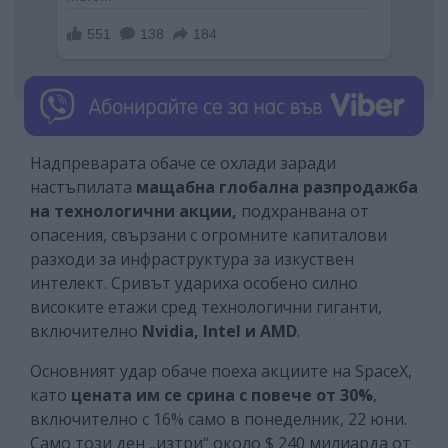
Надпреварата обаче се охлади заради
настъпилата
мащабна глобална разпродажба
на технологични акции,
подхранвана от
опасения, свързани с огромните капиталови
разходи за инфраструктура за изкуствен
интелект. Сривът удариха особено силно
високите етажи сред технологични гиганти,
включително
Nvidia, Intel и AMD
.
Основният удар обаче поеха акциите на SpaceX,
като
цената им се срина с повече от 30%
,
включително с 16% само в понеделник, 22 юни.
Само този ден „изтри“ около $ 240 милиарда от