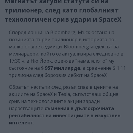
Магнатът загуби статута си на
трилионер, след като глобалният
технологичен срив удари и SpaceX
Според данни на Bloomberg, Мъск остана на
позицията първи трилионер в историята по-
малко от две седмици. Bloomberg индексът за
милиардери, който се актуализира ежедневно в
17:30 ч. в Ню Йорк, оценява "намалялото" му
състояние на
$ 957 милиарда
, в сравнение $ 1,11
трилиона след борсовия дебют на SpaceX.
Обратът настъпи след рязък спад в цените на
акциите на SpaceX и Tesla, съпътстващ общия
срив на технологичните акции заради
нарастващите
съмнения в дългосрочната
рентабилност на инвестициите в изкуствен
интелект
.