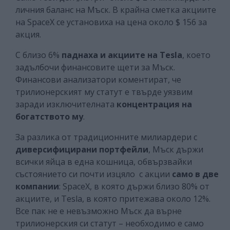
личния баланс на Мъск. В крайна сметка акциите
на SpaceX се установиха на цена около $ 156 за
акция.
С близо 6%
паднаха и акциите на Tesla
, което
задълбочи финансовите щети за Мъск.
Финансови анализатори коментират, че
трилионерският му статут е твърде уязвим
заради изключителната
концентрация на
богатството
му
.
За разлика от традиционните милиардери с
диверсифицирани портфейли
, Мъск държи
всички яйца в една кошница, обвързвайки
състоянието си почти изцяло с акции
само в две
компании
: SpaceX, в която държи близо 80% от
акциите, и Tesla, в която притежава около 12%.
Все пак не е невъзможно Мъск да върне
трилионерския си статут – необходимо е само