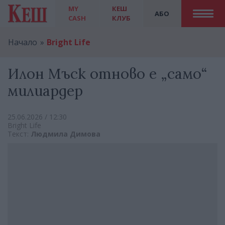
MY
КЕШ
АБО
CASH
КЛУБ
Начало
Bright Life
Илон Мъск отново е „само“
милиардер
25.06.2026 / 12:30
Bright Life
Текст:
Людмила Димова