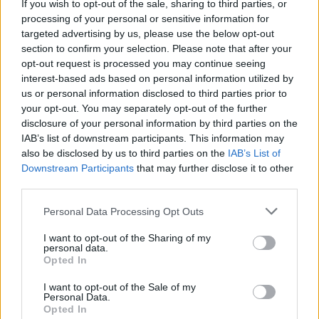
If you wish to opt-out of the sale, sharing to third parties, or
processing of your personal or sensitive information for
targeted advertising by us, please use the below opt-out
section to confirm your selection. Please note that after your
opt-out request is processed you may continue seeing
interest-based ads based on personal information utilized by
Френска инвестиция активира
us or personal information disclosed to third parties prior to
изграждането на интерконектора
your opt-out. You may separately opt-out of the further
между Гърция и Кипър
disclosure of your personal information by third parties on the
IAB’s list of downstream participants. This information may
06.08.2026 / 17:06
also be disclosed by us to third parties on the
IAB’s List of
Downstream Participants
that may further disclose it to other
third parties.
Personal Data Processing Opt Outs
I want to opt-out of the Sharing of my
personal data.
Opted In
I want to opt-out of the Sale of my
Personal Data.
Opted In