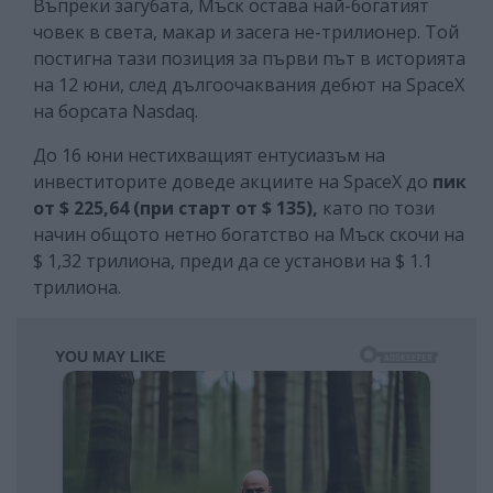
Въпреки загубата, Мъск остава най-богатият
човек в света, макар и засега не-трилионер. Той
постигна тази позиция за първи път в историята
на 12 юни, след дългоочаквания дебют на SpaceX
на борсата Nasdaq.
До 16 юни нестихващият ентусиазъм на
инвеститорите доведе акциите на SpaceX до
пик
от $ 225,64 (при старт от $ 135),
като по този
начин общото нетно богатство на Мъск скочи на
$ 1,32 трилиона, преди да се установи на $ 1.1
трилиона.