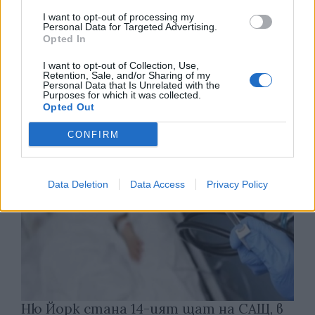
I want to opt-out of processing my
Personal Data for Targeted Advertising.
Opted In
Износът на електромобили от Китай
е нараснал със 120%
I want to opt-out of Collection, Use,
Retention, Sale, and/or Sharing of my
Personal Data that Is Unrelated with the
06.08.2026 / 16:30
Purposes for which it was collected.
Opted Out
CONFIRM
Data Deletion
Data Access
Privacy Policy
Ню Йорк стана 14-ият щат на САЩ, в