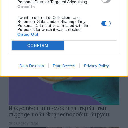
Personal Data for Targeted Advertising.
откриха под кафене за сладолед в
Opted In
Полша
I want to opt-out of Collection, Use,
07.08.2026 / 16:00
Retention, Sale, and/or Sharing of my
Personal Data that Is Unrelated with the
Purposes for which it was collected.
Opted Out
CONFIRM
Data Deletion
Data Access
Privacy Policy
Изкуствен интелект за първи път
създаде нови жизнеспособни вируси
07.08.2026 / 15:30