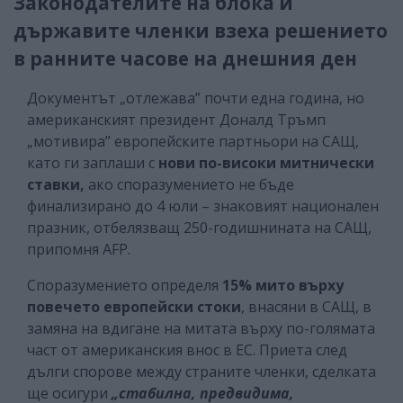
Законодателите на блока и
държавите членки взеха решението
в ранните часове на днешния ден
Документът „отлежава” почти една година, но
американският президент Доналд Тръмп
„мотивира” европейските партньори на САЩ,
като ги заплаши с
нови по-високи митнически
ставки,
ако споразумението не бъде
финализирано до 4 юли – знаковият национален
празник, отбелязващ 250-годишнината на САЩ,
припомня AFP.
Споразумението определя
15% мито върху
повечето европейски стоки
, внасяни в САЩ, в
замяна на вдигане на митата върху по-голямата
част от американския внос в ЕС. Приета след
дълги спорове между страните членки, сделката
ще осигури
„стабилна, предвидима,