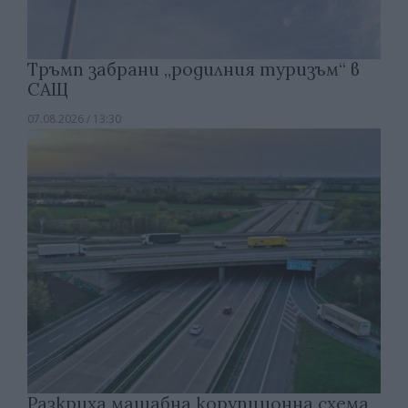
Тръмп забрани „родилния туризъм“ в
САЩ
07.08.2026 / 13:30
Разкриха мащабна корупционна схема