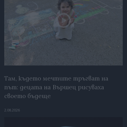
Там, където мечтите тръгват на
път: децата на Вършец рисуваха
своето бъдеще
2.08.2026