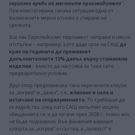
сериозни вреди на местните производители
“.
При констатирана такава ситуация една от
възможните мерки отново е спиране на
сделката.
Все пак Европейският парламент направи и някои
отстъпки – например, като даде срок на САЩ
до
края на годината да премахнат
допълнителните 15% данък върху стоманени
изделия
- вместо да настоява за това като
предварително условие.
Друг спор предизвикаха така наречените клаузи
за „изгрев“ и „залез“, т.е.,
влизане в сила и
изтичане на споразумението.
То трябваше да
се задейства, след като САЩ изпълнят изцяло
обещанията си, и да изтече през 2028 г., освен ако
не бъде подновено. Във финалния вариант
клазута за „изгрев” отсъства, а „залезът” е