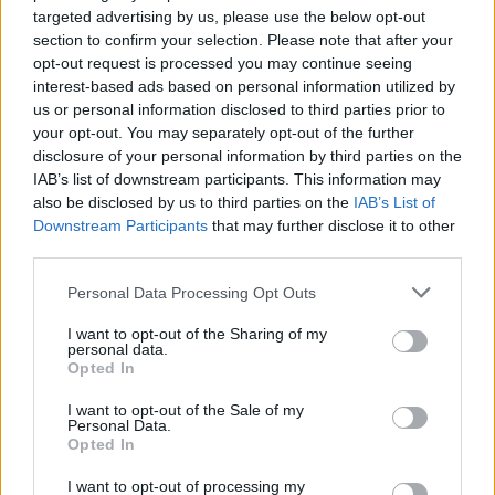
targeted advertising by us, please use the below opt-out
section to confirm your selection. Please note that after your
opt-out request is processed you may continue seeing
Русия започна да внася петролни
interest-based ads based on personal information utilized by
продукти от Южна Корея.
us or personal information disclosed to third parties prior to
your opt-out. You may separately opt-out of the further
07.08.2026 / 17:05
disclosure of your personal information by third parties on the
IAB’s list of downstream participants. This information may
also be disclosed by us to third parties on the
IAB’s List of
Downstream Participants
that may further disclose it to other
third parties.
Personal Data Processing Opt Outs
I want to opt-out of the Sharing of my
personal data.
Opted In
I want to opt-out of the Sale of my
Personal Data.
Opted In
Древен храм на почти 900 години
I want to opt-out of processing my