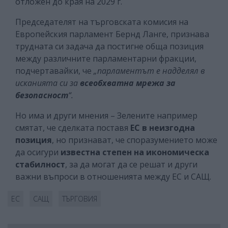
отложен до края на 2029 г.
Председателят на търговската комисия на
Европейския парламент Бернд Ланге, признава
трудната си задача да постигне обща позиция
между различните парламентарни фракции,
подчертавайки, че
„парламентът е надделял в
исканията си за
всеобхватна мрежа за
безопасност
“.
Но има и други мнения – Зелените например
смятат, че сделката поставя
ЕС в неизгодна
позиция
, но признават, че споразумението може
да осигури
известна степен на икономическа
стабилност
, за да могат да се решат и други
важни въпроси в отношенията между ЕС и САЩ.
ЕС
САЩ
ТЪРГОВИЯ