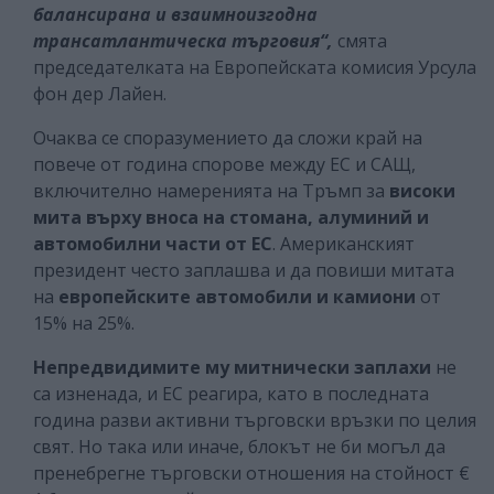
балансирана и взаимноизгодна
трансатлантическа търговия“,
смята
председателката на Европейската комисия Урсула
фон дер Лайен.
Очаква се споразумението да сложи край на
повече от година спорове между ЕС и САЩ,
включително намеренията на Тръмп за
високи
мита върху вноса на стомана, алуминий и
автомобилни части от ЕС
. Американският
президент често заплашва и да повиши митата
на
европейските автомобили и камиони
от
15% на 25%.
Непредвидимите му митнически заплахи
не
са изненада, и ЕС реагира, като в последната
година разви активни търговски връзки по целия
свят. Но така или иначе, блокът не би могъл да
пренебрегне търговски отношения на стойност €