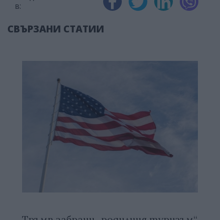
в:
СВЪРЗАНИ СТАТИИ
Тръмп забрани „родилния туризъм“