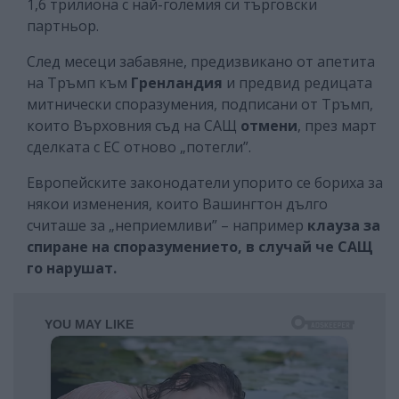
1,6 трилиона с най-големия си търговски
партньор.
След месеци забавяне, предизвикано от апетита
на Тръмп към
Гренландия
и предвид редицата
митнически споразумения, подписани от Тръмп,
които Върховния съд на САЩ
отмени
, през март
сделката с ЕС отново „потегли”.
Европейските законодатели упорито се бориха за
някои изменения, които Вашингтон дълго
считаше за „неприемливи” – например
клауза за
спиране на споразумението, в случай че САЩ
го нарушат.