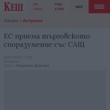
MY
КЕШ
АБО
CASH
КЛУБ
Начало
Актуално
ЕС приема търговското
споразумение със САЩ
20.05.2026 / 12:30
Актуално
Текст:
Людмила Димова