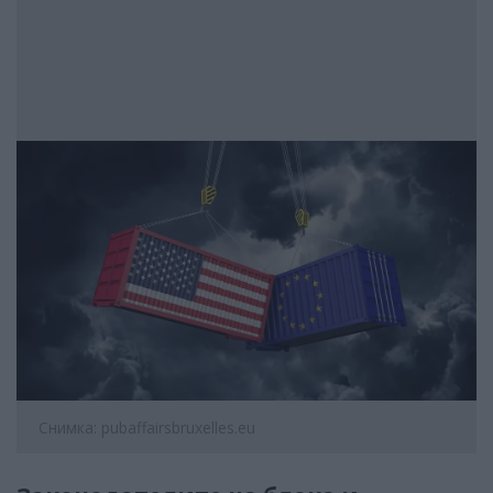
Снимка: pubaffairsbruxelles.eu