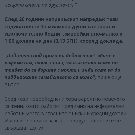
нещата стоят по друг начин."
След 20 години непрекъснат напредък тази
година почти 37 милиона души са станали
изключително бедни, живеейки с по-малко от
1,90 долара на ден (3,13 БГН), според доклада.
„
Падането под прага на бедността“ обаче е
евфемизъм; това значи, че във всеки момент
трябва да се борите с нокти и зъби само за да
поддържате семейството си живо“,
пише още
вътре.
Сред тези новообеднели хора вероятно повечето
са жени, които работят предимно на неформални
работни места в страните с ниски и средни доходи.
И лошите новини за коронавируса за жените не
свършват дотук.