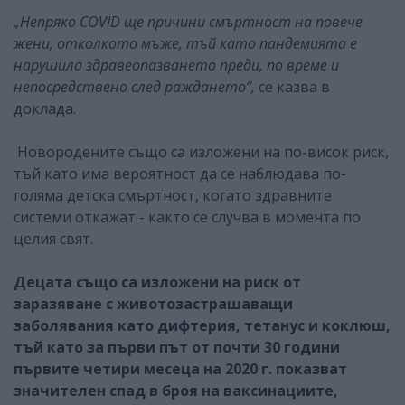
„Непряко COVID ще причини смъртност на повече
жени, отколкото мъже, тъй като пандемията е
нарушила здравеопазването преди, по време и
непосредствено след раждането“,
се казва в
доклада.
Новородените също са изложени на по-висок риск,
тъй като има вероятност да се наблюдава по-
голяма детска смъртност, когато здравните
системи откажат - както се случва в момента по
целия свят.
Децата също са изложени на риск от
заразяване с животозастрашаващи
заболявания като дифтерия, тетанус и коклюш,
тъй като за първи път от почти 30 години
първите четири месеца на 2020 г. показват
значителен спад в броя на ваксинациите,