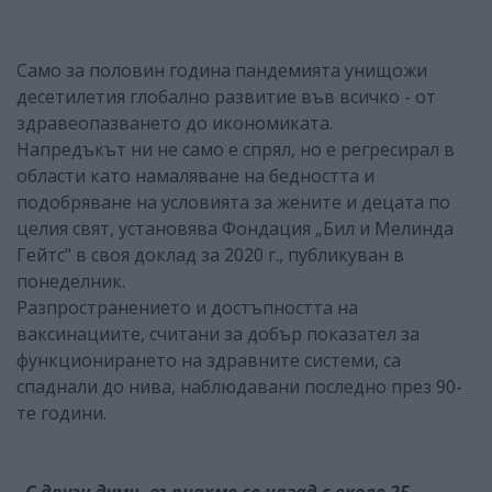
Само за половин година пандемията унищожи
десетилетия глобално развитие във всичко - от
здравеопазването до икономиката.
Напредъкът ни не само е спрял, но е регресирал в
области като намаляване на бедността и
подобряване на условията за жените и децата по
целия свят, установява Фондация „Бил и Мелинда
Гейтс" в своя доклад за 2020 г., публикуван в
понеделник.
Разпространението и достъпността на
ваксинациите, считани за добър показател за
функционирането на здравните системи, са
спаднали до нива, наблюдавани последно през 90-
те години.
„С други думи, върнахме се назад с около 25