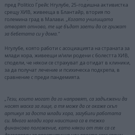
пред Politico Грейс Нгулубе, 25-годишна активистка
срещу ХИВ, живееща в Блантайр, втория по
големина град в Малави. „
Когато училищата
отворят отново, те ще бъдат заети да се грижат
за бебетата си у дома."
Нгулубе, която работи с асоциацията на страната за
млади хора, живеещи и/или родени с болестта ХИВ,
сподели, че някои се страхуват да отидат в клиники,
за да получат лечение и психическа подкрепа, в
сравнение с преди пандемията.
„Тези, които могат да го направят, са задължени да
носят маска за лице, а тя може да се окаже скъп
артикул за доста млади хора, загубили работата
си.
Много млади хора наистина са в тежко
финансово положение, като някои от тях са се
договаряли за проституция или просто секс срещу