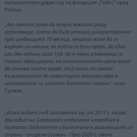
изпълнителен директор на фондация „Гейтс“ пред
Politico.
„Ако светът успее да получи ваксина срещу
коронавирус, която да бъде успешно разпространена
през следващите 18 месеца, нещата може да се
върнат по начина, по който са били преди, до една
или две години,
каза той.
Но в някои развиващи се
страни обръщането на икономическите щети може
да отнеме повече време, тъй като те нямат
възможността да инвестират толкова пари в
икономиките си, колкото богатите страни
", каза
Сузман.
„Всяка година след излизането му, от 2017 г. насам,
докладът на Gatekeepers отбелязва напредъка в
борбата с бедността и болестите в развиващите се
страни -
сподели Сузман. -
През 2020 г. обаче