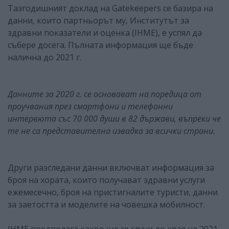
Тазгодишният доклад на Gatekeepers се базира на
данни, които партньорът му, Институтът за
здравни показатели и оценка (IHME), е успял да
събере досега. Пълната информация ще бъде
налична до 2021 г.
Данните за 2020 г. се основават на поредица от
проучвания през смартфони и телефонни
интервюта със 70 000 души в 82 държави, въпреки че
те не са представителна извадка за всички страни.
Други разгледани данни включват информация за
броя на хората, които получават здравни услуги
ежемесечно, броя на пристигналите туристи, данни
за заетостта и моделите на човешка мобилност.
IHME предполага какво ще се случи до края на 2021