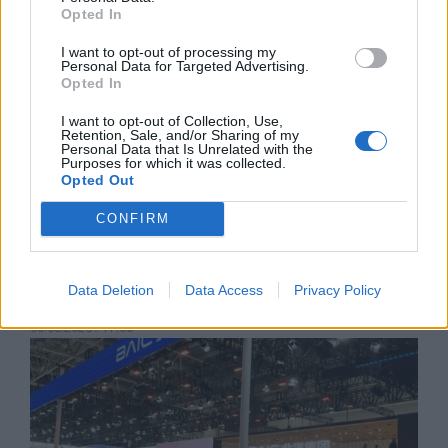
Opted In
I want to opt-out of processing my
Personal Data for Targeted Advertising.
Opted In
I want to opt-out of Collection, Use,
Retention, Sale, and/or Sharing of my
Personal Data that Is Unrelated with the
Purposes for which it was collected.
Opted Out
CONFIRM
Френска инвестиция активира
изграждането на интерконектора
Data Deletion
Data Access
Privacy Policy
между Гърция и Кипър
06.08.2026 / 17:06