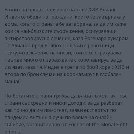
В опит за предотваряване на това ХИВ Алианс
Индия се обади на граждани, които се завърнаха у
дома, когато страната бе затворена, за да им каже
кои са най-близките съоръжения, осигуряващи
антиретровирусно лечение, каза Росенара Хуидром
от Алианса пред Politico. Полевите работници
осигуриха лечение на онези, които се страхуваха
твърде много от заразяване с коронавирус, за да
излязат, каза тя. Индия е трета по брой хора с ХИВ и
втора по брой случаи на коронавирус в глобален
мащаб.
По-богатите страни трябва да влязат в контакт със
страни със средни и ниски доходи, за да разберат
как точно да им помогнат, заяви експертът по
пандемии Антъни Фоучи по време на онлайн
събитие, организирано от Friends of the Global Fight
в петък.