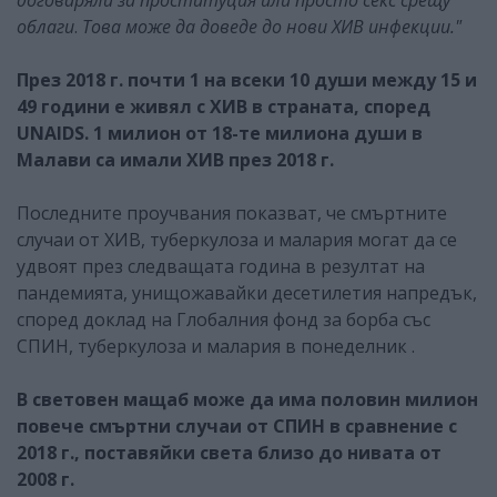
облаги
.
Това може да доведе до нови ХИВ инфекции."
През 2018 г. почти 1 на всеки 10 души между 15 и
49 години е живял с ХИВ в страната, според
UNAIDS. 1 милион от 18-те милиона души в
Малави са имали ХИВ през 2018 г.
Последните проучвания показват, че смъртните
случаи от ХИВ, туберкулоза и малария могат да се
удвоят през следващата година в резултат на
пандемията, унищожавайки десетилетия напредък,
според доклад на Глобалния фонд за борба със
СПИН, туберкулоза и малария в понеделник .
В световен мащаб може да има половин милион
повече смъртни случаи от СПИН в сравнение с
2018 г., поставяйки света близо до нивата от
2008 г.