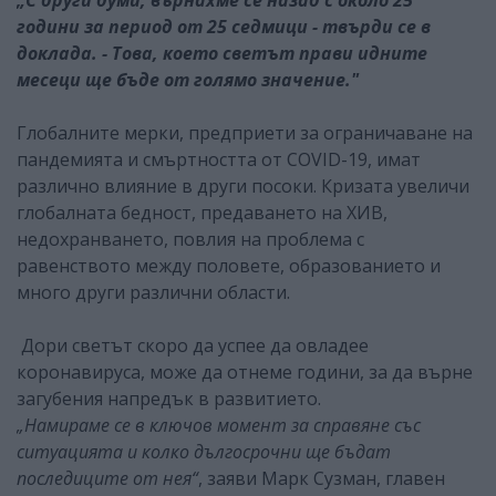
години за период от 25 седмици - твърди се в
доклада. - Това, което светът прави идните
месеци ще бъде от голямо значение."
Глобалните мерки, предприети за ограничаване на
пандемията и смъртността от COVID-19, имат
различно влияние в други посоки. Кризата увеличи
глобалната бедност, предаването на ХИВ,
недохранването, повлия на проблема с
равенството между половете, образованието и
много други различни области.
Дори светът скоро да успее да овладее
коронавируса, може да отнеме години, за да върне
загубения напредък в развитието.
„Намираме се в ключов момент за справяне със
ситуацията и колко дългосрочни ще бъдат
последиците от нея“
, заяви Марк Сузман, главен