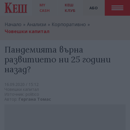
MY
КЕШ
АБО
CASH
КЛУБ
Начало
Анализи
Корпоративно
Човешки капитал
Пандемията върна
развитието ни 25 години
назад?
16.09.2020 / 15:12
Човешки капитал
Източник: politico
Автор:
Гергана Томас