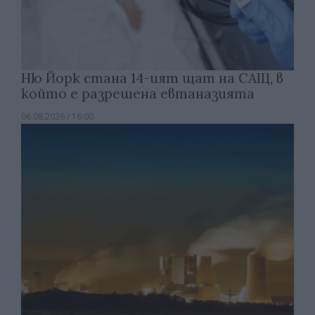
Ню Йорк стана 14-ият щат на САЩ, в
който е разрешена евтаназията
06.08.2026 / 16:00