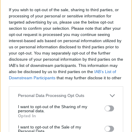
If you wish to opt-out of the sale, sharing to third parties, or
processing of your personal or sensitive information for
targeted advertising by us, please use the below opt-out
section to confirm your selection. Please note that after your
opt-out request is processed you may continue seeing
interest-based ads based on personal information utilized by
us or personal information disclosed to third parties prior to
your opt-out. You may separately opt-out of the further
disclosure of your personal information by third parties on the
IAB’s list of downstream participants. This information may
also be disclosed by us to third parties on the
IAB’s List of
Downstream Participants
that may further disclose it to other
third parties.
Personal Data Processing Opt Outs
Пекин е обявен за Световна столица
на архитектурата за 2029 г.
I want to opt-out of the Sharing of my
personal data.
06.08.2026 / 17:30
Opted In
I want to opt-out of the Sale of my
Personal Data.