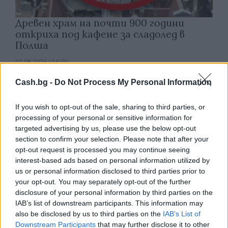
Древен храм на почти 900 години
откриха под кафене за сладолед в
Полша
07.08.2026 / 16:00
Cash.bg -
Do Not Process My Personal Information
If you wish to opt-out of the sale, sharing to third parties, or
processing of your personal or sensitive information for
targeted advertising by us, please use the below opt-out
section to confirm your selection. Please note that after your
opt-out request is processed you may continue seeing
interest-based ads based on personal information utilized by
us or personal information disclosed to third parties prior to
your opt-out. You may separately opt-out of the further
disclosure of your personal information by third parties on the
IAB’s list of downstream participants. This information may
also be disclosed by us to third parties on the
IAB’s List of
Изкуствен интелект за първи път
Downstream Participants
that may further disclose it to other