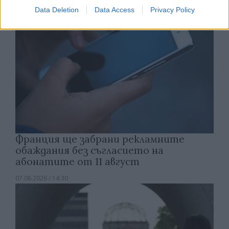
Data Deletion
Data Access
Privacy Policy
Франция ще забрани рекламните
обаждания без съгласието на
абонатите от 11 август
07.08.2026 / 14:30