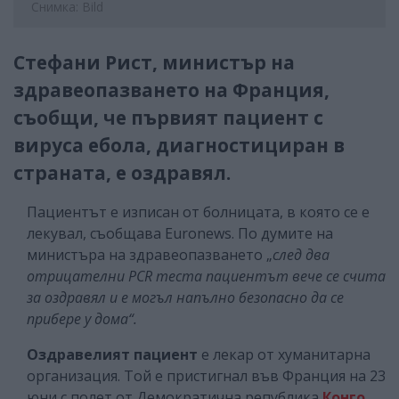
Снимка: Bild
Стефани Рист, министър на
здравеопазването на Франция,
съобщи, че първият пациент с
вируса ебола, диагностициран в
страната, е оздравял.
Пациентът е изписан от болницата, в която се е
лекувал, съобщава Euronews. По думите на
министъра на здравеопазването „
след два
отрицателни PCR теста пациентът вече се счита
за оздравял и е могъл напълно безопасно да се
прибере у дома“.
Оздравелият пациент
е лекар от хуманитарна
организация. Той е пристигнал във Франция на 23
юни с полет от Демократична република
Конго
.