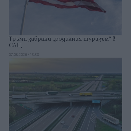
Тръмп забрани „родилния туризъм“ в
САЩ
07.08.2026 / 13:30