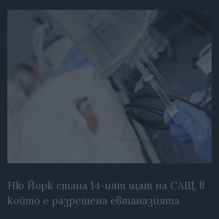
Ню Йорк стана 14-ият щат на САЩ, в
който е разрешена евтаназията