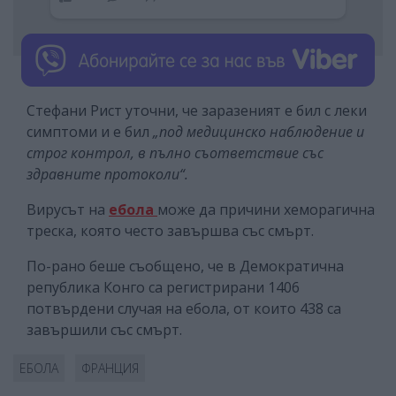
Стефани Рист уточни, че заразеният е бил с леки
симптоми и е бил
„под медицинско наблюдение и
строг контрол, в пълно съответствие със
здравните протоколи“.
Вирусът на
ебола
може да причини хеморагична
треска, която често завършва със смърт.
По-рано беше съобщено, че в Демократична
република Конго са регистрирани 1406
потвърдени случая на ебола, от които 438 са
завършили със смърт.
ЕБОЛА
ФРАНЦИЯ