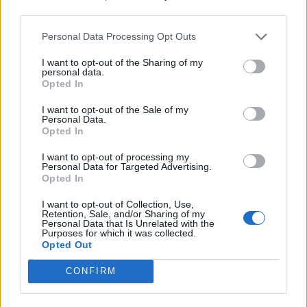
създаде нови жизнеспособни вируси
third parties.
07.08.2026 / 15:30
Personal Data Processing Opt Outs
I want to opt-out of the Sharing of my
personal data.
Opted In
I want to opt-out of the Sale of my
Personal Data.
Opted In
I want to opt-out of processing my
Personal Data for Targeted Advertising.
Opted In
I want to opt-out of Collection, Use,
Retention, Sale, and/or Sharing of my
Personal Data that Is Unrelated with the
Purposes for which it was collected.
Астронавти на NASA излязоха в
Opted Out
открития космос
CONFIRM
07.08.2026 / 15:00