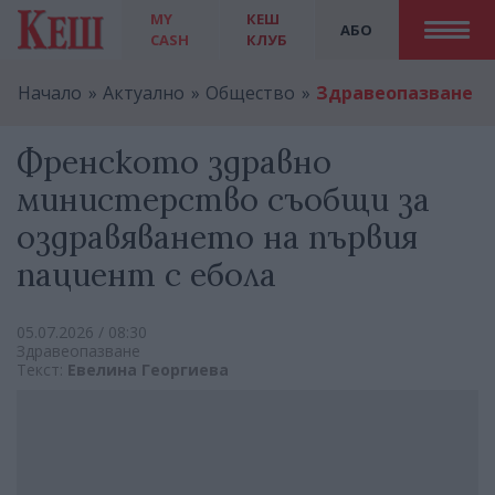
MY
КЕШ
АБО
CASH
КЛУБ
Начало
Актуално
Общество
Здравеопазване
Френското здравно
министерство съобщи за
оздравяването на първия
пациент с ебола
05.07.2026 / 08:30
Здравеопазване
Текст:
Евелина Георгиева