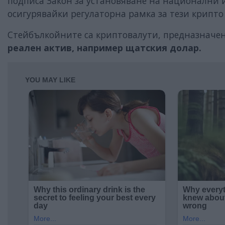
подписа Закон за установяване на национални
осигурявайки регулаторна рамка за тези крипто
Стейбълкойните са криптовалути, предназначен
реален актив, например щатския долар.