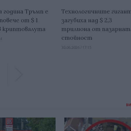
Технологичните гиган
 година Тръмп е
загубиха над $ 2,3
повече от $ 1
трилиона от пазарнат
в криптовалута
стойност
04
30.06.2026 / 17:15
Previous
Previous
В