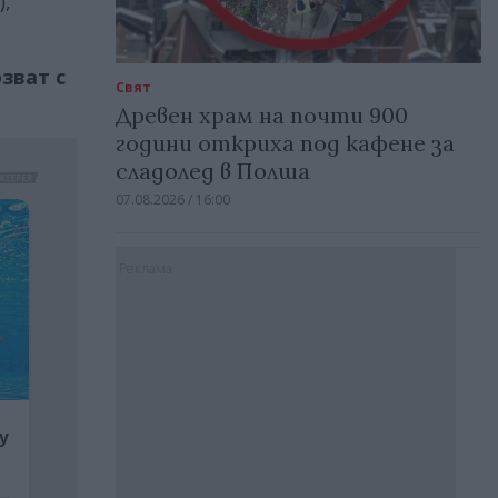
),
зват с
Свят
Древен храм на почти 900
години откриха под кафене за
сладолед в Полша
07.08.2026 / 16:00
Реклама