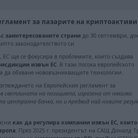
Регламент за пазарите на криптоактиви
ъс заинтересованите страни
до 30 септември, до
рипто законодателството си.
, ЕС ще се фокусира в проблемите, които създава
рисдикции извън ЕС
. В тази посока европейското
за да обхване нововъзникващите технологии.
зглеждането на Европейския регламент за
 в светлината на позицията, изразена от няколко
та централна банка, но и предвид най-новите регу
зясни
как да регулира компании извън ЕС,
които
вропа
. През 2025 г. президентът на САЩ Доналд 