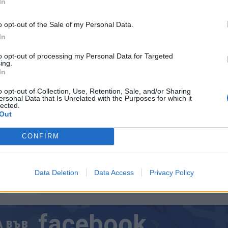
In
атегически важни транзакции.
а своя Регламент за пазарите на криптоактиви (Mi
o opt-out of the Sale of my Personal Data.
режова технология, предназначена да направи
In
ите.
to opt-out of processing my Personal Data for Targeted
ing.
In
o opt-out of Collection, Use, Retention, Sale, and/or Sharing
ersonal Data that Is Unrelated with the Purposes for which it
lected.
ИЧКИ НОВИНИ »
Out
CONFIRM
М
Последвайте ни във
ВАЙ
Data Deletion
Data Access
Privacy Policy
facebook
А
ВЪВ