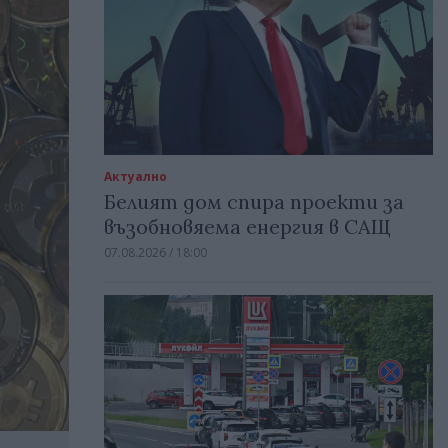
Актуално
Белият дом спира проекти за
възобновяема енергия в САЩ
07.08.2026 / 18:00