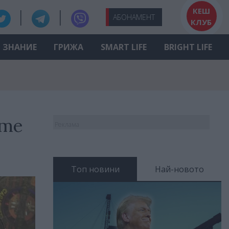
КЕШ
АБО
НАМЕНТ
КЛУБ
ЗНАНИЕ
ГРИЖА
SMART LIFE
BRIGHT LIFE
ите
Реклама
Топ новини
Най-новото