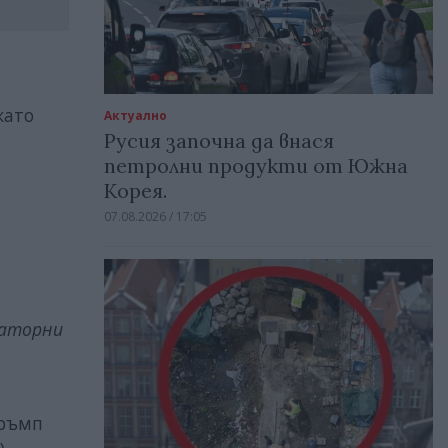
като
Актуално
Русия започна да внася
петролни продукти от Южна
Корея.
07.08.2026 / 17:05
латорни
Тръмп