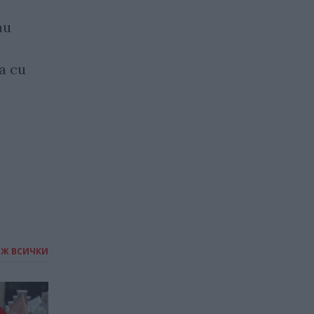
ти
Илон Мъск отново е „само“
милиардер
а си
25.06.2026 / 12:30
ИЖ ВСИЧКИ