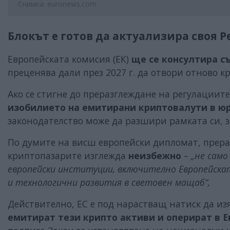
Снимка: euronews.com
Блокът е готов да актуализира своя 
Европейската комисия (ЕК)
ще се консултира с
преценява дали през 2027 г. да отвори отново к
Ако се стигне до преразглеждане на регулациите
изобилието на емитирани криптовалути в ю
законодателство може да разшири рамката си, 
По думите на висш европейски дипломат, прера
криптопазарите изглежда
неизбежно
–
„не само
европейски институции, включително Европейска
и технологични развития в световен мащаб“,
Действително, ЕС е под нарастващ натиск да и
емитират тези крипто активи и оперират в Е