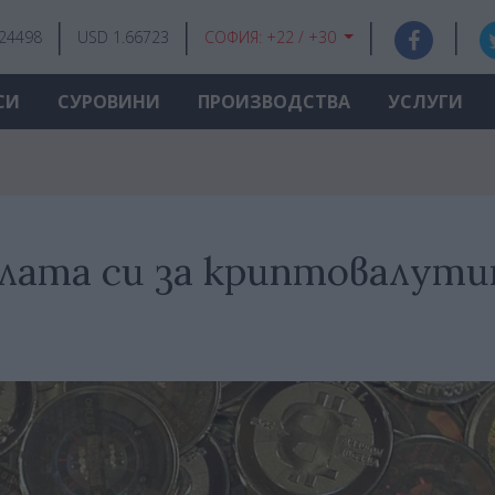
.24498
USD 1.66723
СОФИЯ:
+22 / +30
СИ
СУРОВИНИ
ПРОИЗВОДСТВА
УСЛУГИ
илата си за криптовалут