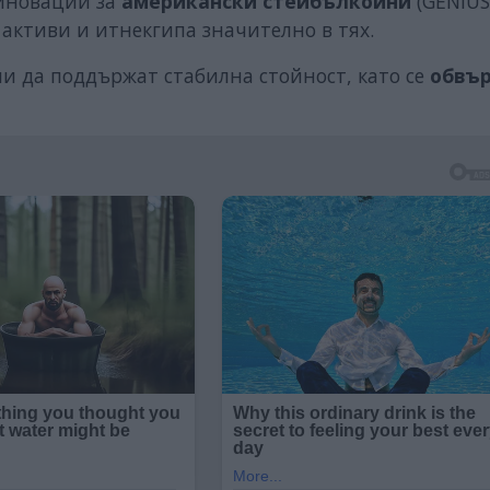
 иновации за
американски стейбълкойни
(GENIUS
 активи и итнекгипа значително в тях.
и да поддържат стабилна стойност, като се
обвър