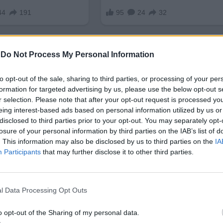
-
Do Not Process My Personal Information
to opt-out of the sale, sharing to third parties, or processing of your per
formation for targeted advertising by us, please use the below opt-out s
r selection. Please note that after your opt-out request is processed y
гулации
за крипто компании, които емитират
eing interest-based ads based on personal information utilized by us or
зар
. Един стейбълкойн може да бъде емитиран от
disclosed to third parties prior to your opt-out. You may separately opt-
losure of your personal information by third parties on the IAB’s list of
рането му представлява значителна степен на сл
. This information may also be disclosed by us to third parties on the
IA
Participants
that may further disclose it to other third parties.
ни
ЕС да актуализира крипто законодателството си
тъй като общият обем на транзакции в тези
, достигайки
$ 33 трилиона
.
l Data Processing Opt Outs
ение по света са обезпечени с щатския долар, Тръ
зи нова технология, позиционирайки я като
ключ
o opt-out of the Sharing of my personal data.