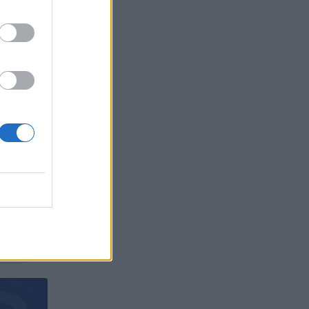
CA), е
БЪР