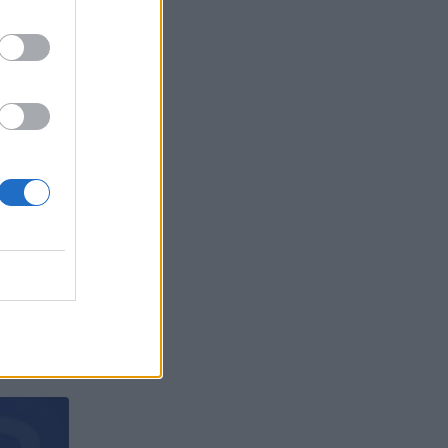
а
БЪР