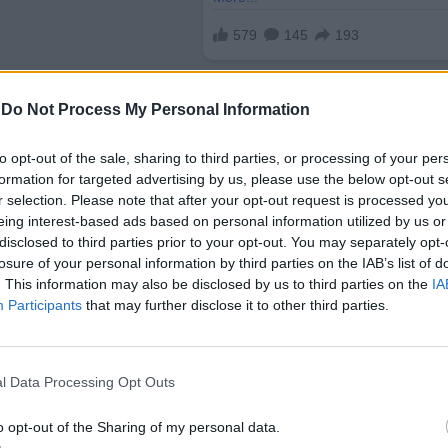
-
Do Not Process My Personal Information
to opt-out of the sale, sharing to third parties, or processing of your per
formation for targeted advertising by us, please use the below opt-out s
r selection. Please note that after your opt-out request is processed y
eing interest-based ads based on personal information utilized by us or
прилива на чужденци, които купуваха евтино изос
disclosed to third parties prior to your opt-out. You may separately opt-
за гости, но това не е толкова лесно заради огр
losure of your personal information by third parties on the IAB’s list of
а хора, които
не владеят японски
в детайли..
. This information may also be disclosed by us to third parties on the
IA
Participants
that may further disclose it to other third parties.
останат
задълбочаващ се проблем
– много повеч
ъщо се развиват подобни процеси. Но докато за
аро жилище с история и възстановяването му е
l Data Processing Opt Outs
след пандемията
, когато хората започнаха да це
ве, японците традиционно предпочитат да живеят
o opt-out of the Sharing of my personal data.