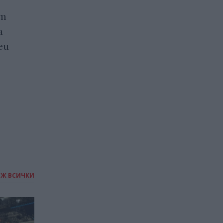
ат
Япония рестартира най-
а
голямата атомна
еи
електроцентрала в света
21.01.2026 / 15:15
ИЖ ВСИЧКИ