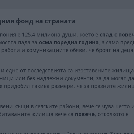
ния фонд на страната
Япония е 125.4 милиона души, което е
спад с пове
мостта пада за
осма поредна година
, а само пред
работи и комуникациите обяви, че броят на деца
и едно от последствията са изоставените жилища,
дници или без надлежни документи, за да могат да
е придобил такива размери, че за празните жили
ени къщи в селските райони, вече се чува често и
обитаваните жилища вече са
повече
, отколкото в