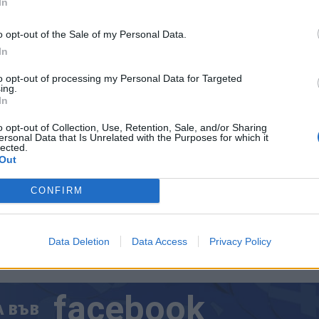
ена.
In
рограма, която използва изкуствен интелект,
за
д
o opt-out of the Sale of my Personal Data.
ане и да предприеме своевременно инициаиви за
In
м.
to opt-out of processing my Personal Data for Targeted
ing.
In
o opt-out of Collection, Use, Retention, Sale, and/or Sharing
ersonal Data that Is Unrelated with the Purposes for which it
lected.
ИЧКИ НОВИНИ »
Out
CONFIRM
М
Последвайте ни във
ВАЙ
Data Deletion
Data Access
Privacy Policy
facebook
А
ВЪВ