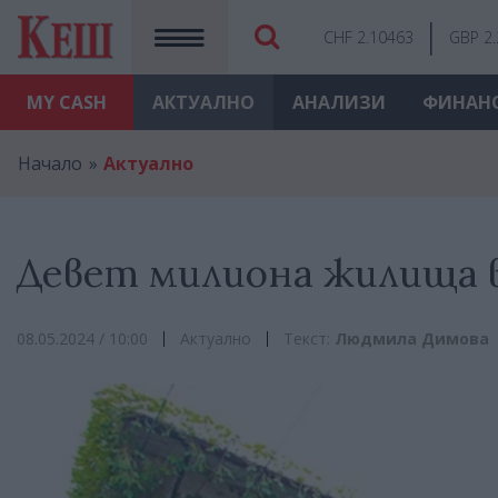
CHF 2.10463
GBP 2
MY
CASH
АКТУАЛНО
АНАЛИЗИ
ФИНАН
Начало
Актуално
Девет милиона жилища 
08.05.2024 / 10:00
Актуално
Текст:
Людмила Димова