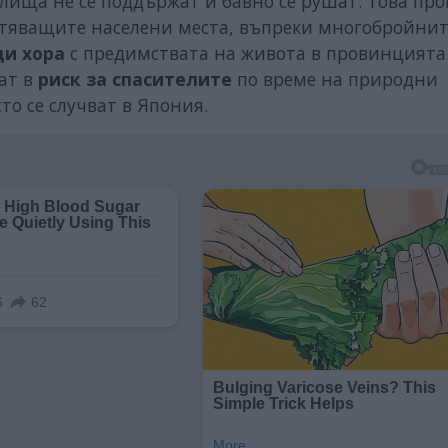
лища не се поддържат и бавно се рушат. Това про
стяващите населени места, въпреки многобройни
ди хора
с предимствата на живота в провинцията.
ат в
риск за спасителите
по време на природни
то се случват в Япония.