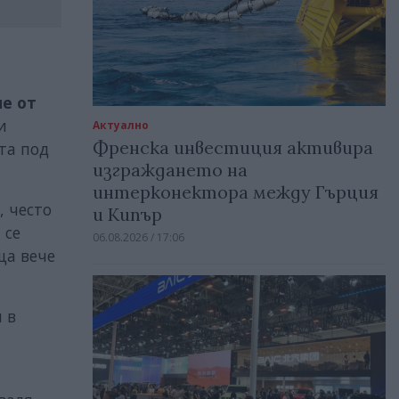
че от
и
Актуално
Френска инвестиция активира
та под
изграждането на
интерконектора между Гърция
 често
и Кипър
 се
06.08.2026 / 17:06
ща вече
 в