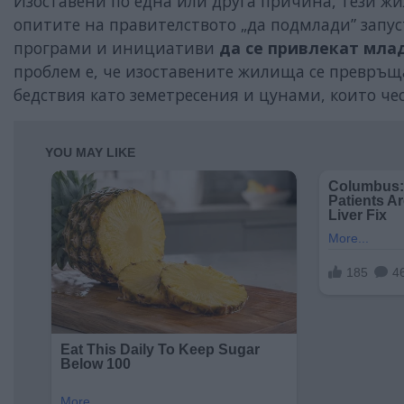
Изоставени по една или друга причина, тези жи
опитите на правителството „да подмлади” запу
програми и инициативи
да се привлекат мла
проблем е, че изоставените жилища се превръщ
бедствия като земетресения и цунами, които чес