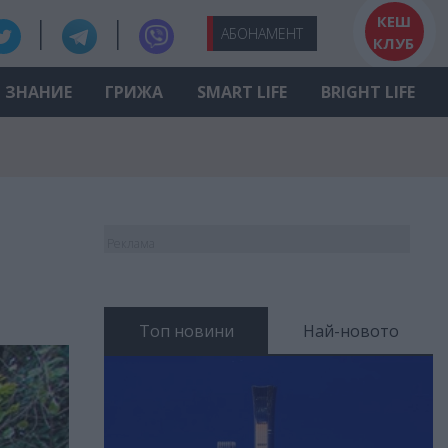
КЕШ
АБО
НАМЕНТ
КЛУБ
ЗНАНИЕ
ГРИЖА
SMART LIFE
BRIGHT LIFE
Реклама
Топ новини
Най-новото