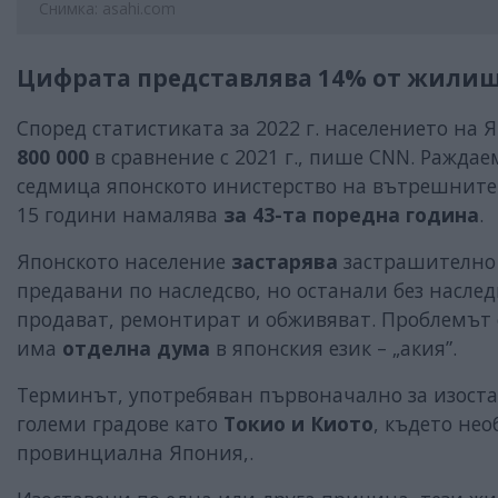
Снимка: asahi.com
Цифрата представлява 14% от жилищ
Според статистиката за 2022 г. населението на 
800 000
в сравнение с 2021 г., пише CNN. Раждае
седмица японското инистерство на вътрешните 
15 години намалява
за 43-та поредна година
.
Японското население
застарява
застрашително 
предавани по наследсво, но останали без насле
продават, ремонтират и обживяват. Проблемът 
има
отделна дума
в японския език – „акия”.
Терминът, употребяван първоначално за изостав
големи градове като
Токио и Киото
, където не
провинциална Япония,.