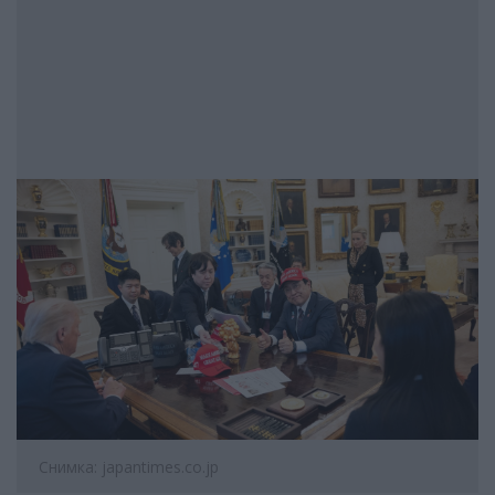
Снимка: japantimes.co.jp