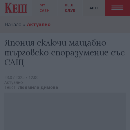
MY
КЕШ
АБО
CASH
КЛУБ
Начало
Актуално
Япония сключи мащабно
търговско споразумение със
САЩ
23.07.2025 / 12:00
Актуално
Текст:
Людмила Димова