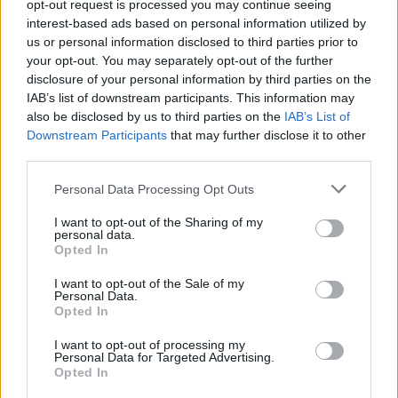
opt-out request is processed you may continue seeing
interest-based ads based on personal information utilized by
us or personal information disclosed to third parties prior to
your opt-out. You may separately opt-out of the further
disclosure of your personal information by third parties on the
IAB’s list of downstream participants. This information may
also be disclosed by us to third parties on the
IAB’s List of
Downstream Participants
that may further disclose it to other
third parties.
Personal Data Processing Opt Outs
I want to opt-out of the Sharing of my
personal data.
Ню Йорк стана 14-ият щат на САЩ, в
Opted In
който е разрешена евтаназията
I want to opt-out of the Sale of my
06.08.2026 / 16:00
Personal Data.
Opted In
I want to opt-out of processing my
Personal Data for Targeted Advertising.
Opted In