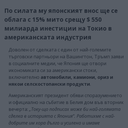
По силата му японският внос ще се
облага с 15% мито срещу $ 550
милиарда инестиции на Токио в
американската индустрия
Доволен от сделката с един от най-големите
търговски партньори на Вашингтон, Тръмп заяви
в социалните медии, че Япония ще отвори
икономиката си за американски стоки,
включително
автомобили, камиони, ориз и
някои селскостопански продукти
.
Американският президент обяви споразумението
и официално на събитие в Белия дом във вторник
вечерта:
„Току-що подписах може би най-голямата
сделка в историята с Япония“. Работихме с най-
добрите им хора дълго и усилено и имаме