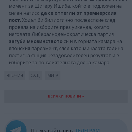
момент за Шигеру Ишиба, който е подложен на
силен натиск
да се оттегли от премиерския
пост
. Ходът би бил логично последствие след
провала на изборите през уикенда, когато
неговата Либералнодемократическа партия
загуби мнозинството
си и в горната камара на
японския парламент, след като миналата година
постигна същия незадоволителен резултат и в
изборите за по-влиятелната долна камара.
ЯПОНИЯ
САЩ
МИТА
ВСИЧКИ НОВИНИ »
Последвайте ни в
ТЕЛЕГРАМ