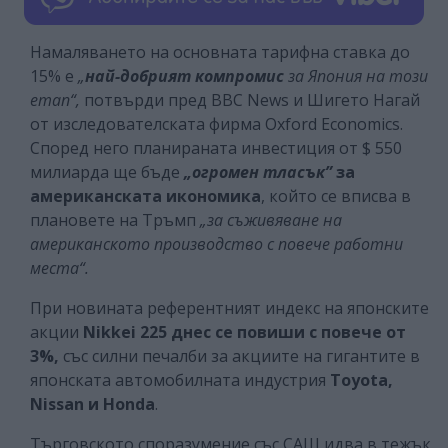
Намаляването на основната тарифна ставка до
15% е
„
най-добрият компромис
за Япония на този
етап“,
потвърди пред BBC News и Шигето Нагай
от изследователската фирма Oxford Economics.
Според него планираната инвестиция от $ 550
милиарда ще бъде
„огромен тласък”
за
американската икономика
, който се вписва в
плановете на Тръмп
„за съживяване на
американското производство с повече работни
места“.
При новината референтният индекс на японските
акции
Nikkei 225 днес се повиши с повече от
3%,
със силни печалби за акциите на гигантите в
японската автомобилната индустрия
Toyota,
Nissan и Honda
.
Търговското споразумение със САЩ идва в тежък