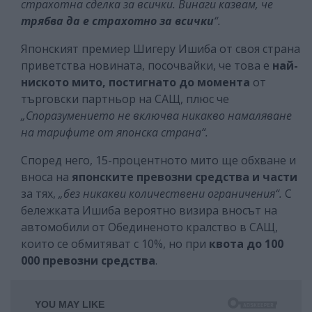
страхотна сделка за всички. Винаги казвам, че
трябва да е страхотно за всички
“.
Японският премиер Шигеру Ишиба от своя страна
приветства новината, посочвайки, че това е
най-
ниското мито, постигнато до момента
от
търговски партньор на САЩ, плюс че
„Споразумението не включва никакво намаляване
на тарифите от японска страна“.
Според него, 15-процентното мито ще обхване и
вноса на
японските превозни средства и части
за тях,
„без
никакви количествени ограничения“.
С
бележката Ишиба вероятно визира вносът на
автомобили от Обединеното кралство в САЩ,
които се обмитяват с 10%, но при
квота до 100
000 превозни средства
.