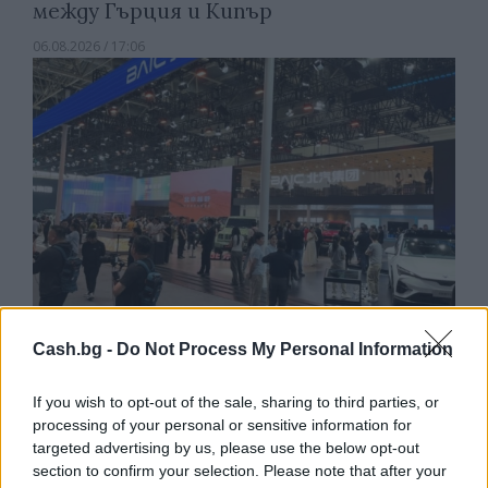
между Гърция и Кипър
06.08.2026 / 17:06
Cash.bg -
Do Not Process My Personal Information
Износът на електромобили от Китай
If you wish to opt-out of the sale, sharing to third parties, or
е нараснал със 120%
processing of your personal or sensitive information for
06.08.2026 / 16:30
targeted advertising by us, please use the below opt-out
section to confirm your selection. Please note that after your