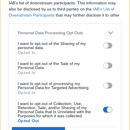
IAB’s list of downstream participants. This information may
открития космос
also be disclosed by us to third parties on the
IAB’s List of
07.08.2026 / 15:00
Downstream Participants
that may further disclose it to other
third parties.
Personal Data Processing Opt Outs
I want to opt-out of the Sharing of my
personal data.
Opted In
I want to opt-out of the Sale of my
Personal Data.
Opted In
I want to opt-out of processing my
Personal Data for Targeted Advertising.
Opted In
Франция ще забрани рекламните
I want to opt-out of Collection, Use,
Retention, Sale, and/or Sharing of my
обаждания без съгласието на
Personal Data that Is Unrelated with the
Purposes for which it was collected.
абонатите от 11 август
Opted Out
07.08.2026 / 14:30