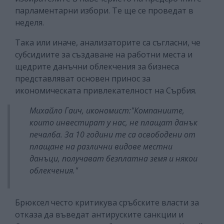
парламентарни избори. Те ще се проведат в
неделя.
Така или иначе, анализаторите са съгласни, че
субсидиите за създаване на работни места и
щедрите данъчни облекчения за бизнеса
представляват основен принос за
икономическата привлекателност на Сърбия.
Михайло Гаич, икономист:
"Компаниите,
които инвестират у нас, не плащат данък
печалба. За 10 години те са освободени от
плащане на различни видове местни
данъци, получават безплатна земя и някои
облекчения."
Брюксел често критикува сръбските власти за
отказа да въведат антируските санкции и