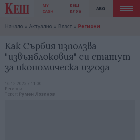
MY
КЕШ
АБО
CASH
КЛУБ
Начало
Актуално
Власт
Региони
Как Сърбия използва
"извънблоковия" си статут
за икономическа изгода
16.12.2023 / 11:00
Региони
Текст:
Румен Лозанов