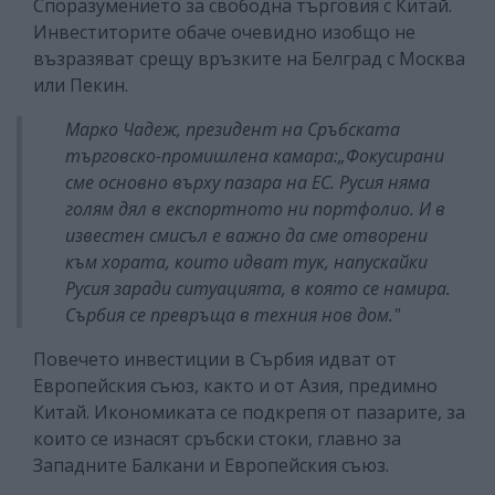
Споразумението за свободна търговия с Китай.
Инвеститорите обаче очевидно изобщо не
възразяват срещу връзките на Белград с Москва
или Пекин.
Марко Чадеж, президент на Сръбската
търговско-промишлена камара:
„Фокусирани
сме основно върху пазара на ЕС. Русия няма
голям дял в експортното ни портфолио. И в
известен смисъл е важно да сме отворени
към хората, които идват тук, напускайки
Русия заради ситуацията, в която се намира.
Сърбия се превръща в техния нов дом."
Повечето инвестиции в Сърбия идват от
Европейския съюз, както и от Азия, предимно
Китай. Икономиката се подкрепя от пазарите, за
които се изнасят сръбски стоки, главно за
Западните Балкани и Европейския съюз.