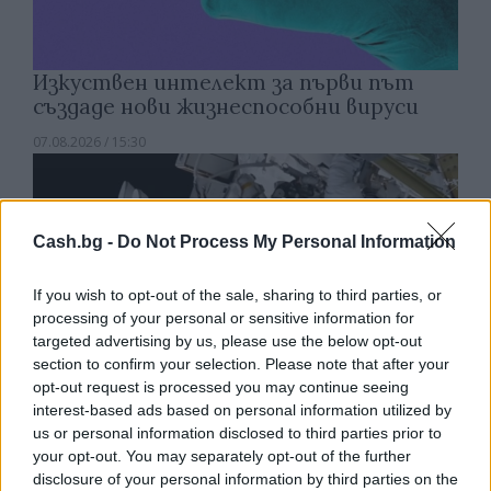
Изкуствен интелект за първи път
създаде нови жизнеспособни вируси
07.08.2026 / 15:30
Cash.bg -
Do Not Process My Personal Information
If you wish to opt-out of the sale, sharing to third parties, or
processing of your personal or sensitive information for
targeted advertising by us, please use the below opt-out
section to confirm your selection. Please note that after your
opt-out request is processed you may continue seeing
interest-based ads based on personal information utilized by
us or personal information disclosed to third parties prior to
your opt-out. You may separately opt-out of the further
disclosure of your personal information by third parties on the
Астронавти на NASA излязоха в