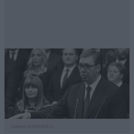
Снимка: predsednik.rs