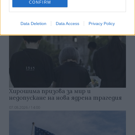
CONFIRM
Data Deletion
Data Access
Privacy Policy
Хирошима призова за мир и
недопускане на нова ядрена трагедия
07.08.2026 / 14:00