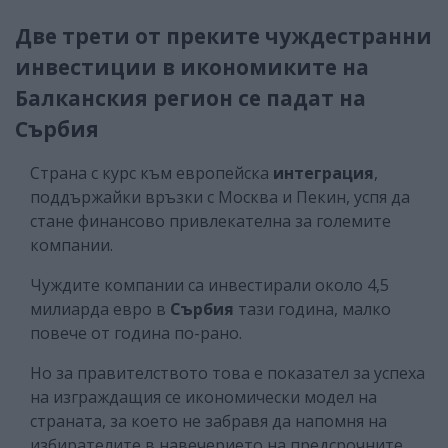
Две трети от преките чуждестранни
инвестиции в икономиките на
Балканския регион се падат на
Сърбия
Страна с курс към европейска
интеграция
,
поддържайки връзки с Москва и Пекин, успя да
стане финансово привлекателна за големите
компании.
Чуждите компании са инвестирали около 4,5
милиарда евро в
Сърбия
тази година, малко
повече от година по-рано.
Но за правителството това е показател за успеха
на изграждащия се икономически модел на
страната, за което не забравя да напомня на
избирателите в навечерието на предсрочните