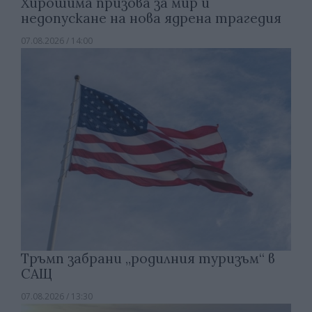
Хирошима призова за мир и
недопускане на нова ядрена трагедия
07.08.2026 / 14:00
Тръмп забрани „родилния туризъм“ в
САЩ
07.08.2026 / 13:30