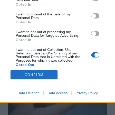
personal data.
Opted In
I want to opt-out of the Sale of my
Personal Data.
Opted In
I want to opt-out of processing my
Personal Data for Targeted Advertising.
Астронавти на NASA излязоха в
Opted In
открития космос
I want to opt-out of Collection, Use,
07.08.2026 / 15:00
Retention, Sale, and/or Sharing of my
Personal Data that Is Unrelated with the
Purposes for which it was collected.
Opted Out
CONFIRM
Data Deletion
Data Access
Privacy Policy