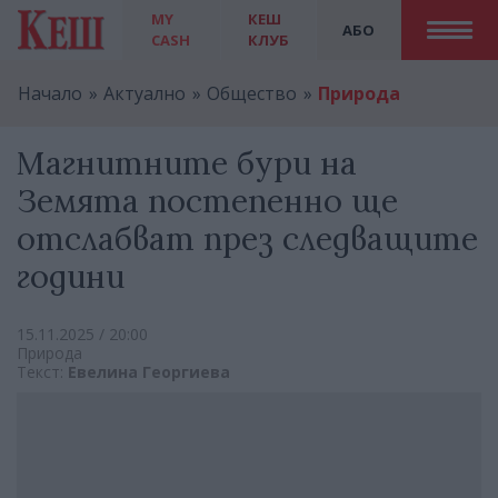
MY
КЕШ
АБО
CASH
КЛУБ
Начало
Актуално
Общество
Природа
Магнитните бури на
Земята постепенно ще
отслабват през следващите
години
15.11.2025 / 20:00
Природа
Текст:
Евелина Георгиева