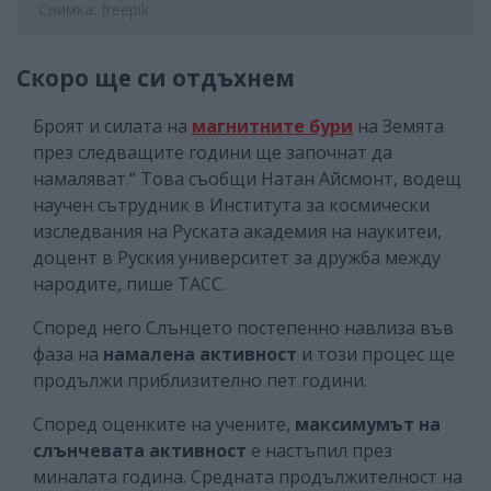
Снимка: freepik
Скоро ще си отдъхнем
Броят и силата на
магнитните бури
на Земята
през следващите години
ще започнат да
намаляват.“ Това съобщи Натан Айсмонт, водещ
научен сътрудник в Института за космически
изследвания на Руската академия на наукитеи,
доцент в Руския университет за дружба между
народите, пише ТАСС.
Според него Слънцето постепенно навлиза във
фаза на
намалена активност
и този процес ще
продължи приблизително пет години.
Според оценките на учените,
максимумът на
слънчевата активност
е настъпил през
миналата година. Средната продължителност на