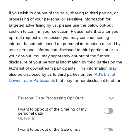
If you wish to opt-out of the sale, sharing to third parties, or
processing of your personal or sensitive information for
targeted advertising by us, please use the below opt-out
Древен храм на почти 900 години
section to confirm your selection. Please note that after your
откриха под кафене за сладолед в
opt-out request is processed you may continue seeing
Полша
interest-based ads based on personal information utilized by
us or personal information disclosed to third parties prior to
07.08.2026 / 16:00
your opt-out. You may separately opt-out of the further
disclosure of your personal information by third parties on the
IAB’s list of downstream participants. This information may
also be disclosed by us to third parties on the
IAB’s List of
Downstream Participants
that may further disclose it to other
third parties.
Personal Data Processing Opt Outs
I want to opt-out of the Sharing of my
personal data.
Opted In
I want to opt-out of the Sale of my