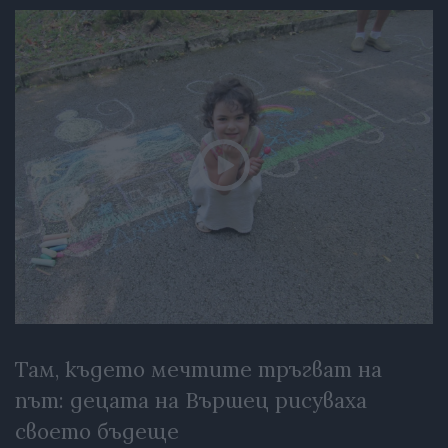
Там, където мечтите тръгват на
път: децата на Вършец рисуваха
своето бъдеще