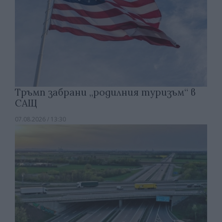
Тръмп забрани „родилния туризъм“ в
САЩ
07.08.2026 / 13:30