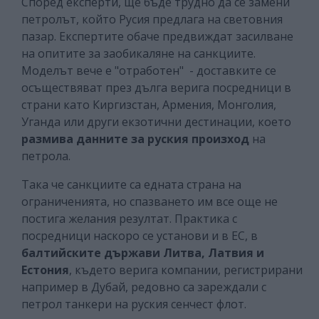
Според експерти, ще бъде трудно да се замени
петролът, който Русия предлага на световния
пазар. Експертите обаче предвиждат засилване
на опитите за заобикаляне на санкциите.
Моделът вече е "отработен" - доставките се
осъществяват през дълга верига посредници в
страни като Киргизстан, Армения, Монголия,
Уганда или други екзотични дестинации, което
размива данните за руския произход
на
петрола.
Така че санкциите са едната страна на
ограниченията, но спазването им все още не
постига желания резултат. Практика с
посредници наскоро се установи и в ЕС, в
балтийските държави Литва, Латвия и
Естония
, където верига компании, регистрирани
например в Дубай, редовно са зареждали с
петрол танкери на руския сенчест флот.