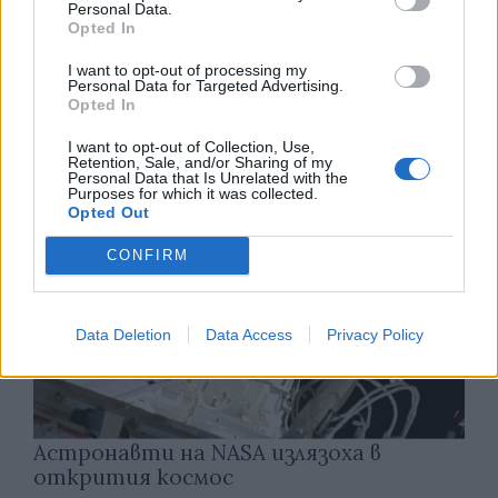
Personal Data.
Opted In
Изкуствен интелект за първи път
създаде нови жизнеспособни вируси
I want to opt-out of processing my
Personal Data for Targeted Advertising.
Opted In
07.08.2026 / 15:30
I want to opt-out of Collection, Use,
Retention, Sale, and/or Sharing of my
Personal Data that Is Unrelated with the
Purposes for which it was collected.
Opted Out
CONFIRM
Data Deletion
Data Access
Privacy Policy
Астронавти на NASA излязоха в
открития космос