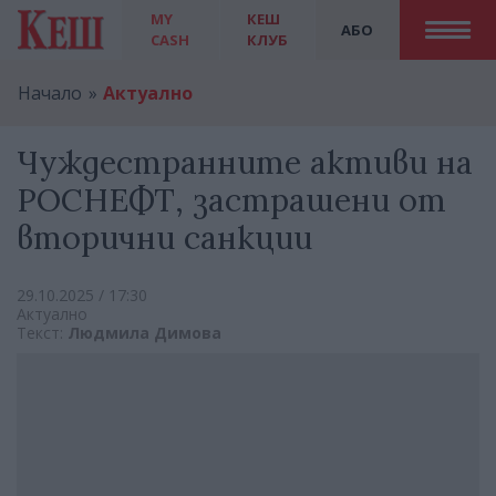
MY
КЕШ
АБО
CASH
КЛУБ
Начало
Актуално
Чуждестранните активи на
РОСНЕФТ, застрашени от
вторични санкции
29.10.2025 / 17:30
Актуално
Текст:
Людмила Димова