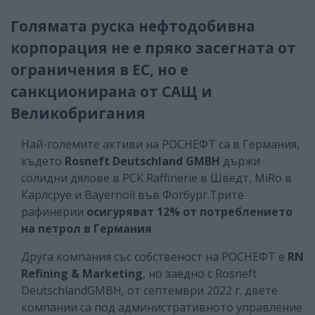
Голямата руска нефтодобивна
корпорация не е пряко засегната от
ограничения в ЕС, но е
санкционирана от САЩ и
Великобригания
Най-големите активи на РОСНЕФТ са в Германия,
където
Rosneft Deutschland GMBH
държи
солидни дялове в PCK Raffinerie в Шведт, MiRo в
Карлсруе и Bayernoil във Фогбург.Трите
рафинерии
осигуряват 12% от потреблението
на петрол в Германия
.
Друга компания със собственост на РОСНЕФТ е
RN
Refining & Marketing
, но заедно с Rosneft
DeutschlandGMBH
,
от септември 2022 г. двете
компании са под административното управление