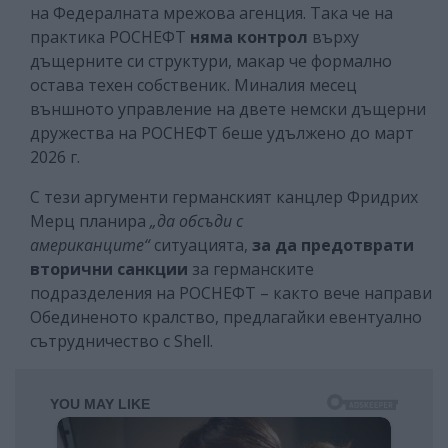
на Федералната мрежова агенция. Така че на
практика РОСНЕФТ
няма контрол
върху
дъщерните си структури, макар че формално
остава техен собственик. Миналия месец
външното управление на двете немски дъщерни
дружества на РОСНЕФТ беше удължено до март
2026 г.
С тези аргументи германският канцлер Фридрих
Мерц планира
„да обсъди с
американците“
ситуацията,
за да предотврати
вторични санкции
за германските
подразделения на РОСНЕФТ – както вече направи
Обединеното кралство, предлагайки евентуално
сътрудничество с Shell.