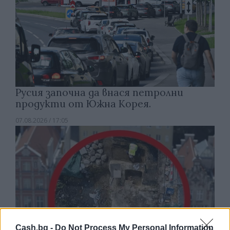
Русия започна да внася петролни
продукти от Южна Корея.
07.08.2026 / 17:05
Cash.bg -
Do Not Process My Personal Information