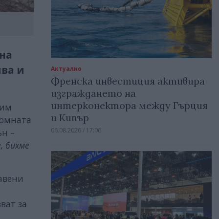
на
ява и
Актуално
Френска инвестиция активира
изграждането на
интерконектора между Гърция
 им
и Кипър
ромната
06.08.2026 / 17:06
ън –
, бихме
авени
ват за