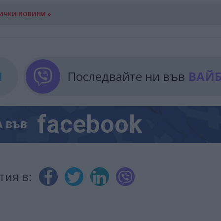
ИЧКИ НОВИНИ »
М
Последвайте ни във
ВАЙ
facebook
А
ВЪВ
тия в: