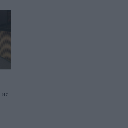
Откриха птичи грип при
 не
овца
24.03.2025 / 16:00