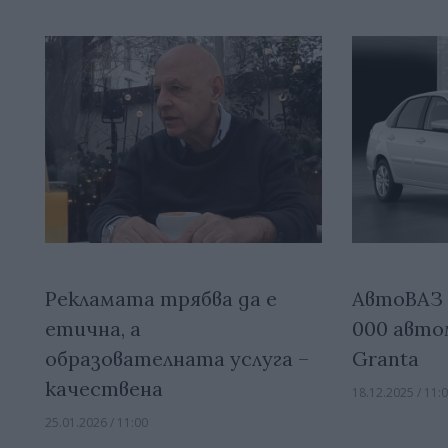
Рекламата трябва да е
АвтоВАЗ 
етична, а
000 авто
образователната услуга –
Granta
качествена
18.12.2025 / 11:
25.01.2026 / 11:00