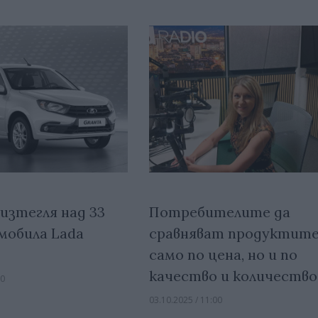
изтегля над 33
Потребителите да
мобила Lada
сравняват продуктите
само по цена, но и по
качество и количество
00
03.10.2025 / 11:00