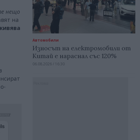
те нещо
авят на
живява
Автомобили
Износът на електромобили от
Китай е нараснал със 120%
06.08.2026 / 16:30
в
ансират
Реклама
о-