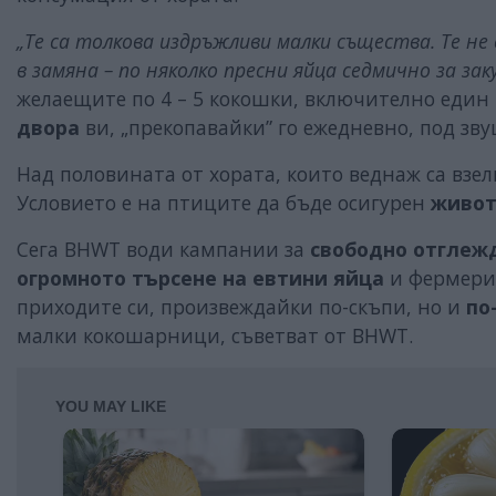
„Те са толкова издръжливи малки същества. Те н
в замяна – по няколко пресни яйца седмично за заку
желаещите по 4 – 5 кокошки, включително един 
двора
ви, „прекопавайки” го ежедневно, под зв
Над половината от хората, които веднаж са взе
Условието е на птиците да бъде осигурен
живот
Сега BHWT води кампании за
свободно отглежд
огромното търсене на евтини яйца
и фермерит
приходите си, произвеждайки по-скъпи, но и
по
малки кокошарници, съветват от BHWT.