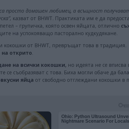
е са просто домашен любимец, а всъщност получава
ска”,
казват от BHWT. Практиката им е да предост
петел – групичка, която освен яйцата, отлично
съ
уците на успокояващо пасторално кудкудякане.
ли кокошки от BHWT, превръщат това в традиция.
 на открито
.
ане на всички кокошки,
но идеята не се вписва 
е се съобразяват с това. Биха могли обаче да бал
-вкусни яйца
от свободно отглеждани кокошки в п