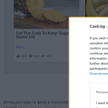
Cash.bg 
If you wish 
sensitive in
confirm you
continue se
information 
further disc
participants
Downstream 
Persona
Инициативата вече е популярна и в Германия, 
I want t