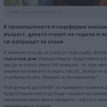
Снимка: hampshirechronicle.co.uk
В промишлените птицеферми кокошки
възраст, докато станат на година и 
ги изпращат за клане
В желанието си да ги спаси от тази съдба, Briti
търси нов дом
. Инициативата, представена в E
цел да се спасят около 100 кокошки - за това пр
снимка на окаяните птици с текста
: „Никога не 
се радвали на дом. Можете ли да помогнете?"
Към днешна дата BHWT са намерили приемни д
пред алтернативата да бъдат заклани за прои
нискокачествени месни продукти, тъй като носач
консумация от хората.