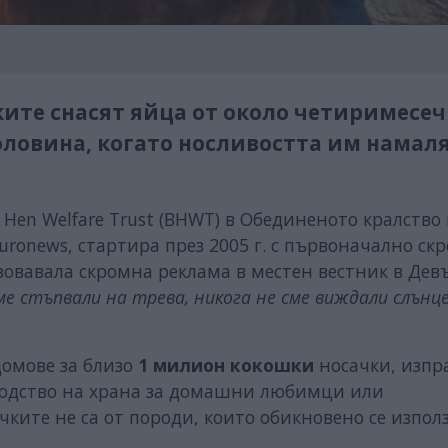
те снасят яйца от около четиримесеч
половина, когато носливостта им намал
sh Hen Welfare Trust (BHWT) в Обединеното кралство
uronews, стартира през 2005 г. с първоначално ск
изовавала скромна реклама в местен вестник в Дев
сме стъпвали на трева, никога не сме виждали слънце
омове за близо
1 милион кокошки
носачки, изпр
зводство на храна за домашни любимци или
ките не са от породи, които обикновено се използ