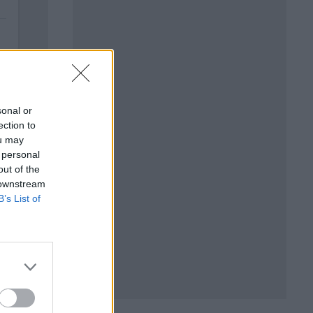
sonal or
ection to
ou may
 personal
out of the
 downstream
B’s List of
ече от