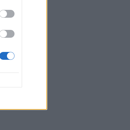
а –
е
огава за
.
ебата
алеч –
.
о”-
 и