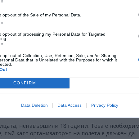
In
o opt-out of the Sale of my Personal Data.
In
to opt-out of processing my Personal Data for Targeted
ing.
In
o opt-out of Collection, Use, Retention, Sale, and/or Sharing
чение?
ersonal Data that Is Unrelated with the Purposes for which it
lected.
ни да инструктират клиентите си как да реагира
Out
 падане на налягането в кабината.
CONFIRM
 определя свой протокол за обучение. Например V
 върху екипировката на участника, комуникацията
Data Deletion
Data Access
Privacy Policy
лицата, ненавършили 18 години. Това е необходимо
 тъй като организаторът на полета е длъжен да