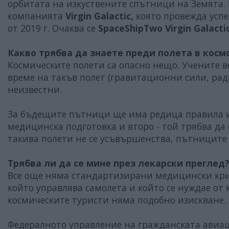
орбитата на изкуствените спътници на Земята. 
компанията
Virgin Galactic,
която провежда успе
от 2019 г. Очаква се
SpaceShipTwo Virgin Galacti
Какво трябва да знаете преди полета в косм
Космическите полети са опасно нещо. Учените в
време на такъв полет (гравитационни сили, ради
неизвестни.
За бъдещите пътници ще има редица правила и 
медицинска подготовка и второ - той трябва да
такива полети не се усъвършенства, пътниците т
Трябва ли да се мине през лекарски преглед
Все още няма стандартизирани медицински крит
който управлява самолета и който се нуждае от м
космическите туристи няма подобно изискване.
Федералното управление на гражданската авиац