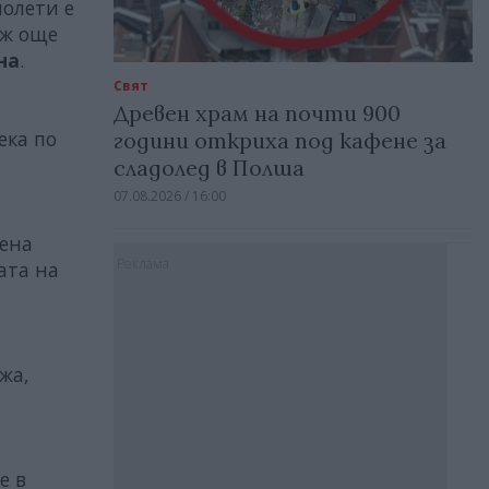
полети е
аж още
на
.
Свят
Древен храм на почти 900
ека по
години откриха под кафене за
сладолед в Полша
07.08.2026 / 16:00
лена
Реклама
ата на
жа,
е в