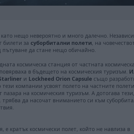
 като нещо невероятно и много далечно. Независ
т билети за
суборбитални полети
, на човечество
д пътуване да стане нещо обичайно.
дната космическа станция от частната космическ
 повярваха в бъдещето на космическия туризъм.
И
Starliner
и
Lockheed Orion Capsule
също разработ
о тези компании усвоят полето на частните полети
 пазара на космическия туризъм. А дотогава тези
, трябва да насочат вниманието си към суборбит
твия.
, е кратък космически полет, който не навлиза в