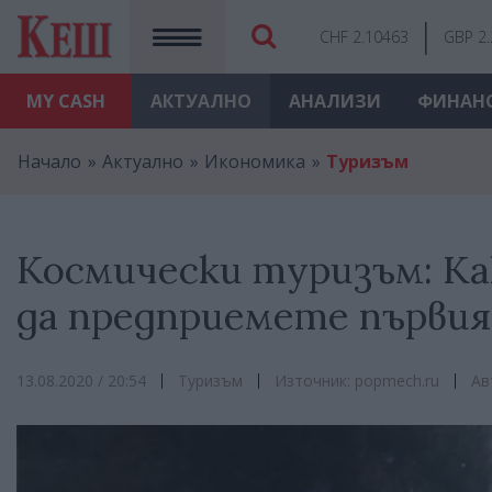
CHF 2.10463
GBP 2
MY
CASH
АКТУАЛНО
АНАЛИЗИ
ФИНАН
Начало
Актуално
Икономика
Туризъм
Космически туризъм: Ка
да предприемете първия
13.08.2020 / 20:54
Туризъм
Източник: popmech.ru
Ав