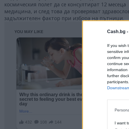
космическия полет да се консултират 12 месеца 
медицина, и след това да проверяват здравослов
задължителен фактор при избора на пътници.
Cash.bg 
If you wish 
sensitive in
confirm you
continue se
information 
further disc
participants
Downstream 
Persona
I want t