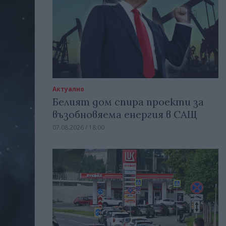
Актуално
Белият дом спира проекти за
възобновяема енергия в САЩ
07.08.2026 / 18:00