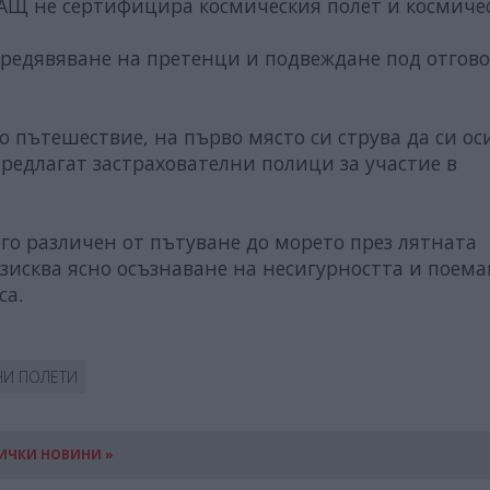
АЩ не сертифицира космическия полет и космиче
предявяване на претенци и подвеждане под отгов
ко пътешествие, на първо място си струва да си ос
предлагат застрахователни полици за участие в
ого различен от пътуване до морето през лятната
зисква ясно осъзнаване на несигурността и поема
са.
НИ ПОЛЕТИ
ИЧКИ НОВИНИ »