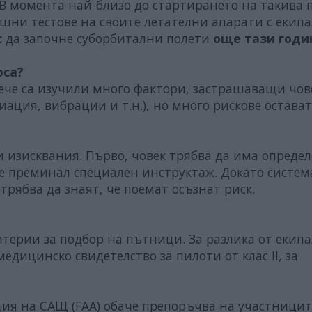
В момента най-близо до стартирането на такива 
шни тестове на своите летателни апарати с екип
c
да започне суборбитални полети
още тази годи
оса?
ече са изучили много фактори, застрашаващи чов
ация, вибрации и т.н.), но много рискове остават
изисквания. Първо, човек трябва да има опреде
 е преминал специален инструктаж. Докато систем
рябва да знаят, че поемат осъзнат риск.
?
ерии за подбор на пътници. За разлика от екипа
едицинско свидетелство за пилоти от клас II, за
ия на САЩ (FAA) обаче препоръчва на участницит