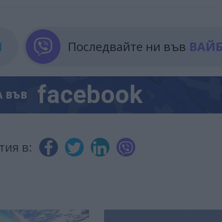
М
Последвайте ни във
ВАЙ
facebook
А
ВЪВ
тия в: