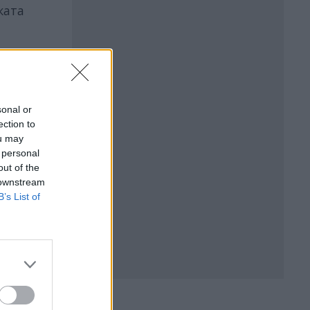
ката
sonal or
ection to
ou may
 personal
out of the
 downstream
B’s List of