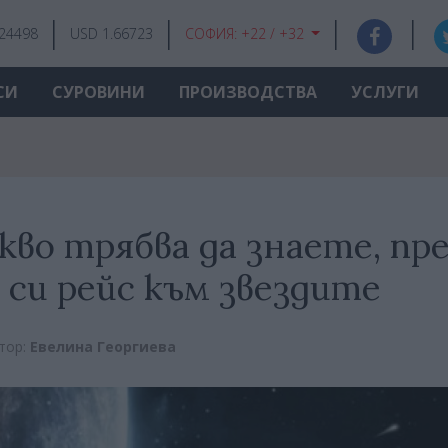
.24498
USD 1.66723
СОФИЯ:
+22 / +32
СИ
СУРОВИНИ
ПРОИЗВОДСТВА
УСЛУГИ
кво трябва да знаете, пр
 си рейс към звездите
тор:
Евелина Георгиева