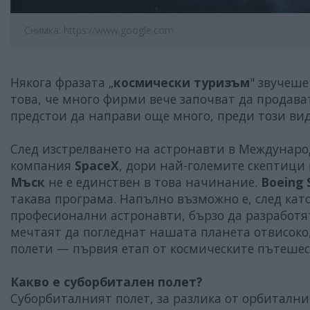
Снимка: https://www.google.com
Някога фразата „
космически туризъм
" звучеше
това, че много фирми вече започват да продава
предстои да направи още много, преди този ви
След изстрелването на астронавти в Междунаро
компания
SpaceX
, дори най-големите скептици
Мъск
не е единствен в това начинание.
Boeing 
такава програма. Напълно възможно е, след кат
професионални астронавти, бързо да разработят
мечтаят да погледнат нашата планета отвисоко
полети — първия етап от космическите пътешес
Какво е суборбитален полет?
Суборбиталният полет, за разлика от орбиталния