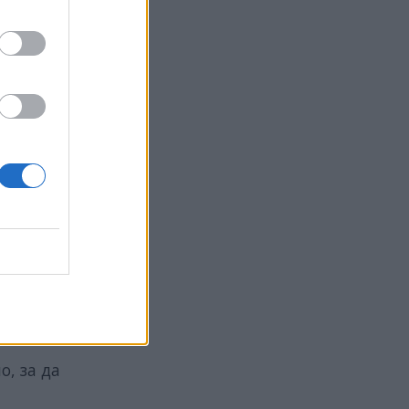
т при
irgin
 и
, за да