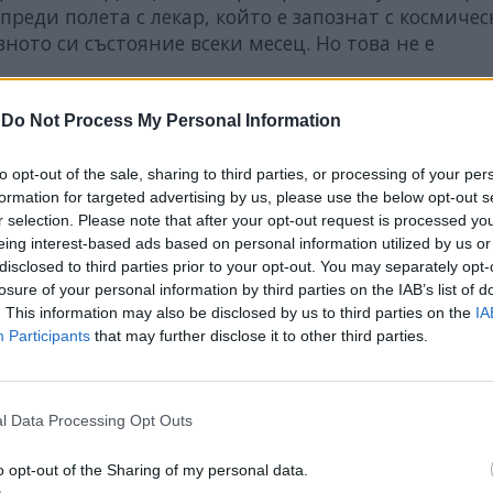
преди полета с лекар, който е запознат с космичес
ното си състояние всеки месец. Но това не е
-
Do Not Process My Personal Information
to opt-out of the sale, sharing to third parties, or processing of your per
formation for targeted advertising by us, please use the below opt-out s
r selection. Please note that after your opt-out request is processed y
eing interest-based ads based on personal information utilized by us or
disclosed to third parties prior to your opt-out. You may separately opt-
losure of your personal information by third parties on the IAB’s list of
. This information may also be disclosed by us to third parties on the
IA
Participants
that may further disclose it to other third parties.
l Data Processing Opt Outs
o opt-out of the Sharing of my personal data.