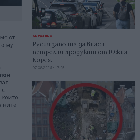
Актуално
имо от
Русия започна да внася
то му
петролни продукти от Южна
Корея.
а
07.08.2026 / 17:05
лон
ват
 с
, които
алните