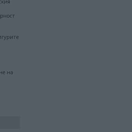
ския
орност
игурите
не на