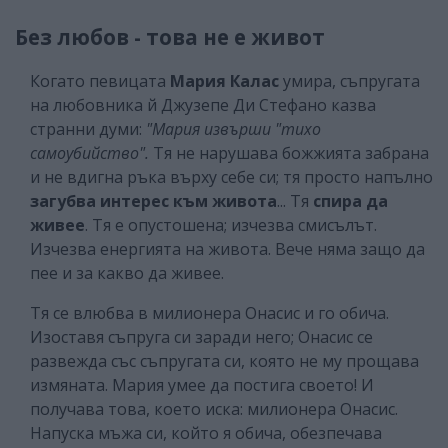
Без любов - това не е живот
Когато певицата
Мария Калас
умира, съпругата
на любовника й Джузепе Ди Стефано казва
странни думи:
"Мария извърши "тихо
самоубийство".
Тя не нарушава божжията забрана
и не вдигна ръка върху себе си; тя просто напълно
загубва интерес към живота
... Тя
спира да
живее
. Тя е опустошена; изчезва смисълът.
Изчезва енергията на живота. Вече няма защо да
пее и за какво да живее.
Тя се влюбва в милионера Онасис и го обича.
Изоставя съпруга си заради него; Онасис се
развежда със съпругата си, която не му прощава
измяната. Мария умее да постига своето! И
получава това, което иска: милионера Онасис.
Напуска мъжа си, който я обича, обезпечава