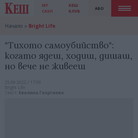
MY
КЕШ
АБО
CASH
КЛУБ
Начало
Bright Life
"Тихото самоубийство":
когато ядеш, ходиш, дишаш,
но вече не живееш
25.06.2022 / 17:00
Bright Life
Текст:
Евелина Георгиева