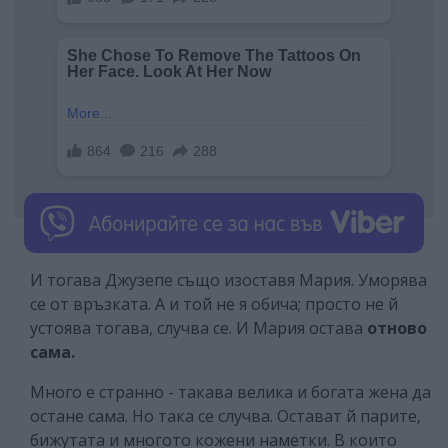
И тогава Джузепе също изоставя Мария. Уморява
се от връзката. А и той не я обича; просто не й
устоява тогава, случва се. И Мария остава
отново
сама.
Много е странно - такава велика и богата жена да
остане сама. Но така се случва. Остават й парите,
бижутата и многото кожени наметки. В които