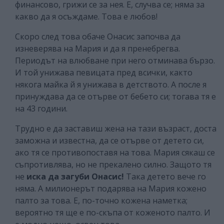
финансово, грижи се за нея. Е, случва се; няма за
какво да я осъждаме. Това е любов!
Скоро след това обаче Онасис започва да
изневерява на Мария и да я пренебрегва.
Периодът на влюбване при него отминава бързо.
И той унижава певицата пред всички, както
някога майка й я унижава в детството. А после я
принуждава да се отърве от бебето си; тогава тя е
на 43 години.
Трудно е да заставиш жена на тази възраст, доста
заможна и известна, да се отърве от детето си,
ако тя се противопоставя на това. Мария сякаш се
съпротивлява, но не прекалено силно. Защото тя
не
иска да загуби Онасис!
Така детето вече го
няма. А милионерът подарява на Мария кожено
палто за това. Е, по-точно кожена наметка;
вероятно тя ще е по-скъпа от коженото палто. И