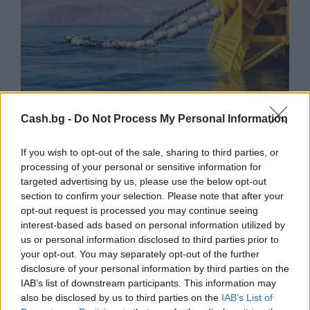
Cash.bg -
Do Not Process My Personal Information
Френска инвестиция активира
изграждането на интерконектора
If you wish to opt-out of the sale, sharing to third parties, or
между Гърция и Кипър
processing of your personal or sensitive information for
targeted advertising by us, please use the below opt-out
06.08.2026 / 17:06
section to confirm your selection. Please note that after your
opt-out request is processed you may continue seeing
interest-based ads based on personal information utilized by
us or personal information disclosed to third parties prior to
your opt-out. You may separately opt-out of the further
disclosure of your personal information by third parties on the
IAB’s list of downstream participants. This information may
also be disclosed by us to third parties on the
IAB’s List of