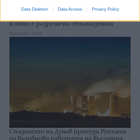
Data Deletion
Data Access
Privacy Policy
Ню Йорк стана 14-ият щат на САЩ, в
който е разрешена евтаназията
06.08.2026 / 16:00
Спадането на Дунав принуди Румъния
да възобнови работата на въглищна