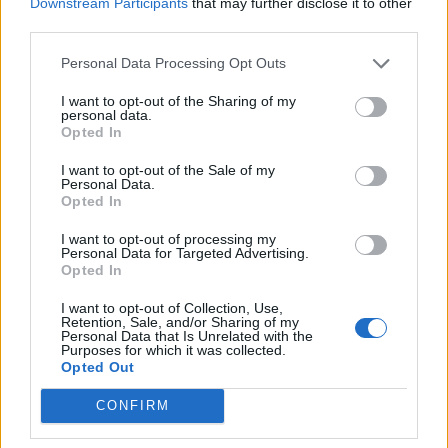
Downstream Participants
that may further disclose it to other
third parties.
Personal Data Processing Opt Outs
I want to opt-out of the Sharing of my
personal data.
Износът на електромобили от Китай
Opted In
е нараснал със 120%
I want to opt-out of the Sale of my
Personal Data.
06.08.2026 / 16:30
Opted In
I want to opt-out of processing my
Personal Data for Targeted Advertising.
Opted In
I want to opt-out of Collection, Use,
Retention, Sale, and/or Sharing of my
Personal Data that Is Unrelated with the
Purposes for which it was collected.
Opted Out
CONFIRM