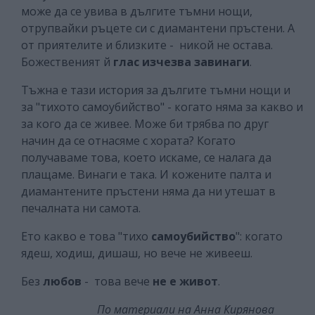
може да се увива в дългите тъмни нощи,
отрупвайки ръцете си с диамантени пръстени. А
от приятелите и близките - никой не остава.
Божественият й
глас изчезва завинаги
.
Тъжна е тази история за дългите тъмни нощи и
за "тихото самоубийство" - когато няма за какво и
за кого да се живее. Може би трябва по друг
начин да се отнасяме с хората? Когато
получаваме това, което искаме, се налага да
плащаме. Винаги е така. И кожените палта и
диамантените пръстени няма да ни утешат в
печалната ни самота.
Ето какво е това "тихо
самоубийство
": когато
ядеш, ходиш, дишаш, но вече не живееш.
Без
любов
- това вече
не е живот
.
По материали на Анна Кирянова