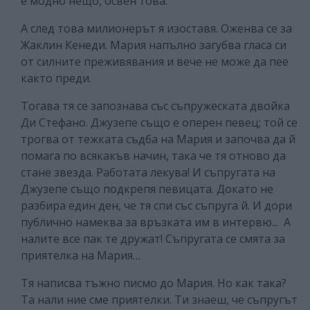
е модно нещо, освен това.
А след това милионерът я изоставя. Оженва се за
Жаклин Кенеди. Мария напълно загубва гласа си
от силните преживявания и вече не може да пее
както преди.
Тогава тя се запознава със съпружеската двойка
Ди Стефано. Джузепе също е оперен певец; той се
трогва от тежката съдба на Мария и започва да й
помага по всякакъв начин, така че тя отново да
стане звезда. Работата лекува! И съпругата на
Джузепе също подкрепя певицата. Докато не
разбира един ден, че тя спи със съпруга й. И дори
публично намеква за връзката им в интервю... А
налите все пак те дружат! Съпругата се смята за
приятелка на Мария…
Тя написва тъжно писмо до Мария. Но как така?
Та нали ние сме приятелки. Ти знаеш, че съпругът