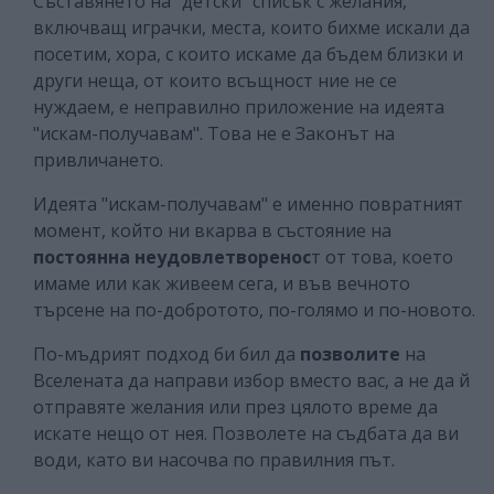
Съставянето на "детски" списък с желания,
включващ играчки, места, които бихме искали да
посетим, хора, с които искаме да бъдем близки и
други неща, от които всъщност ние не се
нуждаем, е неправилно приложение на идеята
"искам-получавам". Това не е Законът на
привличането.
Идеята "искам-получавам" е именно повратният
момент, който ни вкарва в състояние на
постоянна неудовлетворенос
т от това, което
имаме или как живеем сега, и във вечното
търсене на по-добротото, по-голямо и по-новото.
По-мъдрият подход би бил да
позволите
на
Вселената да направи избор вместо вас, а не да й
отправяте желания или през цялото време да
искате нещо от нея. Позволете на съдбата да ви
води, като ви насочва по правилния път.