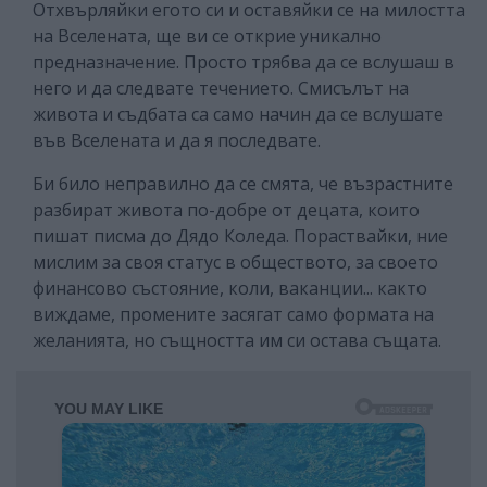
Отхвърляйки егото си и оставяйки се на милостта
на Вселената, ще ви се открие уникално
предназначение. Просто трябва да се вслушаш в
него и да следвате течението. Смисълът на
живота и съдбата са само начин да се вслушате
във Вселената и да я последвате.
Би било неправилно да се смята, че възрастните
разбират живота по-добре от децата, които
пишат писма до Дядо Коледа. Пораствайки, ние
мислим за своя статус в обществото, за своето
финансово състояние, коли, ваканции... както
виждаме, промените засягат само формата на
желанията, но същността им си остава същата.