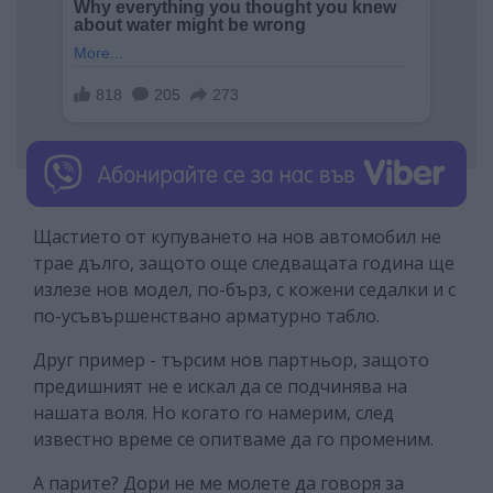
Щастието от купуването на нов автомобил не
трае дълго, защото още следващата година ще
излезе нов модел, по-бърз, с кожени седалки и с
по-усъвършенствано арматурно табло.
Друг пример - търсим нов партньор, защото
предишният не е искал да се подчинява на
нашата воля. Но когато го намерим, след
известно време се опитваме да го променим.
А парите? Дори не ме молете да говоря за