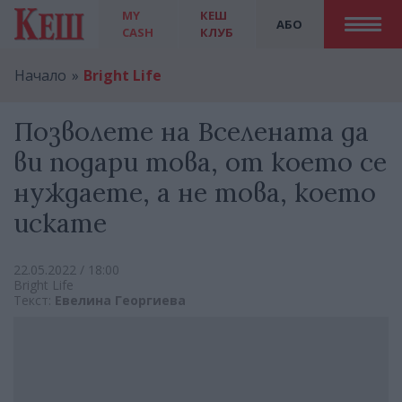
MY
КЕШ
АБО
CASH
КЛУБ
Начало
Bright Life
Позволете на Вселената да
ви подари това, от което се
нуждаете, а не това, което
искате
22.05.2022 / 18:00
Bright Life
Текст:
Евелина Георгиева