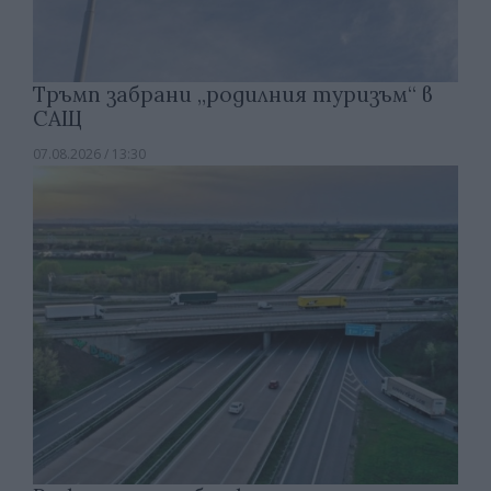
Тръмп забрани „родилния туризъм“ в
САЩ
07.08.2026 / 13:30