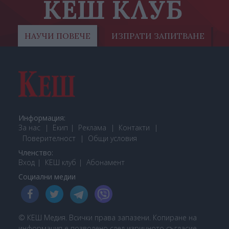
КЕШ КЛУБ
НАУЧИ ПОВЕЧЕ
ИЗПРАТИ ЗАПИТВАНЕ
Информация:
За нас
Екип
Реклама
Контакти
Поверителност
Общи условия
Членство:
Вход
КЕШ клуб
Або
намент
Социални медии
© КЕШ Медия. Всички права запазени. Копиране на
информация е позволено след изричното съгласие