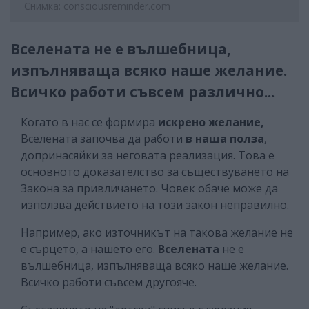
Снимка: consciousreminder.com
Вселената не е вълшебница,
изпълняваща всяко наше желание.
Всичко работи съвсем различно...
Когато в нас се формира
искрено желание,
Вселената започва да работи
в наша полза
,
допринасяйки за неговата реализация. Това е
основното доказателство за съществуването на
Закона за привличането. Човек обаче може да
използва действието на този закон неправилно.
Например, ако източникът на такова желание не
е сърцето, а нашето его.
Вселената
не е
вълшебница, изпълняваща всяко наше желание.
Всичко работи съвсем другояче.