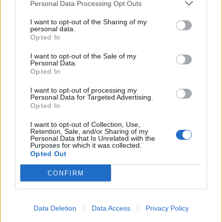
Personal Data Processing Opt Outs
откриха под кафене за сладолед в
Полша
I want to opt-out of the Sharing of my
personal data.
Opted In
07.08.2026 / 16:00
I want to opt-out of the Sale of my
Personal Data.
Opted In
I want to opt-out of processing my
Personal Data for Targeted Advertising.
Opted In
I want to opt-out of Collection, Use,
Retention, Sale, and/or Sharing of my
Personal Data that Is Unrelated with the
Purposes for which it was collected.
Opted Out
CONFIRM
Изкуствен интелект за първи път
създаде нови жизнеспособни вируси
Data Deletion
Data Access
Privacy Policy
07.08.2026 / 15:30