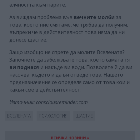
алчността към парите.
Аз виждам проблема във
вечните молби
за
това, което ние смятаме, че трябва да получим,
въпреки че в действителност това няма да ни
донесе щастие.
Защо изобщо не спрете да молите Вселената?
Започнете да забелязвате това, което самата тя
ви поднася
и накъде ви води. Позволете й да ви
насочва, където и да ви отведе това. Нашето
предназначение се определя само от това кои и
какви сме в действителност.
Източник: consciousreminder.com
ВСЕЛЕНАТА
ПСИХОЛОГИЯ
ЩАСТИЕ
ВСИЧКИ НОВИНИ »