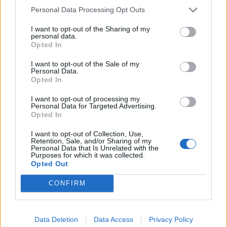
Personal Data Processing Opt Outs
I want to opt-out of the Sharing of my
personal data.
Opted In
I want to opt-out of the Sale of my
Personal Data.
Opted In
I want to opt-out of processing my
Personal Data for Targeted Advertising.
Opted In
Франция ще забрани рекламните
I want to opt-out of Collection, Use,
обаждания без съгласието на
Retention, Sale, and/or Sharing of my
абонатите от 11 август
Personal Data that Is Unrelated with the
Purposes for which it was collected.
Opted Out
07.08.2026 / 14:30
CONFIRM
Data Deletion
Data Access
Privacy Policy