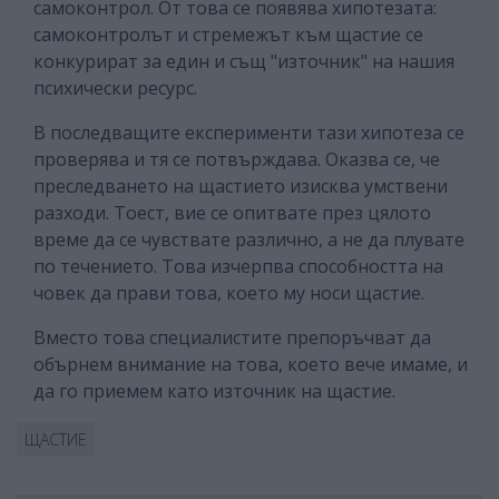
самоконтрол. От това се появява хипотезата:
самоконтролът и стремежът към щастие се
конкурират за един и същ "източник" на нашия
психически ресурс.
В последващите експерименти тази хипотеза се
проверява и тя се потвърждава. Оказва се, че
преследването на щастието изисква умствени
разходи. Тоест, вие се опитвате през цялото
време да се чувствате различно, а не да плувате
по течението. Това изчерпва способността на
човек да прави това, което му носи щастие.
Вместо това специалистите препоръчват да
обърнем внимание на това, което вече имаме, и
да го приемем като източник на щастие.
ЩАСТИЕ