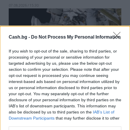
07.08.2026 / 15:30
Cash.bg -
Do Not Process My Personal Information
If you wish to opt-out of the sale, sharing to third parties, or
processing of your personal or sensitive information for
targeted advertising by us, please use the below opt-out
section to confirm your selection. Please note that after your
opt-out request is processed you may continue seeing
interest-based ads based on personal information utilized by
us or personal information disclosed to third parties prior to
your opt-out. You may separately opt-out of the further
Астронавти на NASA излязоха в
disclosure of your personal information by third parties on the
открития космос
IAB’s list of downstream participants. This information may
07.08.2026 / 15:00
also be disclosed by us to third parties on the
IAB’s List of
Downstream Participants
that may further disclose it to other
third parties.