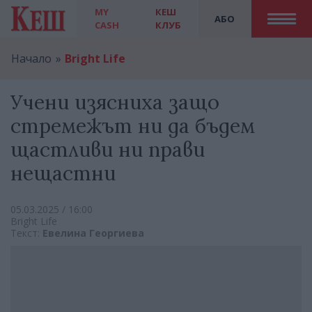
MY
КЕШ
АБО
CASH
КЛУБ
Начало
Bright Life
Учени изясниха защо
стремежът ни да бъдем
щастливи ни прави
нещастни
05.03.2025 / 16:00
Bright Life
Текст:
Евелина Георгиева