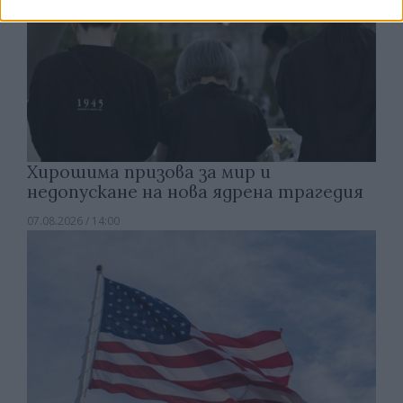
Хирошима призова за мир и
недопускане на нова ядрена трагедия
07.08.2026 / 14:00