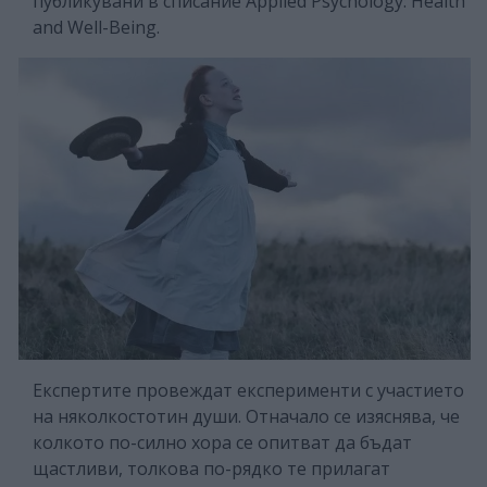
публикувани в списание Applied Psychology: Health
and Well-Being.
Експертите провеждат експерименти с участието
на няколкостотин души. Отначало се изяснява, че
колкото по-силно хора се опитват да бъдат
щастливи, толкова по-рядко те прилагат