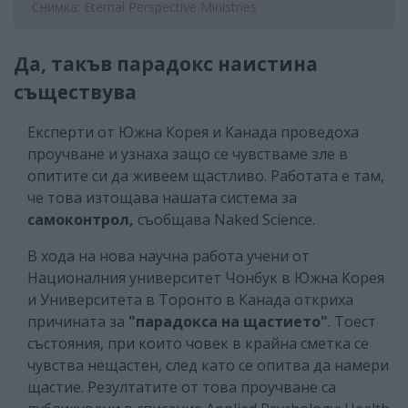
Снимка: Eternal Perspective Ministries
Да, такъв парадокс наистина
съществува
Експерти от Южна Корея и Канада проведоха
проучване и узнаха защо се чувстваме зле в
опитите си да живеем щастливо. Работата е там,
че това изтощава нашата система за
самоконтрол,
съобщава Naked Science.
В хода на нова научна работа учени от
Националния университет Чонбук в Южна Корея
и Университета в Торонто в Канада откриха
причината за
"парадокса на щастието"
. Тоест
състояния, при които човек в крайна сметка се
чувства нещастен, след като се опитва да намери
щастие. Резултатите от това проучване са