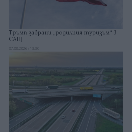
Тръмп забрани „родилния туризъм“ в
САЩ
07.08.2026 / 13:30