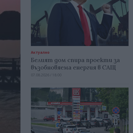
Актуално
Белият дом спира проекти за
възобновяема енергия в САЩ
07.08.2026 / 18:00