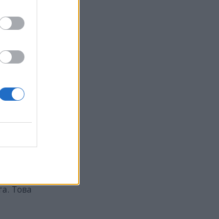
симост
о-
В същото
ду тези
вото
а. Това