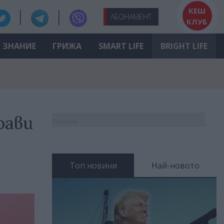
КЕШ
АБО
НАМЕНТ
КЛУБ
ЗНАНИЕ
ГРИЖА
SMART LIFE
BRIGHT LIFE
рави
Реклама
Топ новини
Най-новото