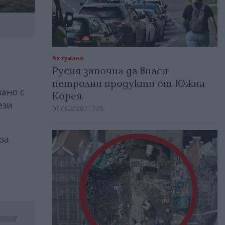
Актуално
Русия започна да внася
петролни продукти от Южна
зано с
Корея.
ези
07.08.2026 / 17:05
ра