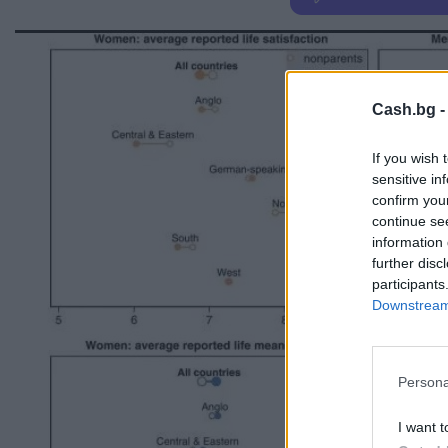
Cash.bg 
If you wish 
sensitive in
confirm you
continue se
information 
further disc
participants
Downstream 
Persona
I want t