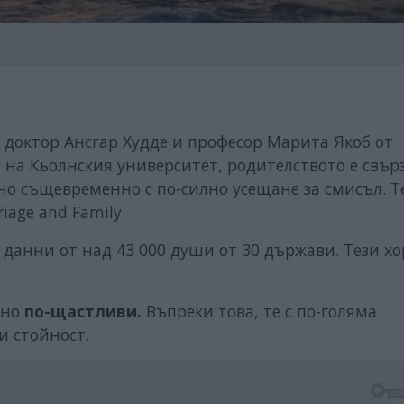
т доктор Ансгар Худде и професор Марита Якоб от
 на Кьолнския университет, родителството е свър
 но същевременно с по-силно усещане за смисъл. Т
iage and Family.
 данни от над 43 000 души от 30 държави. Тези хо
чно
по-щастливи.
Въпреки това, те с по-голяма
и стойност.