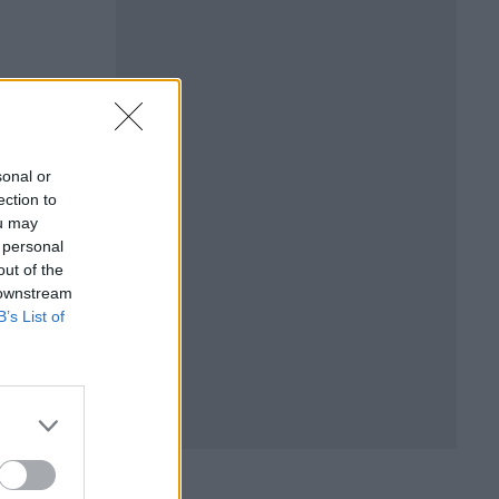
sonal or
ection to
ou may
 personal
out of the
 downstream
B’s List of