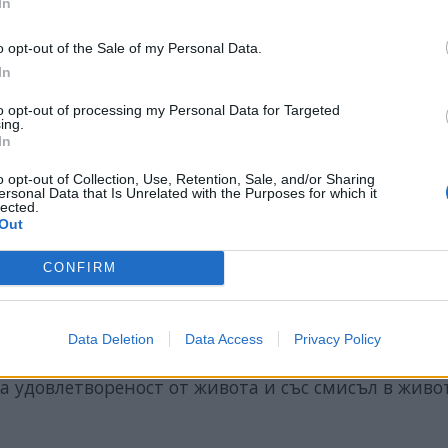
In
o opt-out of the Sale of my Personal Data.
In
to opt-out of processing my Personal Data for Targeted
ing.
In
o opt-out of Collection, Use, Retention, Sale, and/or Sharing
ersonal Data that Is Unrelated with the Purposes for which it
lected.
влетвореността от живота може да варира в зави
Out
текст. При разглеждане на жени с нисък социалн
о-малко щастливи в сравнение с жените без деца. 
CONFIRM
ки статус и при мъжете като цяло разликите меж
Data Deletion
Data Access
Privacy Policy
р тези в страните от Северна Европа), родителст
а удовлетвореност от живота и със смисъл в живот