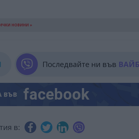
ИЧКИ НОВИНИ »
М
Последвайте ни във
ВАЙ
facebook
А
ВЪВ
тия в: