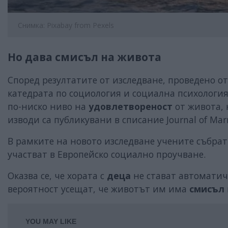
Снимка: Pixabay from Pexels
Но дава смисъл на живота
Според резултатите от изследване, проведено о
катедрата по социология и социална психология
по-ниско ниво на
удовлетвореност
от живота,
изводи са публикувани в списание Journal of Marr
В рамките на новото изследване учените събрат
участват в Европейско социално проучване.
Оказва се, че хората с
деца
не стават автомати
вероятност усещат, че животът им има
смисъл