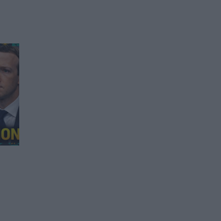
В два индийски щата
забраниха социалните
мрежи за деца
07.03.2026 / 18:00