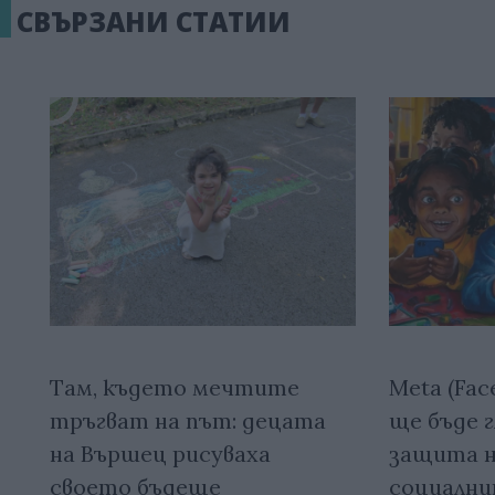
СВЪРЗАНИ СТАТИИ
Там, където мечтите
Meta (Fac
тръгват на път: децата
ще бъде г
на Вършец рисуваха
защита н
своето бъдеще
социалн