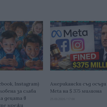
ebook, Instagram)
Американски съд осъди
лобена за слаба
Meta на $ 375 милиона
а децата в
25.03.2026 / 17:00
ите мрежи