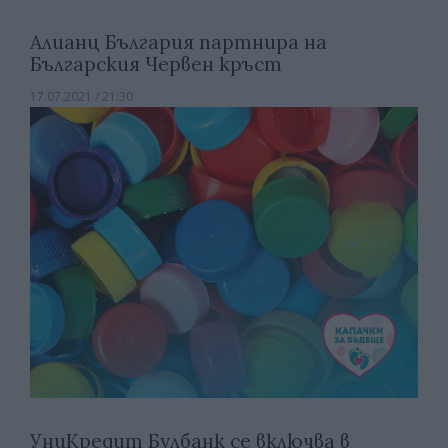
Алианц България партнира на
Българския Червен кръст
17.07.2021 / 21:30
УниКредит Булбанк се включва в