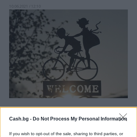
10.06.2021 / 12:10
Фондация УниКредит дарява 30 хил.
евро в подкрепа на детството
Cash.bg -
Do Not Process My Personal Information
23.04.2021 / 09:49
If you wish to opt-out of the sale, sharing to third parties, or