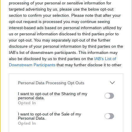
processing of your personal or sensitive information for
targeted advertising by us, please use the below opt-out
section to confirm your selection. Please note that after your
opt-out request is processed you may continue seeing
interest-based ads based on personal information utilized by
us or personal information disclosed to third parties prior to
your opt-out. You may separately opt-out of the further
disclosure of your personal information by third parties on the
IAB’s list of downstream participants. This information may
also be disclosed by us to third parties on the
IAB’s List of
Downstream Participants
that may further disclose it to other
third parties.
Personal Data Processing Opt Outs
Създава се Зелена класна стая на
I want to opt-out of the Sharing of my
personal data.
открито на Витоша
Opted In
20.04.2021 / 13:02
I want to opt-out of the Sale of my
Personal Data.
Opted In