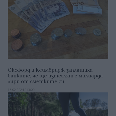
Оксфорд и Кеймбридж заплашиха
банките, че ще изтеглят 5 милиарда
лири от сметките си
16.02.2024 / 13:00