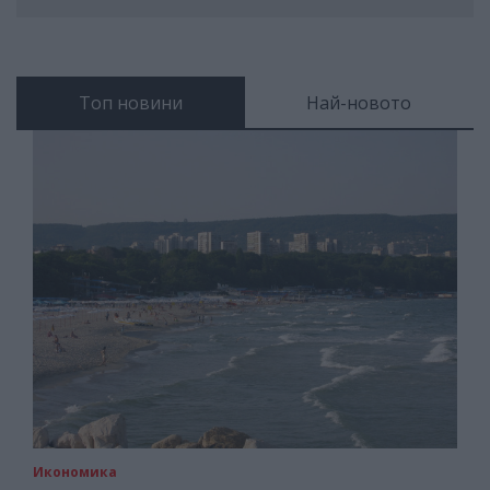
Топ новини
Най-новото
Икономика