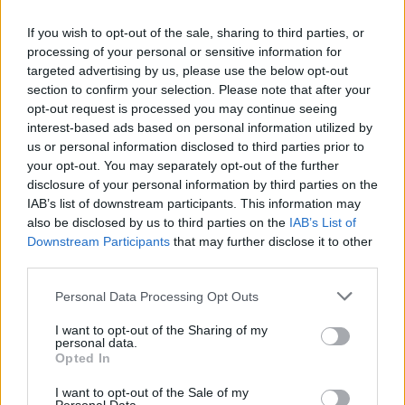
If you wish to opt-out of the sale, sharing to third parties, or
processing of your personal or sensitive information for
targeted advertising by us, please use the below opt-out
section to confirm your selection. Please note that after your
opt-out request is processed you may continue seeing
interest-based ads based on personal information utilized by
Украйна е получила близо 200 млрд.
us or personal information disclosed to third parties prior to
долара външно финансиране за
your opt-out. You may separately opt-out of the further
последните 4 години
disclosure of your personal information by third parties on the
06.08.2026 / 09:00
IAB’s list of downstream participants. This information may
also be disclosed by us to third parties on the
IAB’s List of
Downstream Participants
that may further disclose it to other
third parties.
Personal Data Processing Opt Outs
I want to opt-out of the Sharing of my
personal data.
Opted In
I want to opt-out of the Sale of my