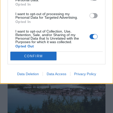
Personal Data.
Opted In
I want to opt-out of processing my
Personal Data for Targeted Advertising.
Експерти: Изкуственият интелект
Opted In
постига нови нива на „автономност и
I want to opt-out of Collection, Use,
опити за измама“
Retention, Sale, and/or Sharing of my
Personal Data that Is Unrelated with the
05.08.2026 / 11:30
Purposes for which it was collected.
Opted Out
CONFIRM
Data Deletion
Data Access
Privacy Policy