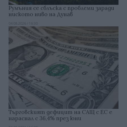
Румъния се сблъска с проблеми заради
ниското ниво на Дунав
04.08.2026 / 16:30
Търговският дефицит на САЩ с ЕС е
нараснал с 36,4% през юни