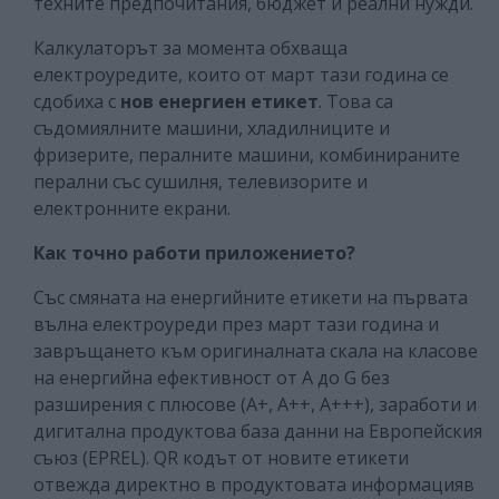
техните предпочитания, бюджет и реални нужди.
Калкулаторът за момента обхваща
електроуредите, които от март тази година се
сдобиха с
нов енергиен етикет
. Това са
съдомиялните машини, хладилниците и
фризерите, пералните машини, комбинираните
перални със сушилня, телевизорите и
електронните екрани.
Как точно работи приложението?
Със смяната на енергийните етикети на първата
вълна електроуреди през март тази година и
завръщането към оригиналната скала на класове
на енергийна ефективност от А до G без
разширения с плюсове (А+, А++, А+++), заработи и
дигитална продуктова база данни на Европейския
съюз (EPREL). QR кодът от новите етикети
отвежда директно в продуктовата информацияв