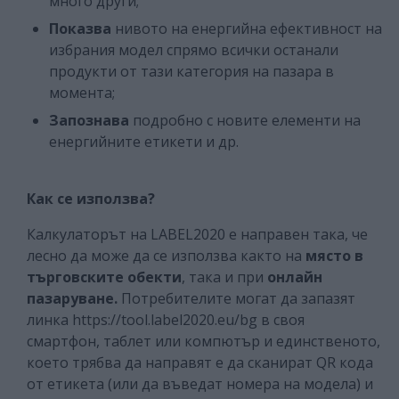
много други;
Показва
нивото на енергийна ефективност на
избрания модел спрямо всички останали
продукти от тази категория на пазара в
момента;
Запознава
подробно с новите елементи на
енергийните етикети и др.
Как се използва?
Калкулаторът на LABEL2020 е направен така, че
лесно да може да се използва както на
място в
търговските обекти
, така и при
онлайн
пазаруване.
Потребителите могат да запазят
линка https://tool.label2020.eu/bg
в своя
смартфон, таблет или компютър и единственото,
което трябва да направят е да сканират QR кода
от етикета (или да въведат номера на модела) и