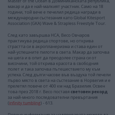
Master of the Ocean в Доминиканската република,
макар и да е най-малкият участник. Само на 18
години, той вече е печелил редица награди в
международни състезания като Global Kitesport
Association (GKA) Wave & Strapless Freestyle Tour.
След като завършва НСА, Весо Овчаров
практикува редица спортове, но открива
страстта си в акропланеризма и става един от
най-успешните пилоти в света. Макар да започва
на шега и в опит да преодолее страха си от
височини, той открива красота в свободния
полет и така започва пътешествието му към
успеха. След дълги часове във въздуха той печели
първо място в света на състезание в Норвегия и е
прелетял повече от 400 км над Бразилия. Освен
това през 2018 г. Весо поставя
световен рекорд
за най-много последователни превъртания
(
infinity tumbling
) - 613.
Повече информация за надпреварата можете да