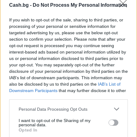
Cash.bg -
Do Not Process My Personal Information
If you wish to opt-out of the sale, sharing to third parties, or
processing of your personal or sensitive information for
targeted advertising by us, please use the below opt-out
section to confirm your selection. Please note that after your
opt-out request is processed you may continue seeing
interest-based ads based on personal information utilized by
us or personal information disclosed to third parties prior to
Древен храм на почти 900 години
your opt-out. You may separately opt-out of the further
откриха под кафене за сладолед в
disclosure of your personal information by third parties on the
Полша
IAB’s list of downstream participants. This information may
also be disclosed by us to third parties on the
IAB’s List of
07.08.2026 / 16:00
Downstream Participants
that may further disclose it to other
third parties.
Personal Data Processing Opt Outs
I want to opt-out of the Sharing of my
personal data.
Opted In