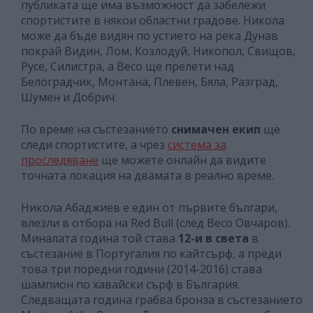
публиката ще има възможност да забележи
спортистите в някои областни градове. Никола
може да бъде видян по устието на река Дунав
покрай Видин, Лом, Козлодуй, Никопол, Свищов,
Русе, Силистра, а Весо ще прелети над
Белоградчик, Монтана, Плевен, Бяла, Разград,
Шумен и Добрич.
По време на състезанието
снимачен екип
ще
следи спортистите, а чрез
система за
проследяване
ще можете онлайн да видите
точната локация на двамата в реално време.
Никола Абаджиев е един от първите българи,
влезли в отбора на Red Bull (след Весо Овчаров).
Миналата година той става
12-и в света
в
състезание в Португалия по кайтсърф, а преди
това три поредни години (2014-2016) става
шампион по хавайски сърф в България.
Следващата година грабва бронза в състезанието