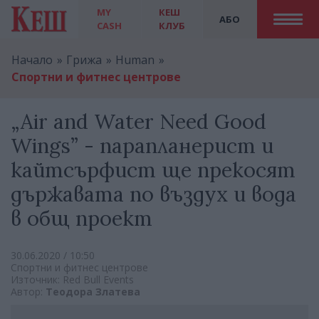
MY
КЕШ
АБО
CASH
КЛУБ
Начало
Грижа
Human
Спортни и фитнес центрове
„Air and Water Need Good
Wings” - парапланерист и
кайтсърфист ще прекосят
държавата по въздух и вода
в общ проект
30.06.2020 / 10:50
Спортни и фитнес центрове
Източник: Red Bull Events
Автор:
Теодора Златева