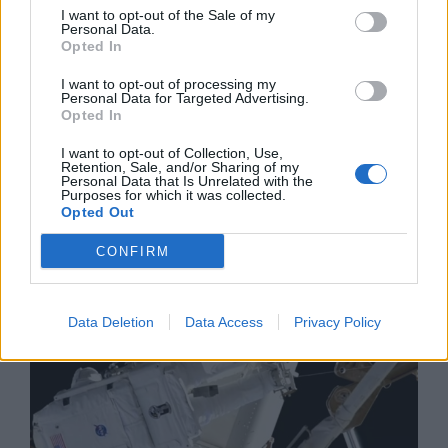
I want to opt-out of the Sale of my
Personal Data.
Opted In
I want to opt-out of processing my
Personal Data for Targeted Advertising.
Opted In
Изкуствен интелект за първи път
I want to opt-out of Collection, Use,
Retention, Sale, and/or Sharing of my
създаде нови жизнеспособни вируси
Personal Data that Is Unrelated with the
Purposes for which it was collected.
07.08.2026 / 15:30
Opted Out
CONFIRM
Data Deletion
Data Access
Privacy Policy