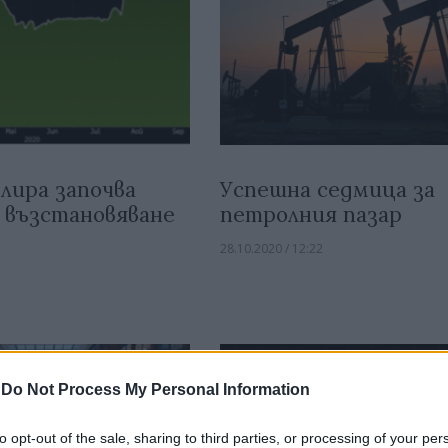
лира започва
Успешна седмица за
 възстановяване
петролния пазар
28.10.2020 / 12:22
-
Do Not Process My Personal Information
to opt-out of the sale, sharing to third parties, or processing of your per