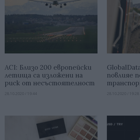
ACI: Близо 200 европейски
GlobalDat
летища са изложени на
повлияе п
риск от несъстоятелност
транспо
28.10.2020 / 19:44
28.10.2020 / 19:28