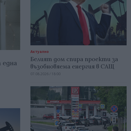
Актуално
Белият дом спира проекти за
 една
възобновяема енергия в САЩ
в
07.08.2026 / 18:00