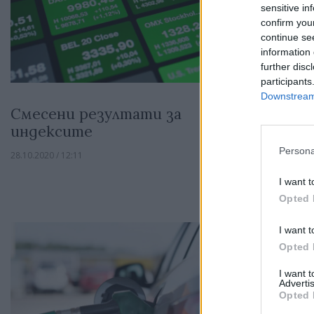
sensitive in
confirm you
continue se
information 
further disc
participants
Downstream 
Смесени резултати за
Икономич
индексите
перспект
COVID-19
Persona
28.10.2020 / 12:11
28.10.2020 / 11:46
I want t
Opted 
I want t
Opted 
I want 
Advertis
Opted 