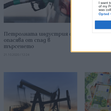
I want t
of my P
was col
Opted 
Петролната индустрия се
Хаотично
опасява от спад в
нивата н
търсенето
21.10.2020 / 12:22
21.10.2020 / 12:24