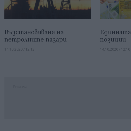
Възстановяване на
Единната
петролните пазари
позиции
14.10.2020 / 12:13
14.10.2020 / 12:10
Реклама