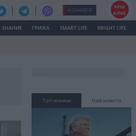
КЕШ
АБО
НАМЕНТ
КЛУБ
ЗНАНИЕ
ГРИЖА
SMART LIFE
BRIGHT LIFE
Реклама
Топ новини
Най-новото