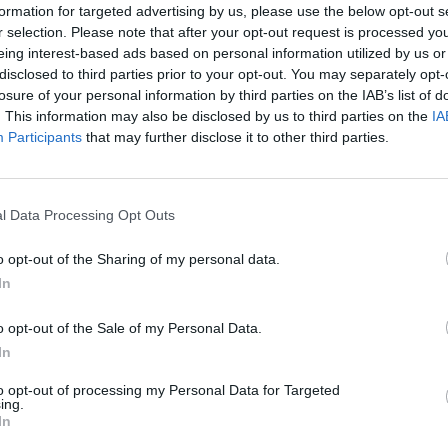
formation for targeted advertising by us, please use the below opt-out s
r selection. Please note that after your opt-out request is processed y
eing interest-based ads based on personal information utilized by us or
disclosed to third parties prior to your opt-out. You may separately opt-
losure of your personal information by third parties on the IAB’s list of
. This information may also be disclosed by us to third parties on the
IA
Participants
that may further disclose it to other third parties.
еските
Отслабване на един
иви зависят от
валута
l Data Processing Opt Outs
21.10.2020 / 12:27
o opt-out of the Sharing of my personal data.
In
o opt-out of the Sale of my Personal Data.
In
to opt-out of processing my Personal Data for Targeted
ing.
In