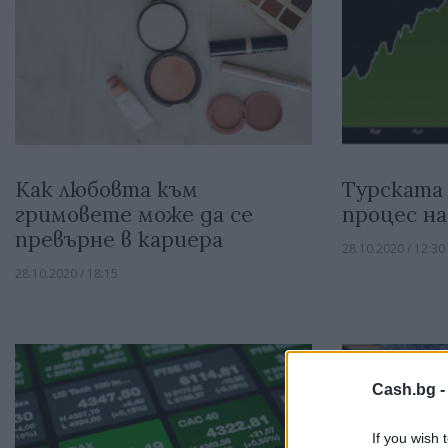
Как любовта към
Турската 
гримовете може да се
процес на
превърне в кариера
28.10.2020 / 12:30
28.10.2020 / 18:15
Cash.bg 
If you wish 