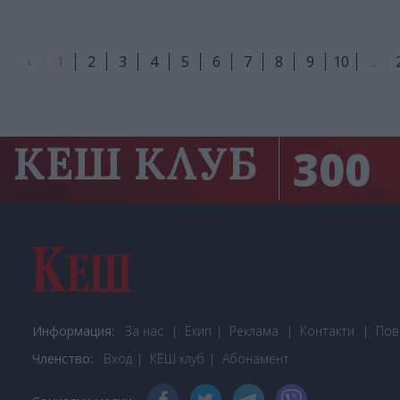
‹
1
2
3
4
5
6
7
8
9
10
...
КЕШ КЛУБ
300
Информация:
За нас
Екип
Реклама
Контакти
Пов
Членство:
Вход
КЕШ клуб
Або
намент