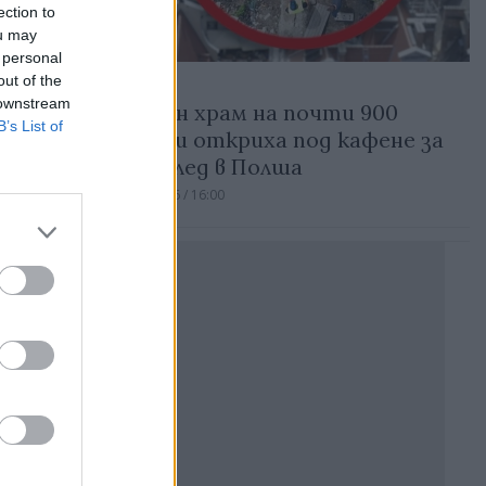
ection to
ou may
 personal
out of the
Свят
 downstream
Древен храм на почти 900
B’s List of
години откриха под кафене за
сладолед в Полша
ната
07.08.2026 / 16:00
Реклама