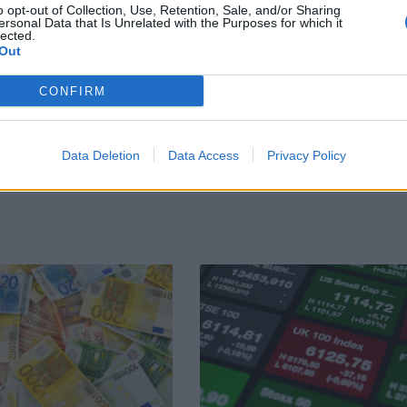
o opt-out of Collection, Use, Retention, Sale, and/or Sharing
ersonal Data that Is Unrelated with the Purposes for which it
lected.
Out
CONFIRM
 движение на
Силната подкрепа н
а индексите
21.10.2020 / 11:48
Data Deletion
Data Access
Privacy Policy