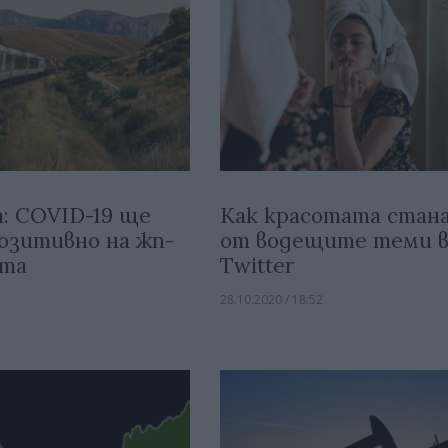
a: COVID-19 ще
Как красотата стана
озитивно на жп-
от водещите теми 
рта
Twitter
28.10.2020 / 18:52