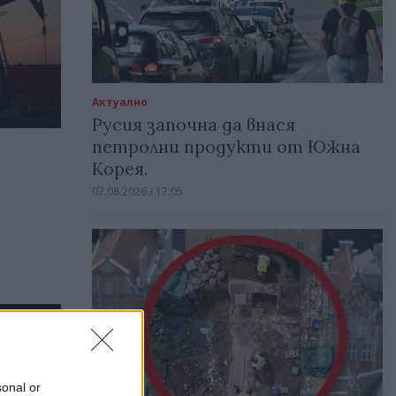
Актуално
Русия започна да внася
петролни продукти от Южна
Корея.
07.08.2026 / 17:05
sonal or