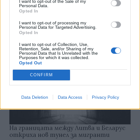
I want to opt-out of the Sale of my
Personal Data.
Opted In
Какви са минималните заплати в
Европа
I want to opt-out of processing my
Personal Data for Targeted Advertising.
06.08.2026 / 12:00
Opted In
I want to opt-out of Collection, Use,
Retention, Sale, and/or Sharing of my
Personal Data that Is Unrelated with the
Purposes for which it was collected.
Opted Out
CONFIRM
Data Deletion
Data Access
Privacy Policy
На границата между Литва и Беларус
откриха нов тунел за мигранти