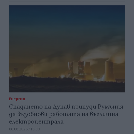
Енергия
Спадането на Дунав принуди Румъния
да възобнови работата на въглищна
електроцентрала
06.08.2026 / 15:30