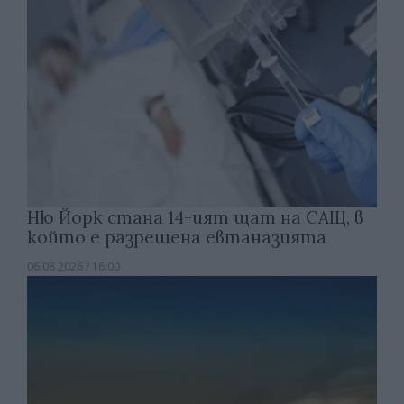
Ню Йорк стана 14-ият щат на САЩ, в
който е разрешена евтаназията
06.08.2026 / 16:00