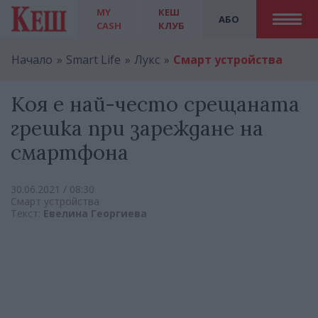
MY
КЕШ
АБО
CASH
КЛУБ
Начало
Smart Life
Лукс
Смарт устройства
Коя е най-често срещаната
грешка при зареждане на
смартфона
30.06.2021 / 08:30
Смарт устройства
Текст:
Евелина Георгиева