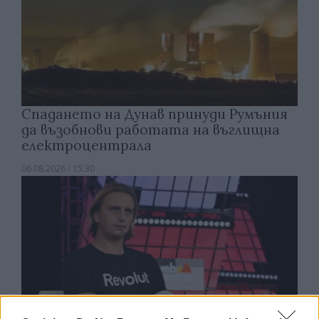
Спадането на Дунав принуди Румъния
да възобнови работата на въглищна
електроцентрала
06.08.2026 / 15:30