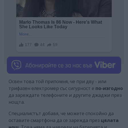
Освен това той припомня, че при дву - или
трифазен електромер със сигурност е
по-изгодно
да зареждате телефоните и другите джаджи през
нощта.
Специалистът добавя, че можете спокойно да
оставите смартфона да се зарежда през
цялата
нощ
. Това няма да навреди на батерията и