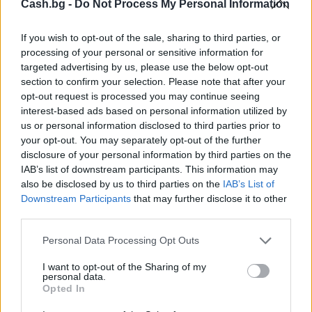
Cash.bg -
Do Not Process My Personal Information
If you wish to opt-out of the sale, sharing to third parties, or
processing of your personal or sensitive information for
targeted advertising by us, please use the below opt-out
Изпълнителният директор на Revolut
section to confirm your selection. Please note that after your
може да стане най-богатият
opt-out request is processed you may continue seeing
европеец
interest-based ads based on personal information utilized by
06.08.2026 / 13:00
us or personal information disclosed to third parties prior to
your opt-out. You may separately opt-out of the further
disclosure of your personal information by third parties on the
IAB’s list of downstream participants. This information may
also be disclosed by us to third parties on the
IAB’s List of
Downstream Participants
that may further disclose it to other
third parties.
Personal Data Processing Opt Outs
I want to opt-out of the Sharing of my
personal data.
Opted In