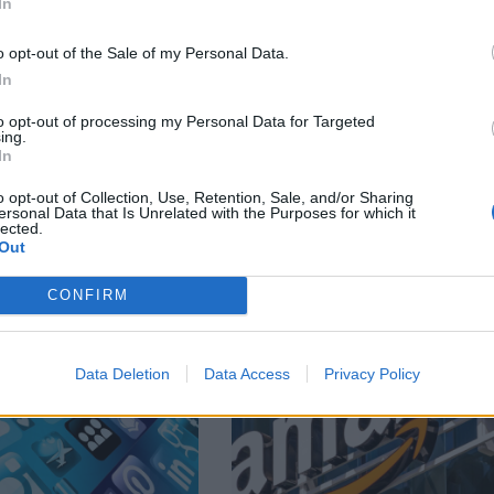
In
facebook
А
ВЪВ
o opt-out of the Sale of my Personal Data.
In
to opt-out of processing my Personal Data for Targeted
ing.
тия в:
In
o opt-out of Collection, Use, Retention, Sale, and/or Sharing
ersonal Data that Is Unrelated with the Purposes for which it
lected.
Out
CONFIRM
Data Deletion
Data Access
Privacy Policy