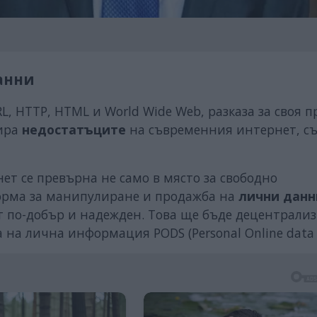
анни
, HTTP, HTML и World Wide Web, разказа за своя п
гира
недостатъците
на съвременния интернет, с
ет се превърна не само в място за свободно
орма за манипулиране и продажба на
лични данн
ет по-добър и надежден. Това ще бъде децентрали
на лична информация PODS (Personal Online data S