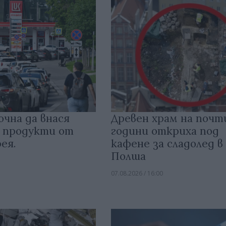
очна да внася
Древен храм на почт
 продукти от
години откриха под
ея.
кафене за сладолед в
Полша
07.08.2026 / 16:00