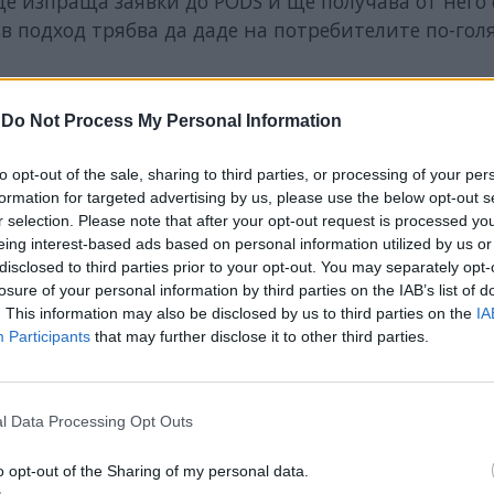
 изпраща заявки до PODS и ще получава от него
в подход трябва да даде на потребителите по-гол
о каква информация, за какъв период от време и н
-
Do Not Process My Personal Information
а на Solid ще работят
защитни
механизми, които 
to opt-out of the sale, sharing to third parties, or processing of your per
formation for targeted advertising by us, please use the below opt-out s
НИ
r selection. Please note that after your opt-out request is processed y
eing interest-based ads based on personal information utilized by us or
disclosed to third parties prior to your opt-out. You may separately opt-
ИЧКИ НОВИНИ »
losure of your personal information by third parties on the IAB’s list of
. This information may also be disclosed by us to third parties on the
IA
Participants
that may further disclose it to other third parties.
М
Последвайте ни във
ВАЙ
l Data Processing Opt Outs
o opt-out of the Sharing of my personal data.