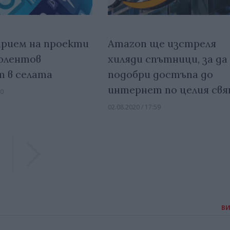
прием на проекти
Amazon ще изстреля
олентов
хиляди спътници, за да
 в селата
подобри достъпа до
интернет по целия св
00
02.08.2020 / 17:59
Previous
Previous
В