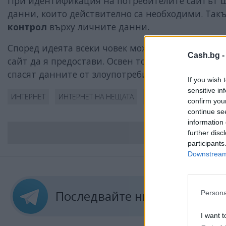
При идентификация на потребителите сайтът ще
данни, които действително са необходими. Такъ
контрол
върху личните данни.
Според идеята всеки човек може да избере точн
Cash.bg 
сайт да я предостави. Освен това на всички нив
спасят данните от злоупотреби.
If you wish 
sensitive in
ИНТЕРНЕТ
ИНТЕРНЕТ НА НЕЩАТА
МРЕЖА
ЛИЧНИ ДАН
confirm you
continue se
information 
ВС
further disc
participants
Downstream 
Последвайте ни в
ТЕЛЕГРА
Persona
I want t