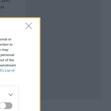
 само
ям
а кой
да
sonal or
ection to
ou may
 personal
out of the
 downstream
B’s List of
БЪР