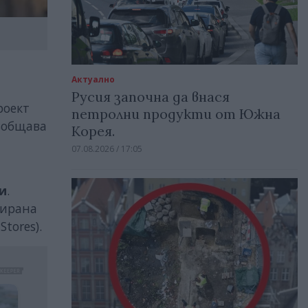
Актуално
Русия започна да внася
роект
петролни продукти от Южна
ъобщава
Корея.
07.08.2026 / 17:05
и
.
зирана
tores).