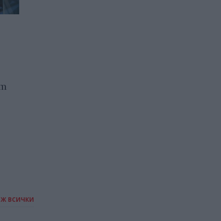
Amazon пуска
алтернатива на Starlink
03.07.2026 / 16:30
ят
ИЖ ВСИЧКИ