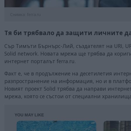
Снимка: ferra.ru
Тя би трябвало да защити личните д
Сър Тимъти Бърнърс-Лий, създателят на URI, URL
Solid network. Новата мрежа ще трябва да кори
интернет порталът ferra.ru.
Факт е, че в продължение на десетилетия интерн
разпространение на информация, но и в платф
Новият проект Solid трябва да направи интерн
мрежа, която се състои от специални хранилища 