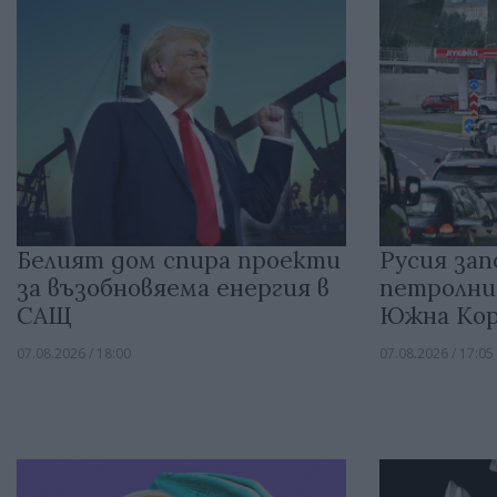
Белият дом спира проекти
Русия зап
за възобновяема енергия в
петролни
САЩ
Южна Кор
07.08.2026 / 18:00
07.08.2026 / 17:05