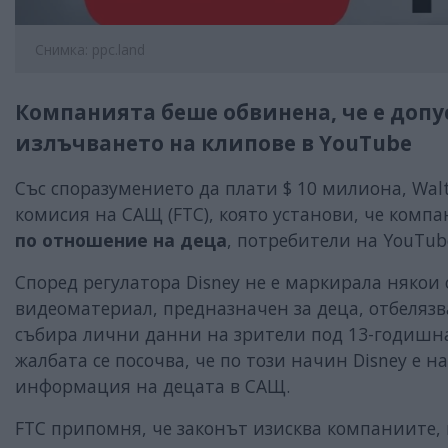
Снимка: ppc.land
Компанията беше обвинена, че е доп
излъчването на клипове в YouTube
Със споразумението да плати $ 10 милиона, Wal
комисия на САЩ (FTC), която установи, че комп
по отношение на деца
, потребители на YouTub
Според регулатора Disney не е маркирала някои
видеоматериал, предназначен за деца, отбелязва
събира лични данни на зрители под 13-годишн
жалбата се посочва, че по този начин Disney е
информация на децата в САЩ.
FTC припомня, че законът изисква компаниите, 