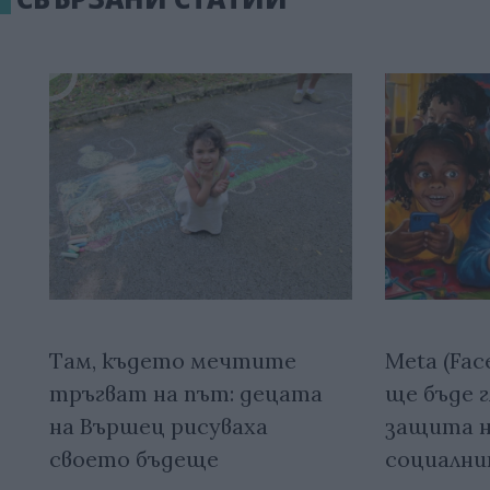
Там, където мечтите
Meta (Fac
тръгват на път: децата
ще бъде г
на Вършец рисуваха
защита н
своето бъдеще
социалн