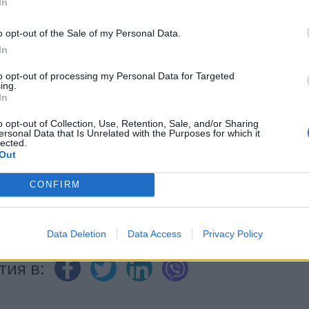
In
o opt-out of the Sale of my Personal Data.
ИЧКИ НОВИНИ »
In
to opt-out of processing my Personal Data for Targeted
ing.
In
М
Последвайте ни във
ВАЙ
o opt-out of Collection, Use, Retention, Sale, and/or Sharing
ersonal Data that Is Unrelated with the Purposes for which it
lected.
Out
facebook
CONFIRM
А
ВЪВ
Data Deletion
Data Access
Privacy Policy
тия в: