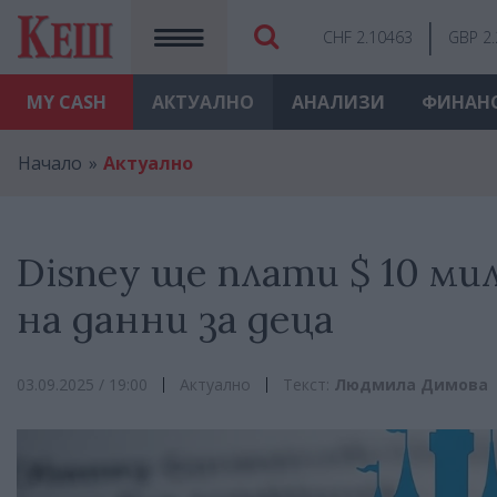
CHF 2.10463
GBP 2
MY
CASH
АКТУАЛНО
АНАЛИЗИ
ФИНАН
Начало
Актуално
Disney ще плати $ 10 ми
на данни за деца
03.09.2025 / 19:00
Актуално
Текст:
Людмила Димова