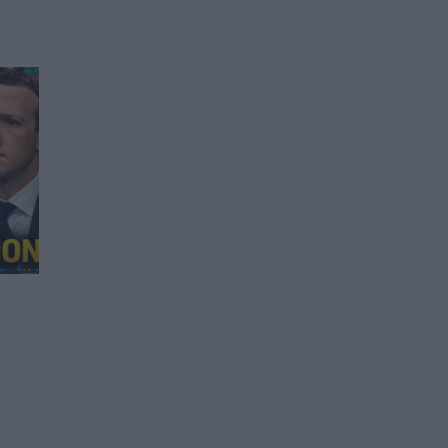
В два индийски щата
забраниха социалните
мрежи за деца
07.03.2026 / 18:00