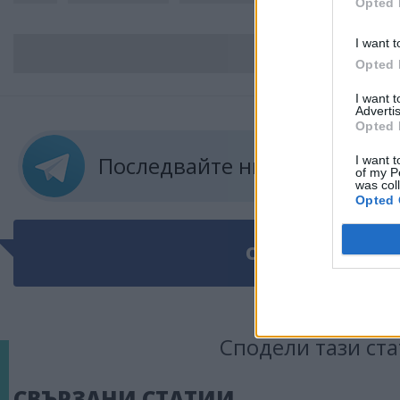
Opted 
I want t
ВС
Opted 
I want 
Advertis
Opted 
Последвайте ни в
ТЕЛЕГРА
I want t
of my P
was col
Opted 
ОЩЕ ПО ТЕМАТ
Сподели тази ста
СВЪРЗАНИ СТАТИИ