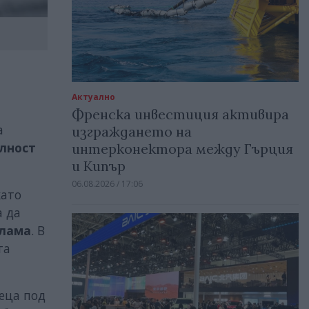
Актуално
Френска инвестиция активира
а
изграждането на
лност
интерконектора между Гърция
и Кипър
06.08.2026 / 17:06
като
а да
клама
. В
та
еца под