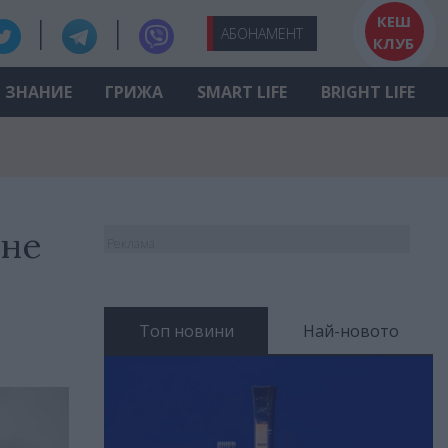
КЕШ
АБО
НАМЕНТ
КЛУБ
ЗНАНИЕ
ГРИЖА
SMART LIFE
BRIGHT LIFE
ане
Реклама
Топ новини
Най-новото