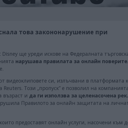
уснала това закононарушение при
t Disney ще уреди искове на Федералната търговск
анията
нарушава правилата за онлайн поверите
e.
 от видеоклиповете си, излъчвани в платформата 
 Reuters. Този „пропуск” е позволил на компаният
а възраст и
да ги използва за целенасочена ре
 нарушила Правилото за онлайн защитата на лична
които предоставят онлайн услуги, насочени към д