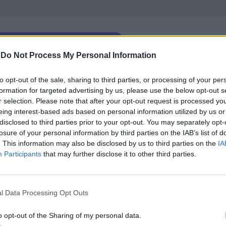
-
Do Not Process My Personal Information
бва да внедри
„програма за класификация на
to opt-out of the sale, sharing to third parties, or processing of your per
нието е правилно маркирано като детско и ще
formation for targeted advertising by us, please use the below opt-out s
r selection. Please note that after your opt-out request is processed y
eing interest-based ads based on personal information utilized by us or
disclosed to third parties prior to your opt-out. You may separately opt-
рми, притежавани и управлявани от Disney, а по-ск
losure of your personal information by third parties on the IAB’s list of
ашето съдържание в платформата на YouTube“,
се к
. This information may also be disclosed by us to third parties on the
IA
Participants
that may further disclose it to other third parties.
цията си Disney
отдавна спазва
високите законов
 продължи да го прави, като инвестира в
l Data Processing Opt Outs
ласт.
o opt-out of the Sharing of my personal data.