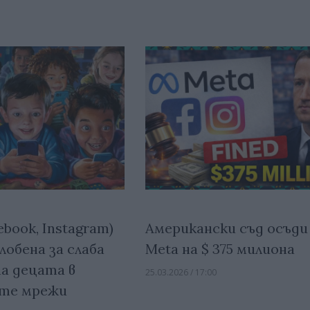
ebook, Instagram)
Американски съд осъди
лобена за слаба
Meta на $ 375 милиона
а децата в
25.03.2026 / 17:00
ите мрежи