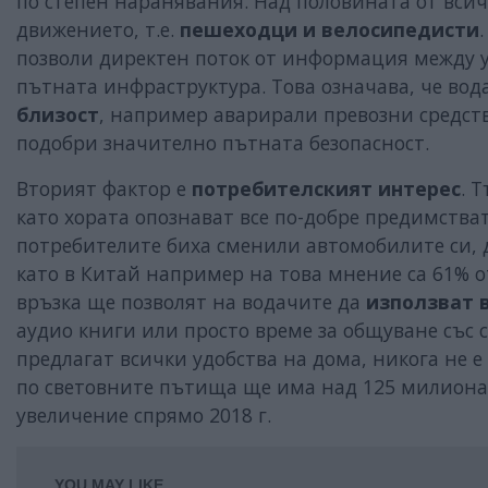
по степен наранявания. Над половината от вси
движението, т.е.
пешеходци и велосипедисти
позволи директен поток от информация между 
пътната инфраструктура. Това означава, че во
близост
, например аварирали превозни средст
подобри значително пътната безопасност.
Вторият фактор е
потребителският интерес
. 
като хората опознават все по-добре предимства
потребителите биха сменили автомобилите си, д
като в Китай например на това мнение са 61% о
връзка ще позволят на водачите да
използват 
аудио книги или просто време за общуване със 
предлагат всички удобства на дома, никога не е
по световните пътища ще има над 125 милиона 
увеличение спрямо 2018 г.