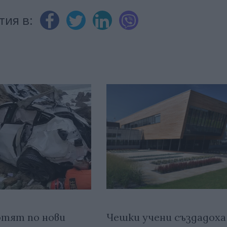
тия в:
Чешки учени създадоха
тят по нови