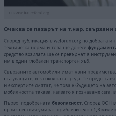
Снимка: futureforall.org
Очаква се пазарът на т.нар. свързани 
Според публикация в weforum.org по-добрата ин
техническа норма и това ще донесе
фундамента
средство возилата ще се превърнат в инструмен
им в един глобален транспортен хъб.
Свързаните автомобили имат явни предимства,
пътуващите, и за околната среда. Те предостав
и експертите смятат, че това е бъдещето на а
мобилността такава, каквато я познаваме сега, в
Първо, подобрената
безопасност
. Според ООН 
произшествия умират приблизително 1,3 милио