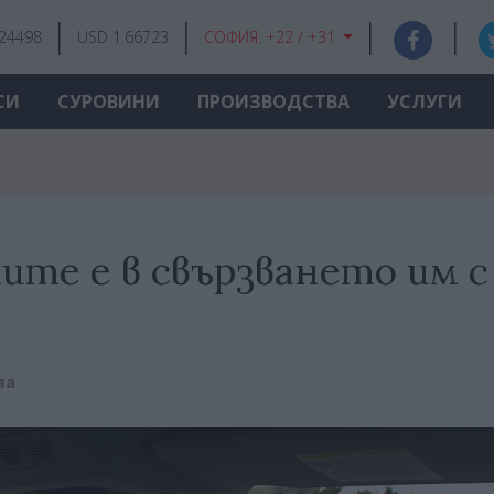
.24498
USD 1.66723
СОФИЯ:
+22 / +31
СИ
СУРОВИНИ
ПРОИЗВОДСТВА
УСЛУГИ
те е в свързването им с
ва