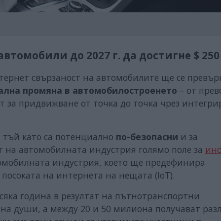
автомобили до 2027 г. да достигне $ 250
тернет свързаност на автомобилите ще се превър
лна промяна в автомобилостроенето
– от прев
т за придвижване от точка до точка чрез интегри
 тъй като са потенциално
по-безопасни
и за
ят на автомобилната индустрия голямо поле за
ин
втомобилната индустрия, което ще предефинира
 посоката на интернета на нещата (IoT).
всяка година в резултат на пътнотранспортни
на души, а между 20 и 50 милиона получават раз