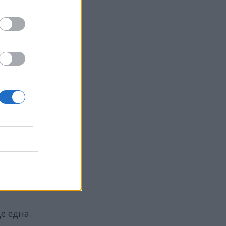
лите
з
емисии
 по
те
, тъй
ания
е и
лайн
ще една