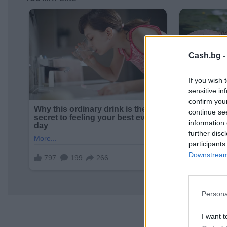
Cash.bg 
If you wish 
sensitive in
confirm you
continue se
information 
further disc
participants
Downstream 
Persona
I want t