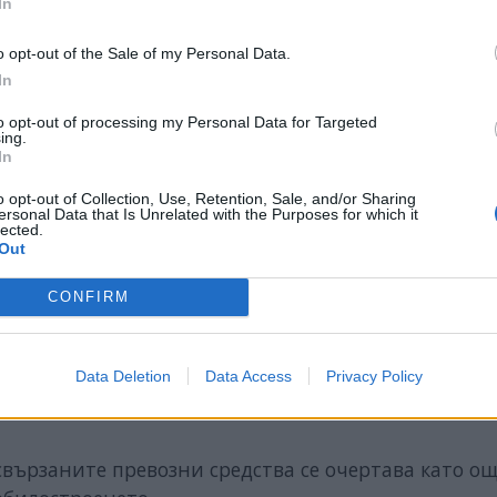
In
o opt-out of the Sale of my Personal Data.
околната среда.
Интернет връзката на автомоби
In
ята в трафика. Комуникацията между превозното
ще се осъществява директно, без преминаване пре
to opt-out of processing my Personal Data for Targeted
ing.
рите за алтернативен път, червен светофар или
In
тта, съответно – икономия на гориво и по-малко 
o opt-out of Collection, Use, Retention, Sale, and/or Sharing
актът, че хибридните и електрическите автомобили
ersonal Data that Is Unrelated with the Purposes for which it
 добрата интернет свързаност ще допринесе за
lected.
Out
CONFIRM
алтернативни приходи за автопроизводители
т не се ограничава с продажбата на така оборудв
и създаването на
постоянни контакти
с клиентит
Data Deletion
Data Access
Privacy Policy
стика, прогнозиране на поддръжката и други он
вързаните превозни средства се очертава като о