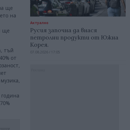
ва ще
ето на
Актуално
Русия започна да внася
и ще
петролни продукти от Южна
Корея.
а, тъй
07.08.2026 / 17:05
40% от
рзаност,
Реклама
нет
 музика,
а година
270%