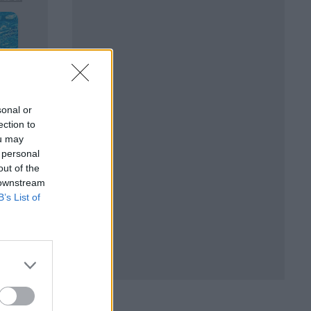
sonal or
ection to
ou may
 personal
out of the
 downstream
B’s List of