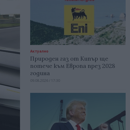
Актуално
Природен газ от Кипър ще
потече към Европа през 2028
година
09.08.2026 / 17:30