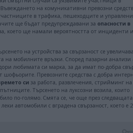
чки смъртни случаи са уязвимите участници в
. Въвеждането на комуникативни превозни средст
участниците в трафика, пешеходците и управлени
дачите ще бъдат предупреждавани за
опасности в
ва, което ще намали вероятността от инциденти 
Търсенето на устройства за свързаност се увеличав
та на мобилните връзки. Според пазарни анализи 
ори любимата си марка, за да имат по-добра свъ
т шофьорите. Превозните средства с добра интер
времето си
за работа, развлечения, стрийминг на
спътниците. Търсенето на луксозни возила, които
 било по-голямо. Смята се, че още през следващат
леки автомобили с вградена свързаност, което е 