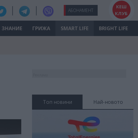
КЕШ
АБО
НАМЕНТ
КЛУБ
ЗНАНИЕ
ГРИЖА
SMART LIFE
BRIGHT LIFE
Реклама
Топ новини
Най-новото