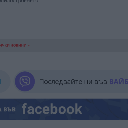
обилостроенето.
ИЧКИ НОВИНИ »
М
Последвайте ни във
ВАЙ
facebook
А
ВЪВ