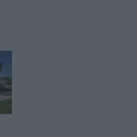
Как Илон Мъск стана