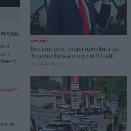
 млрд.
Актуално
не в
Белият дом спира проекти за
озно
възобновяема енергия в САЩ
рането
07.08.2026 / 18:00
овации
лични