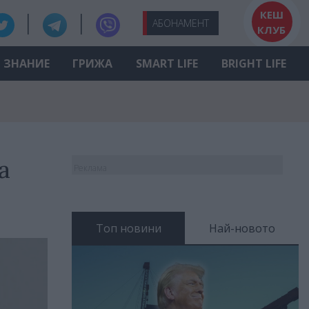
КЕШ
АБО
НАМЕНТ
КЛУБ
ЗНАНИЕ
ГРИЖА
SMART LIFE
BRIGHT LIFE
а
Реклама
Топ новини
Най-новото