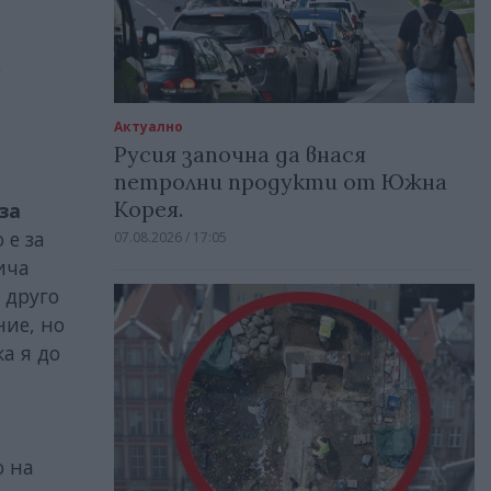
о
Актуално
Русия започна да внася
петролни продукти от Южна
Корея.
за
 е за
07.08.2026 / 17:05
ича
 друго
ние, но
а я до
о на