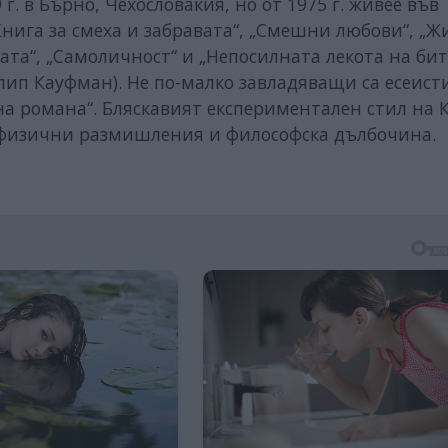
г. в Бърно, Чехословакия, но от 1975 г. живее във
нига за смеха и забравата“, „Смешни любови“, „Ж
егата“, „Самоличност“ и „Непосилната лекота на би
илип Кауфман). Не по-малко завладяващи са есеис
о на романа“. Бляскавият експериментален стил на 
афизични размишления и философска дълбочина.