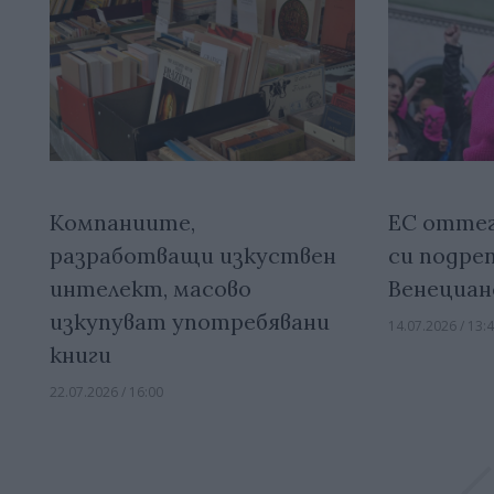
ЕС оттег
Компаниите,
си подреп
разработващи изкуствен
Венециан
интелект, масово
изкупуват употребявани
14.07.2026 / 13:
книги
22.07.2026 / 16:00