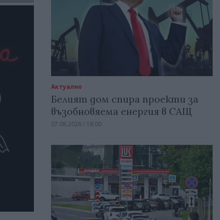
Актуално
Белият дом спира проекти за
възобновяема енергия в САЩ
07.08.2026 / 18:00