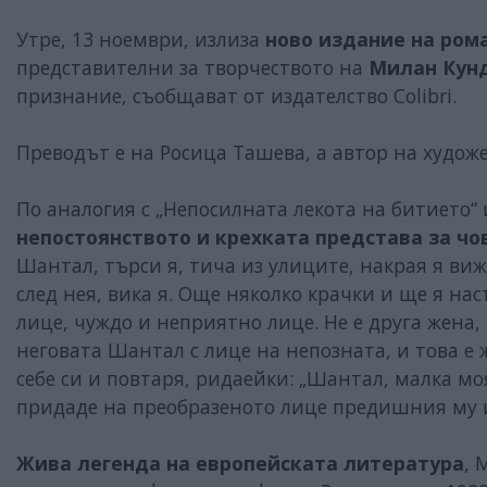
Утре, 13 ноември, излиза
ново издание на ром
представителни за творчеството на
Милан Кун
признание, съобщават от издателство Colibri.
Преводът е на Росица Ташева, а автор на худо
По аналогия с „Непосилната лекота на битието“
непостоянството и крехката представа за ч
Шантал, търси я, тича из улиците, накрая я вижд
след нея, вика я. Още няколко крачки и ще я на
лице, чуждо и неприятно лице. Не е друга жена
неговата Шантал с лице на непозната, и това е 
себе си и повтаря, ридаейки: „Шантал, малка мо
придаде на преобразеното лице предишния му и
Жива легенда на европейската литература
, 