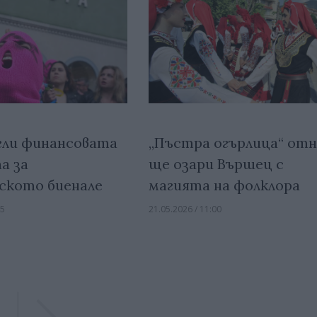
ли финансовата
„Пъстра огърлица“ от
а за
ще озари Вършец с
ското биенале
магията на фолклора
45
21.05.2026 / 11:00
Previous
Previous