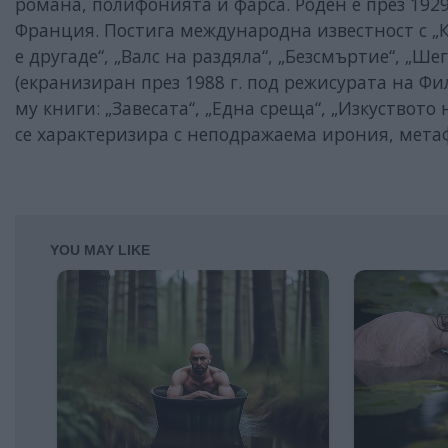
романа, полифонията и фарса. Роден е през 1929 
Франция. Постига международна известност с „К
е другаде“, „Валс на раздяла“, „Безсмъртие“, „Ш
(екранизиран през 1988 г. под режисурата на Ф
му книги: „Завесата“, „Една среща“, „Изкуствот
се характеризира с неподражаема ирония, мет