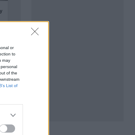
sonal or
ection to
ou may
 personal
out of the
 downstream
B’s List of