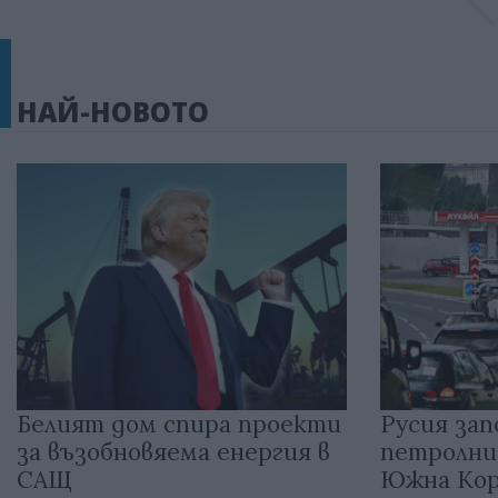
НАЙ-НОВОТО
Белият дом спира проекти
Русия зап
за възобновяема енергия в
петролни
САЩ
Южна Кор