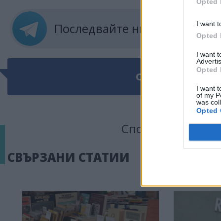
Opted 
I want t
Последвайте ни в
ТЕЛЕГРА
Opted 
I want 
Advertis
Opted 
ОЩЕ ПО ТЕМАТ
I want t
of my P
was col
Opted 
Сподели тази ста
СВЪРЗАНИ СТАТИИ