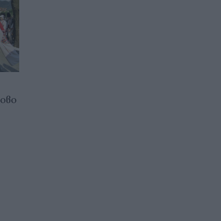
ново
Във Вършец започна XVII-
ият Национален преглед на
ученическите духови
оркестри
09.05.2026 / 18:30