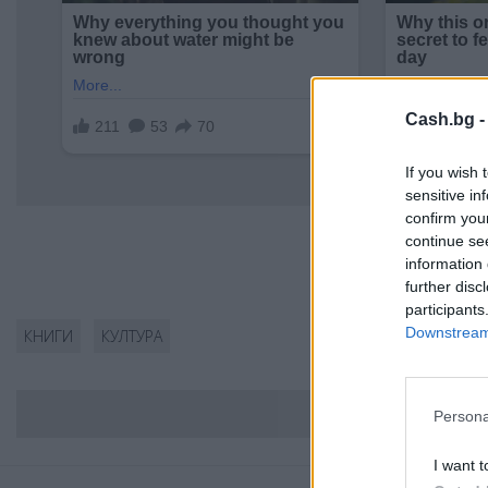
Cash.bg 
If you wish 
sensitive in
confirm you
continue se
information 
further disc
participants
Downstream 
КНИГИ
КУЛТУРА
ВС
Persona
I want t