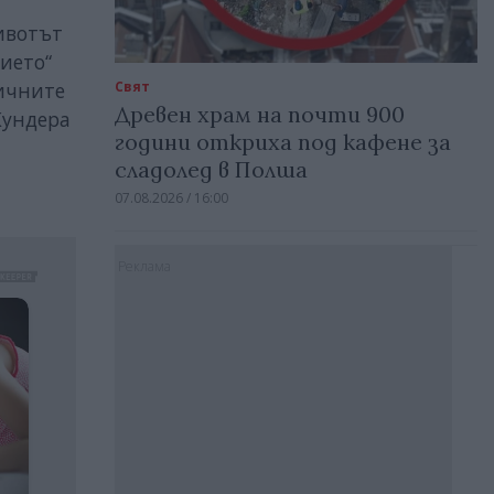
ивотът
тието“
тичните
Свят
Древен храм на почти 900
Кундера
години откриха под кафене за
сладолед в Полша
07.08.2026 / 16:00
Реклама