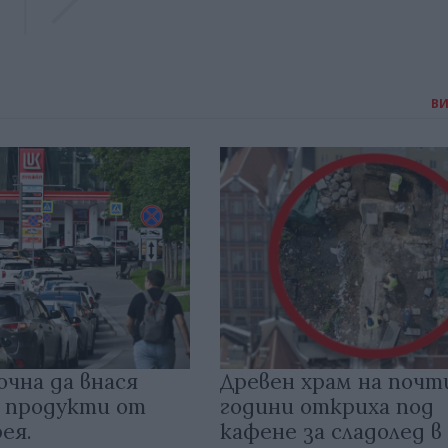
В
очна да внася
Древен храм на почт
 продукти от
години откриха под
ея.
кафене за сладолед в