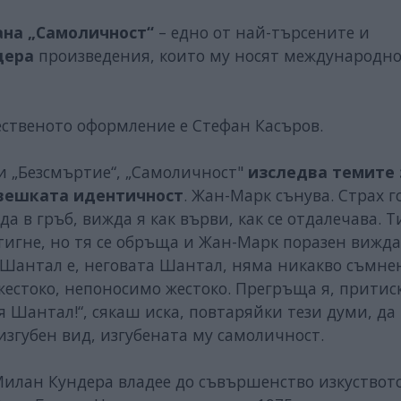
ана „Самоличност“
– едно от най-търсените и
дера
произведения, които му носят международн
жественото оформление е Стефан Касъров.
 и „Безсмъртие“, „Самоличност"
изследва темите 
овешката идентичност
. Жан-Марк сънува. Страх го
а в гръб, вижда я как върви, как се отдалечава. Т
стигне, но тя се обръща и Жан-Марк поразен вижда
, Шантал е, неговата Шантал, няма никакво съмне
жестоко, непоносимо жестоко. Прегръща я, притиск
я Шантал!“, сякаш иска, повтаряйки тези думи, да
згубен вид, изгубената му самоличност.
Милан Кундера владее до съвършенство изкуствот