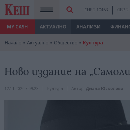
CHF 2.10463
GBP 2
MY
CASH
АКТУАЛНО
АНАЛИЗИ
ФИНАН
Начало
Актуално
Общество
Култура
Ново издание на „Самол
12.11.2020 / 09:28
Култура
Автор:
Диана Юсколова