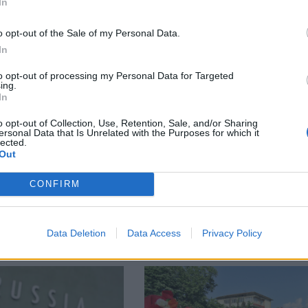
In
o opt-out of the Sale of my Personal Data.
М
Последвайте ни във
ВАЙ
In
to opt-out of processing my Personal Data for Targeted
ing.
facebook
In
А
ВЪВ
o opt-out of Collection, Use, Retention, Sale, and/or Sharing
ersonal Data that Is Unrelated with the Purposes for which it
lected.
Out
тия в:
CONFIRM
Data Deletion
Data Access
Privacy Policy