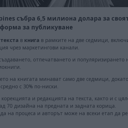
nes събра 6,5 милиона долара за своя
тформа за публикуване
а
текста
в
книга
в рамките на две седмици, включ
ция чрез маркетингови канали.
 създаването, отпечатването и популяризирането 
иокниги.
ето на книгата минават само две седмици, докато
 средно с 30% по-ниски.
 корекцията и редакцията на текста, както и с ця
ад 70 дизайна на предната и задната корица.
да на процеса и авторът може на всеки етап да р