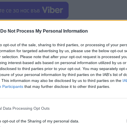
томатично я популяризира, включително поставяне
-
Do Not Process My Personal Information
екста чрез оптимизиране на метаданни и изкустве
нията на целевата аудитория, което прави разликат
to opt-out of the sale, sharing to third parties, or processing of your per
мата предоставя възможност за управление на авт
formation for targeted advertising by us, please use the below opt-out s
r selection. Please note that after your opt-out request is processed y
eing interest-based ads based on personal information utilized by us or
 500 заглавия на английски и планира да издаде о
disclosed to third parties prior to your opt-out. You may separately opt-
losure of your personal information by third parties on the IAB’s list of
. This information may also be disclosed by us to third parties on the
IA
, Европа и Аржентина.
Participants
that may further disclose it to other third parties.
 за разширяване на персонала, доразвиване на
изиране на процесите на производство и
l Data Processing Opt Outs
o opt-out of the Sharing of my personal data.