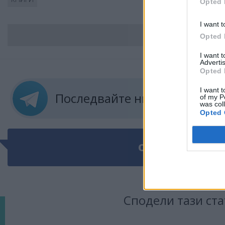
Opted 
I want t
ВС
Opted 
I want 
Advertis
Opted 
I want t
Последвайте ни в
ТЕЛЕГРА
of my P
was col
Opted 
ОЩЕ ПО ТЕМАТ
Сподели тази ста