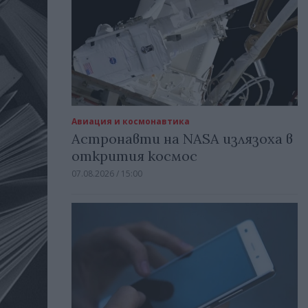
Авиация и космонавтика
Астронавти на NASA излязоха в
открития космос
07.08.2026 / 15:00