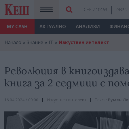
CHF 2.10463
GBP 2
MY
CASH
АКТУАЛНО
АНАЛИЗИ
ФИНАН
Начало
Знание
IT
Изкуствен интелект
Революция в книгоиздав
книга за 2 седмици с п
16.04.2024 / 09:00
Изкуствен интелект
Текст:
Румен Ло