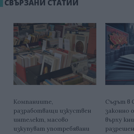
СВЪРЗАНИ СТАТИИ
Компаниите,
Съдът в 
разработващи изкуствен
законно 
интелект, масово
върху кни
изкупуват употребявани
разрешен