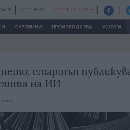
.24498
USD 1.66723
СОФИЯ:
+21 / +30
СИ
СУРОВИНИ
ПРОИЗВОДСТВА
УСЛУГИ
ането: стартъп публикув
омощта на ИИ
занов