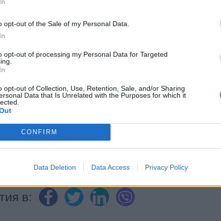
In
o opt-out of the Sale of my Personal Data.
ИЧКИ НОВИНИ »
In
to opt-out of processing my Personal Data for Targeted
ing.
In
o opt-out of Collection, Use, Retention, Sale, and/or Sharing
М
Последвайте ни във
ВАЙ
ersonal Data that Is Unrelated with the Purposes for which it
lected.
Out
CONFIRM
facebook
А
ВЪВ
Data Deletion
Data Access
Privacy Policy
тия в: