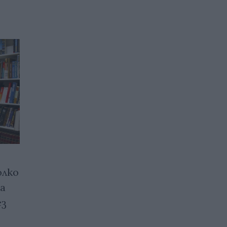
олко
Разследват серия кражби
са
на редки руски книги от
ез
библиотеки в Европа
02.05.2024 / 13:00