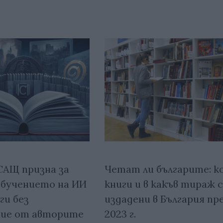
САЩ призна за
Четат ли българите: к
обучението на ИИ
книги и в какъв тираж 
ги без
издадени в България пр
ие от авторите
2023 г.