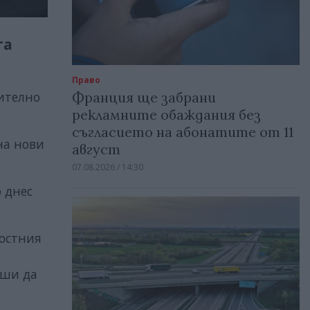
та
Право
Франция ще забрани
ително
рекламните обаждания без
съгласието на абонатите от 11
на нови
август
07.08.2026 / 14:30
 днес
лостния
еши да