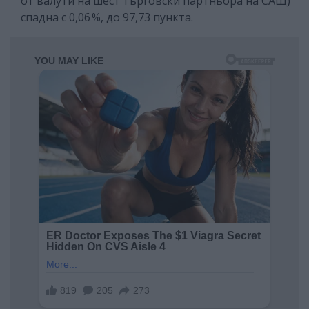
от валути на шест търговски партньора на САЩ)
спадна с 0,06 %, до 97,73 пункта.