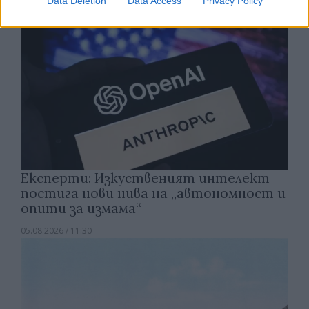
Data Deletion
Data Access
Privacy Policy
Експерти: Изкуственият интелект
постига нови нива на „автономност и
опити за измама“
05.08.2026 / 11:30