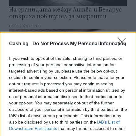
На границата между Литва и Беларус
откриха нов тунел за мигранти
06.08.2026 / 11:00
Cash.bg -
Do Not Process My Personal Information
If you wish to opt-out of the sale, sharing to third parties, or
processing of your personal or sensitive information for
targeted advertising by us, please use the below opt-out
section to confirm your selection. Please note that after your
opt-out request is processed you may continue seeing
interest-based ads based on personal information utilized by
us or personal information disclosed to third parties prior to
your opt-out. You may separately opt-out of the further
disclosure of your personal information by third parties on the
IAB’s list of downstream participants. This information may
САЩ въвеждат визови гаранции до 250
also be disclosed by us to third parties on the
IAB’s List of
хил. долара за определени кандидати
Downstream Participants
that may further disclose it to other
third parties.