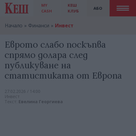
MY
КЕШ
АБО
CASH
КЛУБ
Начало
Финанси
Инвест
Еврото слабо поскъпва
спрямо долара след
публикуване на
статистиката от Европа
27.02.2026 / 14:00
Инвест
Текст:
Евелина Георгиева