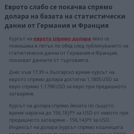
Еврото слабо се покачва спрямо
долара на базата на статистически
данни от Германия и Франция
Курсът на
еврото спрямо долара
леко се
повишава в петък по обяд след публикуването на
статистически данни от Германия и Франция,
показват данните от търговията.
Днес към 11:39 ч. българско време курсът на
еврото спрямо долара достигна
1,1805 USD за
евро спрямо 1,1798 USD за евро при предишното
затваряне.
Курсът на долара спрямо йената по същото
време нарасна до 156,18 JPY за USD от нивото при
предишното затваряне - 156,14 JPY за USD.
Индексът на долара (курсът спрямо кошницата