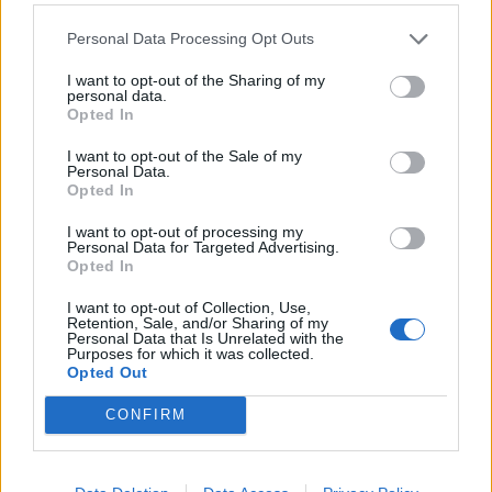
06.08.2026 / 10:00
Personal Data Processing Opt Outs
I want to opt-out of the Sharing of my
personal data.
Opted In
I want to opt-out of the Sale of my
Personal Data.
Opted In
I want to opt-out of processing my
Personal Data for Targeted Advertising.
Opted In
I want to opt-out of Collection, Use,
Retention, Sale, and/or Sharing of my
Personal Data that Is Unrelated with the
Украйна е получила близо 200 млрд.
Purposes for which it was collected.
долара външно финансиране за
Opted Out
последните 4 години
CONFIRM
06.08.2026 / 09:00