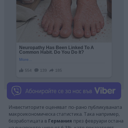
Инвеститорите оценяват по-рано публикуваната
макроикономическа статистика. Така например,
безработицата в
Германия
през февруари остана
на януарското ниво от 6,3 %, като показателят