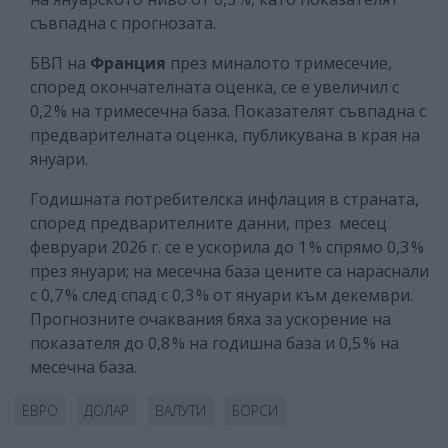
съвпадна с прогнозата.
БВП на
Франция
през миналото тримесечие,
според окончателната оценка, се е увеличил с
0,2 % на тримесечна база. Показателят съвпадна с
предварителната оценка, публикувана в края на
януари.
Годишната потребителска инфлация в страната,
според предварителните данни, през месец
февруари 2026 г. се е ускорила до 1 % спрямо 0,3 %
през януари; на месечна база цените са нараснали
с 0,7 % след спад с 0,3 % от януари към декември.
Прогнозните очаквания бяха за ускорение на
показателя до 0,8 % на годишна база и 0,5 % на
месечна база.
ЕВРО
ДОЛАР
ВАЛУТИ
БОРСИ