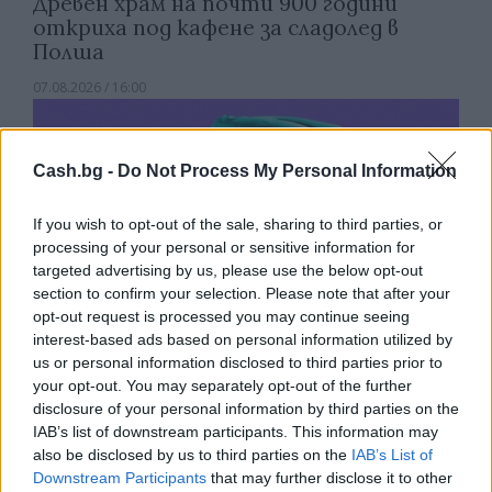
Древен храм на почти 900 години
откриха под кафене за сладолед в
Полша
07.08.2026 / 16:00
Cash.bg -
Do Not Process My Personal Information
If you wish to opt-out of the sale, sharing to third parties, or
processing of your personal or sensitive information for
targeted advertising by us, please use the below opt-out
section to confirm your selection. Please note that after your
opt-out request is processed you may continue seeing
interest-based ads based on personal information utilized by
us or personal information disclosed to third parties prior to
your opt-out. You may separately opt-out of the further
disclosure of your personal information by third parties on the
Изкуствен интелект за първи път
IAB’s list of downstream participants. This information may
създаде нови жизнеспособни вируси
also be disclosed by us to third parties on the
IAB’s List of
Downstream Participants
that may further disclose it to other
07.08.2026 / 15:30