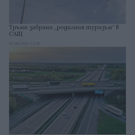
Тръмп забрани „родилния туризъм“ в
САЩ
07.08.2026 / 13:30