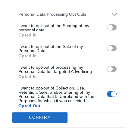
third parties.
Personal Data Processing Opt Outs
I want to opt-out of the Sharing of my
personal data.
Opted In
I want to opt-out of the Sale of my
Personal Data.
Opted In
I want to opt-out of processing my
Personal Data for Targeted Advertising.
Opted In
I want to opt-out of Collection, Use,
Retention, Sale, and/or Sharing of my
Астронавти на NASA излязоха в
Personal Data that Is Unrelated with the
открития космос
Purposes for which it was collected.
Opted Out
07.08.2026 / 15:00
CONFIRM