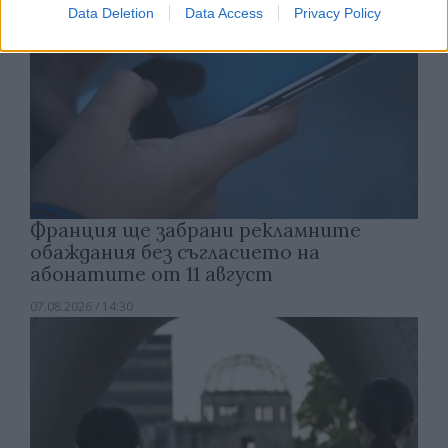
Data Deletion
Data Access
Privacy Policy
Франция ще забрани рекламните
обаждания без съгласието на
абонатите от 11 август
07.08.2026 / 14:30