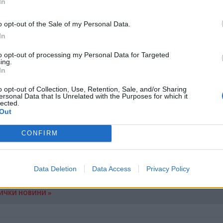
 000 европейски войници; патрулиране на украинс
In
орска оперативна група за защита на корабопла
o opt-out of the Sale of my Personal Data.
In
ов веднага да предостави
ключова подкрепа
-
to opt-out of processing my Personal Data for Targeted
зузнаване и сателитни комуникационни услуги Sta
ing.
In
ително системи Patriot, крилати ракети HIMARS и
o opt-out of Collection, Use, Retention, Sale, and/or Sharing
-дълбоки удари. И най-вероятно украинците ще ги
ersonal Data that Is Unrelated with the Purposes for which it
lected.
 САЩ в НАТО Матю Уитакър, допълвайки често
Out
мп, че администрацията на предшественика му Д
CONFIRM
ва, но не и да напада
.
Data Deletion
Data Access
Privacy Policy
ИЧКИ НОВИНИ »