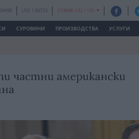
.24498
USD 1.66723
СОФИЯ:
+22 / +33
СИ
СУРОВИНИ
ПРОИЗВОДСТВА
УСЛУГИ
ти частни американски
йна