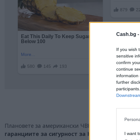
Cash.bg 
If you wish 
sensitive in
confirm you
continue se
information 
further disc
participants
Downstream 
Persona
Плановете за американски ЧВК в Украйна се обс
гаранциите за сигурност за Киев
. Предложени
I want t