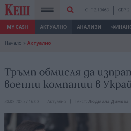
CHF 2.10463
GBP 2
MY
CASH
АКТУАЛНО
АНАЛИЗИ
ФИНАН
Начало
Актуално
Тръмп обмисля да изпра
военни компании в Укра
30.08.2025 / 16:00
Актуално
Текст:
Людмила Димова