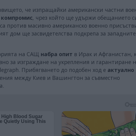
новището, че изпращайки американски частни во
 компромис
, чрез който ще удържи обещанието с
са против масивно американско военно присъств
ият дом ще засвидетелства подкрепа за западните
торията на САЩ
набра опит
в Ирак и Афганистан, 
но за изграждане на укрепления и гарантиране 
legraph. Прибягването до подобен ход е
актуално
мения между Киев и Вашингтон за съвместно
а.