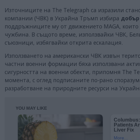
Източниците на The Telegraph са изразили ста
компании (ЧВК) в Украйна Тръмп избира
добър
поддръжниците му от движението MAGA, които 
чужбина. В същото време, използвайки ЧВК, Бел
съюзници, избягвайки открита ескалация.
Използването на американски ЧВК извън тери
частни военни формации бяха използвани актив
сигурността на военни обекти, припомня The Te
момента, с оглед подписаните по-рано споразу
разработване на природните ресурси на Украйн