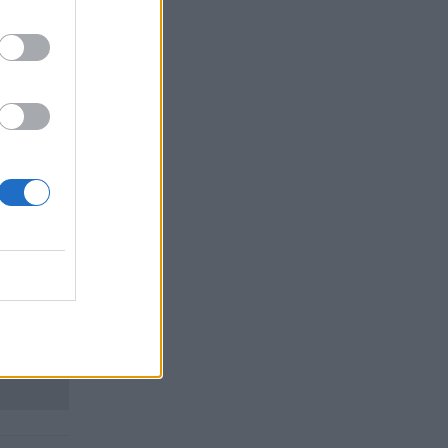
кото
ването,
rlink,
 ERAM,
жо