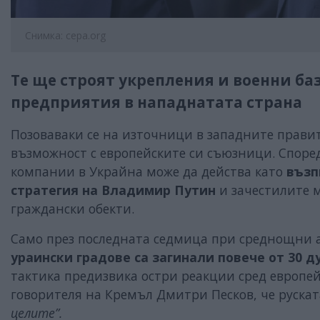
Снимка: cepa.org
Те ще строят укрепления и военни б
предприятия в нападнатата страна
Позоваваки се на източници в западните правит
възможност с европейските си съюзници. Споре
компании в Украйна може да действа като
възп
стратегия на Владимир Путин
и зачестилите 
граждански обекти.
Само през последната седмица при среднощни а
ураински градове са загинали повече от 30 
тактика предизвика остри реакции сред европе
говорителя на Кремъл Дмитри Песков, че руска
целите”.