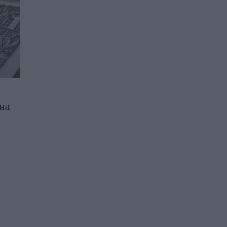
на
Иран опроверга
съобщенията за
споразумение със САЩ
относно Ормузкия проток
02.08.2026 / 18:00