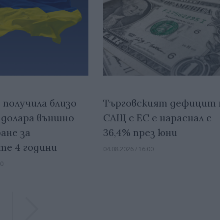
 получила близо
Търговският дефицит 
. долара външно
САЩ с ЕС е нараснал с
ане за
36,4% през юни
те 4 години
04.08.2026 / 16:00
00
Previous
Previous