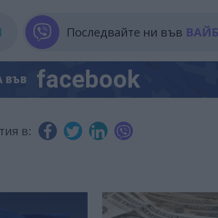
М
Последвайте ни във
ВАЙ
facebook
А
ВЪВ
тия в: