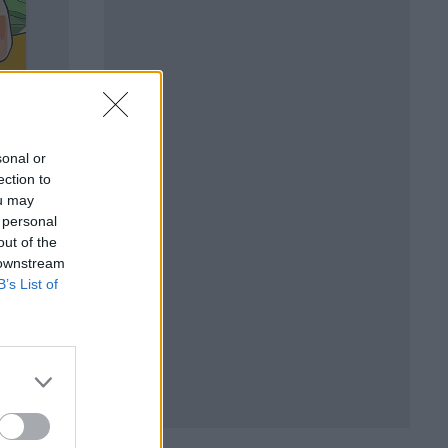
sonal or
ection to
ou may
 personal
out of the
 downstream
B’s List of
на зона