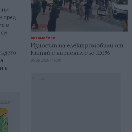
енни
и пред
ие в
 си
Автомобили
Износът на електромобили от
където
Китай е нараснал със 120%
на
06.08.2026 / 16:30
и в
Реклама