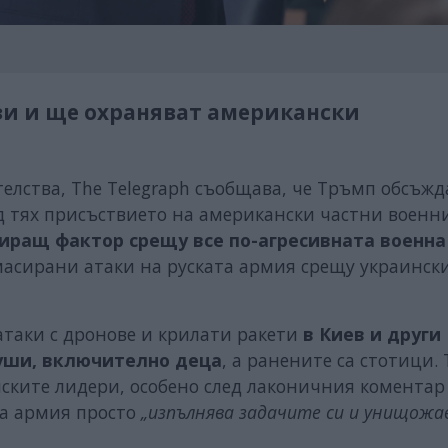
ази и ще охраняват американски
елства, The Telegraph съобщава, че Тръмп обсъжд
д тях присъствието на американски частни военн
иращ фактор
срещу все по-агресивната военна
масирани атаки на руската армия срещу украинск
таки с дронове и крилати ракети
в Киев и други
души, включително деца
, а ранените са стотици. 
йските лидери, особено след лаконичния коментар
та армия просто
„изпълнява задачите си и унищожа