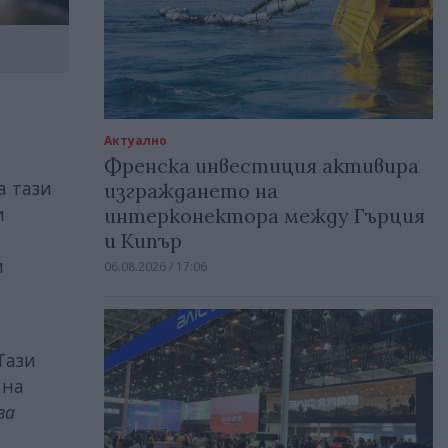
Актуално
Френска инвестиция активира
а тази
изграждането на
и
интерконектора между Гърция
и Кипър
и
06.08.2026 / 17:06
Тази
 на
ва