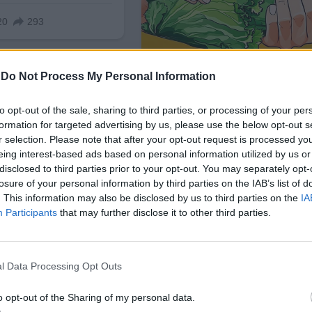
-
Do Not Process My Personal Information
to opt-out of the sale, sharing to third parties, or processing of your per
formation for targeted advertising by us, please use the below opt-out s
r selection. Please note that after your opt-out request is processed y
eing interest-based ads based on personal information utilized by us or
disclosed to third parties prior to your opt-out. You may separately opt-
losure of your personal information by third parties on the IAB’s list of
. This information may also be disclosed by us to third parties on the
IA
Participants
that may further disclose it to other third parties.
l Data Processing Opt Outs
ъждат и като част от по-широка дискусия относно
ята включват създаване на 40-километрова буфер
o opt-out of the Sharing of my personal data.