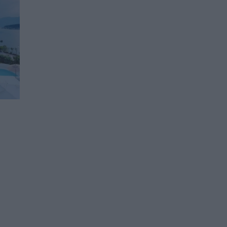
й
Иран опроверга
съобщенията за
споразумение със САЩ
относно Ормузкия проток
02.08.2026 / 18:00