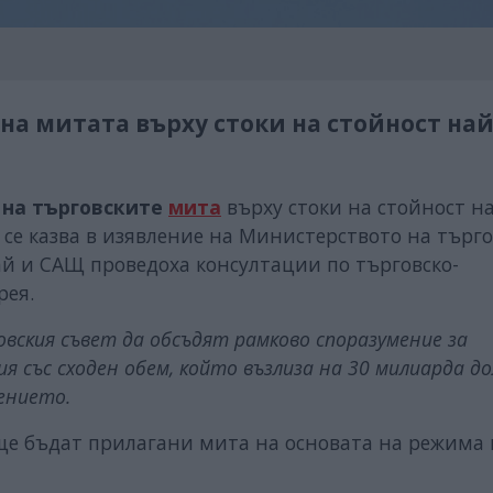
а митата върху стоки на стойност най
 на търговските
мита
върху стоки на стойност н
, се казва в изявление на Министерството на търг
й и САЩ проведоха консултации по търговско-
рея.
овския съвет да обсъдят рамково споразумение за
я със сходен обем, който възлиза на 30 милиарда д
лението.
с ще бъдат прилагани мита на основата на режима 