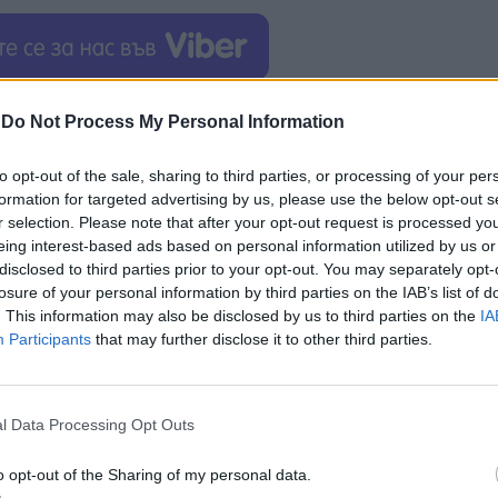
а не само ще помогне за стабилизирането и
-
Do Not Process My Personal Information
жду Китай и САЩ, но и ще послужи като полезен п
чняват от Министерството на търговията.
to opt-out of the sale, sharing to third parties, or processing of your per
formation for targeted advertising by us, please use the below opt-out s
икономическите делегации на двете страни ще по
r selection. Please note that after your opt-out request is processed y
и и ще пристъпят към тяхното възможно най-бърз
eing interest-based ads based on personal information utilized by us or
disclosed to third parties prior to your opt-out. You may separately opt-
losure of your personal information by third parties on the IAB’s list of
. This information may also be disclosed by us to third parties on the
IA
ай от 13 до 15 май в рамките на първата си дър
Participants
that may further disclose it to other third parties.
в китайската столица проведе преговори със Си Д
l Data Processing Opt Outs
o opt-out of the Sharing of my personal data.
ИЧКИ НОВИНИ »