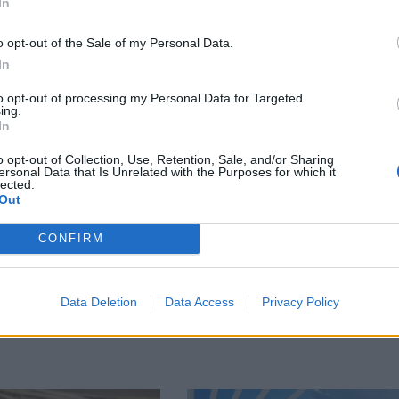
In
o opt-out of the Sale of my Personal Data.
In
М
Последвайте ни във
ВАЙ
to opt-out of processing my Personal Data for Targeted
ing.
In
o opt-out of Collection, Use, Retention, Sale, and/or Sharing
facebook
ersonal Data that Is Unrelated with the Purposes for which it
А
ВЪВ
lected.
Out
CONFIRM
тия в:
Data Deletion
Data Access
Privacy Policy