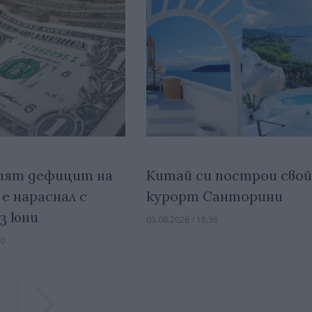
ият дефицит на
Китай си построи сво
е нараснал с
курорт Санторини
ез юни
03.08.2026 / 18:36
00
Previous
Previous