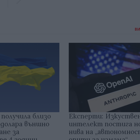
В
 получила близо
Експерти: Изкустве
 долара външно
интелект постига н
ане за
нива на „автономнос
те 4 години
опити за измама“