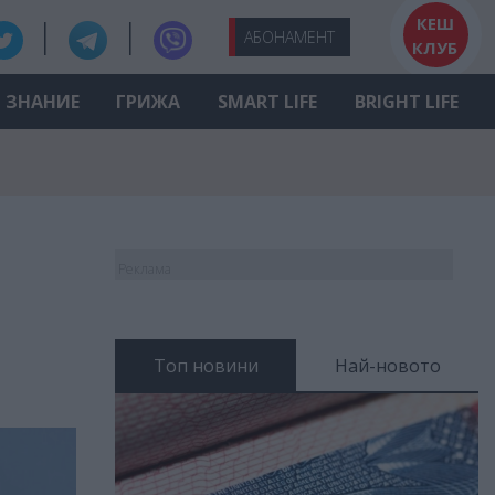
КЕШ
АБО
НАМЕНТ
КЛУБ
ЗНАНИЕ
ГРИЖА
SMART LIFE
BRIGHT LIFE
Реклама
Топ новини
Най-новото