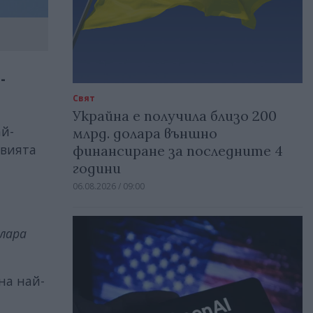
-
Свят
Украйна е получила близо 200
ай-
млрд. долара външно
овията
финансиране за последните 4
години
06.08.2026 / 09:00
олара
на най-