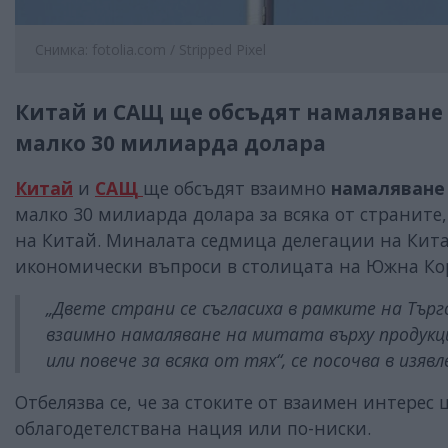
Снимка: fotolia.com / Stripped Pixel
Китай и САЩ ще обсъдят намаляване н
малко 30 милиарда долара
Китай
и
САЩ
ще обсъдят взаимно
намаляване
малко 30 милиарда долара за всяка от страните
на Китай. Миналата седмица делегации на Кита
икономически въпроси в столицата на Южна Ко
„Двете страни се съгласиха в рамките на Търг
взаимно намаляване на митата върху продукци
или повече за всяка от тях“, се посочва в изяв
Отбелязва се, че за стоките от взаимен интере
облагодетелствана нация или по-ниски.