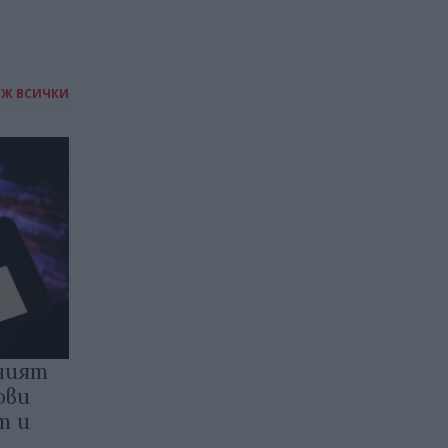
ИЖ ВСИЧКИ
ният
ови
т и