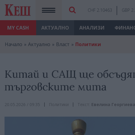
CHF 2.10463
GBP 2
MY
CASH
АКТУАЛНО
АНАЛИЗИ
ФИНАН
Начало
Актуално
Власт
Политики
Китай и САЩ ще обсъдя
търговските мита
20.05.2026 / 09:35
Политики
Текст:
Евелина Георгиев