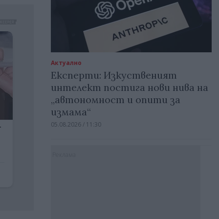
Актуално
Експерти: Изкуственият
интелект постига нови нива на
„автономност и опити за
измама“
05.08.2026 / 11:30
Реклама