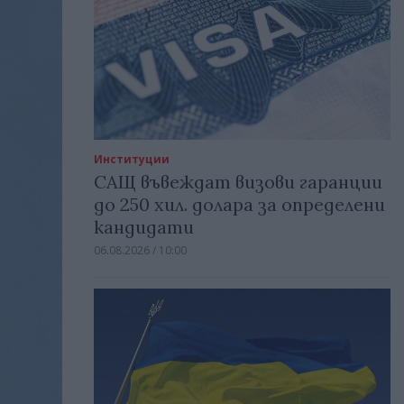
Институции
САЩ въвеждат визови гаранции
до 250 хил. долара за определени
кандидати
06.08.2026 / 10:00