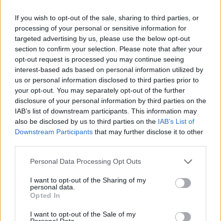
If you wish to opt-out of the sale, sharing to third parties, or
Ню Йорк стана 14-ият щат на САЩ, в
processing of your personal or sensitive information for
който е разрешена евтаназията
targeted advertising by us, please use the below opt-out
section to confirm your selection. Please note that after your
06.08.2026 / 16:00
opt-out request is processed you may continue seeing
interest-based ads based on personal information utilized by
us or personal information disclosed to third parties prior to
your opt-out. You may separately opt-out of the further
disclosure of your personal information by third parties on the
IAB’s list of downstream participants. This information may
also be disclosed by us to third parties on the
IAB’s List of
Downstream Participants
that may further disclose it to other
third parties.
Personal Data Processing Opt Outs
I want to opt-out of the Sharing of my
personal data.
Opted In
Спадането на Дунав принуди Румъния
I want to opt-out of the Sale of my
да възобнови работата на въглищна
Personal Data.