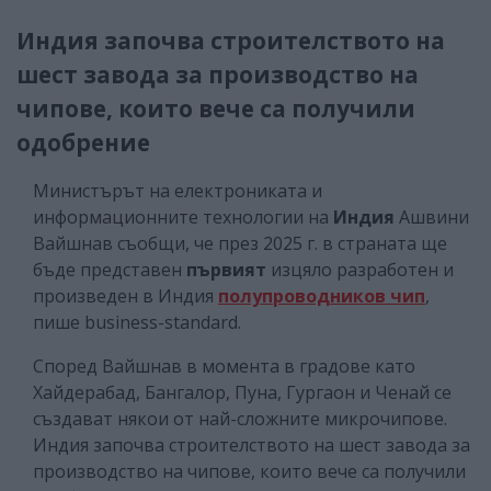
Индия започва строителството на
шест завода за производство на
чипове, които вече са получили
одобрение
Министърът на електрониката и
информационните технологии на
Индия
Ашвини
Вайшнав съобщи, че през 2025 г. в страната ще
бъде представен
първият
изцяло разработен и
произведен в Индия
полупроводников чип
,
пише business-standard.
Според Вайшнав в момента в градове като
Хайдерабад, Бангалор, Пуна, Гургаон и Ченай се
създават някои от най-сложните микрочипове.
Индия започва строителството на шест завода за
производство на чипове, които вече са получили