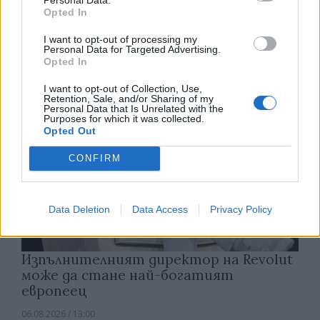
електроцентрала
Opted In
06.08.2026 / 15:30
I want to opt-out of processing my
Personal Data for Targeted Advertising.
Opted In
I want to opt-out of Collection, Use,
Retention, Sale, and/or Sharing of my
Personal Data that Is Unrelated with the
Purposes for which it was collected.
Opted Out
CONFIRM
Data Deletion
Data Access
Privacy Policy
Изпълнителният директор на Revolut
може да стане най-богатият
европеец
06.08.2026 / 13:00