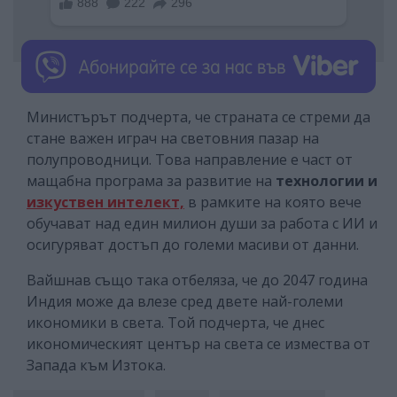
Министърът подчерта, че страната се стреми да
стане важен играч на световния пазар на
полупроводници. Това направление е част от
мащабна програма за развитие на
технологии и
изкуствен интелект,
в рамките на която вече
обучават над един милион души за работа с ИИ и
осигуряват достъп до големи масиви от данни.
Вайшнав също така отбеляза, че до 2047 година
Индия може да влезе сред двете най-големи
икономики в света. Той подчерта, че днес
икономическият център на света се измества от
Запада към Изтока.