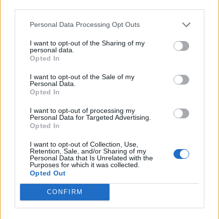
07.08.2026 / 15:30
third parties.
Personal Data Processing Opt Outs
I want to opt-out of the Sharing of my
personal data.
Opted In
I want to opt-out of the Sale of my
Personal Data.
Opted In
I want to opt-out of processing my
Personal Data for Targeted Advertising.
Opted In
I want to opt-out of Collection, Use,
Retention, Sale, and/or Sharing of my
Астронавти на NASA излязоха в
Personal Data that Is Unrelated with the
открития космос
Purposes for which it was collected.
Opted Out
07.08.2026 / 15:00
CONFIRM