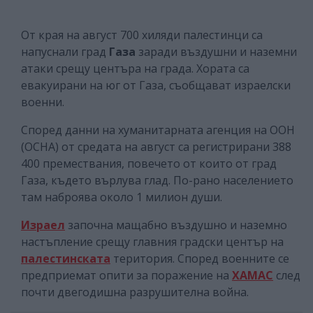
От края на август 700 хиляди палестинци са
напуснали град
Газа
заради въздушни и наземни
атаки срещу центъра на града. Хората са
евакуирани на юг от Газа, съобщават израелски
военни.
Според данни на хуманитарната агенция на ООН
(OCHA) от средата на август са регистрирани 388
400 премествания, повечето от които от град
Газа, където върлува глад. По-рано населението
там наброява около 1 милион души.
Израел
започна мащабно въздушно и наземно
настъпление срещу главния градски център на
палестинската
територия. Според военните се
предприемат опити за поражение на
ХАМАС
след
почти двегодишна разрушителна война.