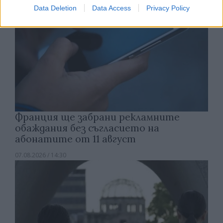
Data Deletion
Data Access
Privacy Policy
Франция ще забрани рекламните
обаждания без съгласието на
абонатите от 11 август
07.08.2026 / 14:30