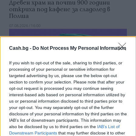
Древен храм на почти 900 години
откриха под кафене за сладолед в
Полша
07.08.2026 / 16:00
Cash.bg -
Do Not Process My Personal Information
If you wish to opt-out of the sale, sharing to third parties, or
processing of your personal or sensitive information for
targeted advertising by us, please use the below opt-out
section to confirm your selection. Please note that after your
opt-out request is processed you may continue seeing
interest-based ads based on personal information utilized by
us or personal information disclosed to third parties prior to
your opt-out. You may separately opt-out of the further
disclosure of your personal information by third parties on the
Изкуствен интелект за първи път
IAB’s list of downstream participants. This information may
създаде нови жизнеспособни вируси
also be disclosed by us to third parties on the
IAB’s List of
Downstream Participants
that may further disclose it to other