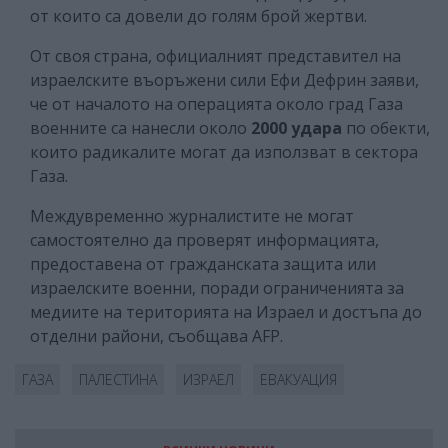
от които са довели до голям брой жертви.
От своя страна, официалният представител на
израелските въоръжени сили Ефи Дефрин заяви,
че от началото на операцията около град Газа
военните са нанесли около
2000 удара
по обекти,
които радикалите могат да използват в сектора
Газа.
Междувременно журналистите не могат
самостоятелно да проверят информацията,
предоставена от гражданската защита или
израелските военни, поради ограниченията за
медиите на територията на Израел и достъпа до
отделни райони, съобщава AFP.
ГАЗА
ПАЛЕСТИНА
ИЗРАЕЛ
ЕВАКУАЦИЯ