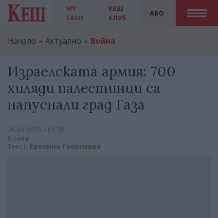
MY
КЕШ
АБО
CASH
КЛУБ
Начало
Актуално
Война
Израелската армия: 700
хиляди палестинци са
напуснали град Газа
26.09.2025 / 09:30
Война
Текст:
Евелина Георгиева