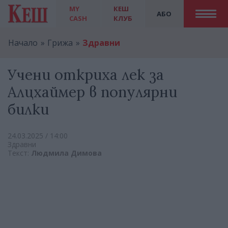
MY
КЕШ
АБО
CASH
КЛУБ
Начало
Грижа
Здравни
Учени откриха лек за
Алцхаймер в популярни
билки
24.03.2025 / 14:00
Здравни
Текст:
Людмила Димова