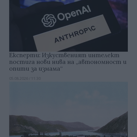
Експерти: Изкуственият интелект
постига нови нива на „автономност и
опити за измама“
05.08.2026 / 11:30