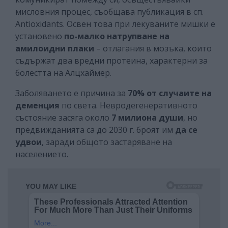
мисловния процес, съобщава публикация в сп.
Antioxidants. Освен това при лекуваните мишки е
установено
по-малко натрупване на
амилоидни плаки
– отлагания в мозъка, които
съдържат два вредни протеина, характерни за
болестта на Алцхаймер.
Заболяването е причина за
70% от случаите на
деменция
по света. Невродегенеративното
състояние засяга около
7 милиона души
, но
предвижданията са до 2030 г. броят им
да се
удвои
, заради общото застаряване на
населението.