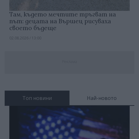
Там, където мечтите тръгват на
път: децата на Вършец рисуваха
своето бъдеще
02.08.2026 / 13:00
Реклама
Топ новини
Най-новото