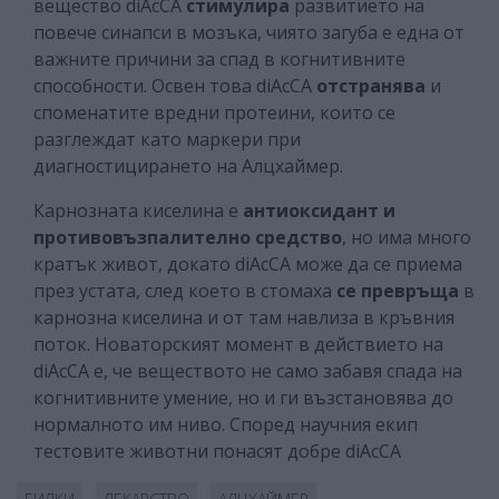
вещество diAcCA
стимулира
развитието на
повече синапси в мозъка, чиято загуба е една от
важните причини за спад в когнитивните
способности. Освен това diAcCA
отстранява
и
споменатите вредни протеини, които се
разглеждат като маркери при
диагностицирането на Алцхаймер.
Карнозната киселина е
антиоксидант и
противовъзпалително средство
, но има много
кратък живот, докато diAcCA може да се приема
през устата, след което в стомаха
се превръща
в
карнозна киселина и от там навлиза в кръвния
поток. Новаторският момент в действието на
diAcCA е, че веществото не само забавя спада на
когнитивните умение, но и ги възстановява до
нормалното им ниво. Според научния екип
тестовите животни понасят добре diAcCA