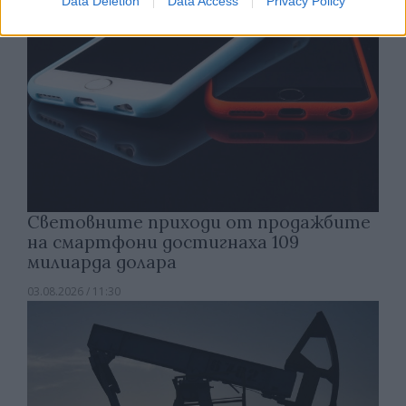
Data Deletion
Data Access
Privacy Policy
Световните приходи от продажбите
на смартфони достигнаха 109
милиарда долара
03.08.2026 / 11:30