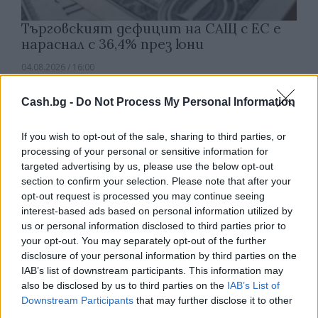
Търговският дефицит на САЩ с ЕС е
нараснал с 36,4% през юни
04.08.2026 / 16:00
Cash.bg -
Do Not Process My Personal Information
If you wish to opt-out of the sale, sharing to third parties, or
processing of your personal or sensitive information for
targeted advertising by us, please use the below opt-out
section to confirm your selection. Please note that after your
opt-out request is processed you may continue seeing
interest-based ads based on personal information utilized by
us or personal information disclosed to third parties prior to
your opt-out. You may separately opt-out of the further
disclosure of your personal information by third parties on the
IAB’s list of downstream participants. This information may
also be disclosed by us to third parties on the
IAB’s List of
Китай си построи свой курорт
Downstream Participants
that may further disclose it to other
Санторини
third parties.