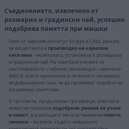
Съединението, извлечено от
розмарин и градински чай, успешно
подобрява паметта при мишки
Екип от научния институт Scripps в САЩ, разкри,
че веществото е
производно на карнозна
киселина
- молекулата, установена в розмарина
и градинския чай. На тази база учените са
синтезирали по-стабилно производно, наречено
diAcCA, което приложили в лечението на мишки,
модифицирани така, че да проявяват подобни на
Алцхаймер симптоми.
В тестовете, продължили три месеца, опитните
животни показали
подобрени умения за учене
и памет
, а в мозъците им са установени
повече
синапси
– възлите, където невроните
комуникират помежду си, осъществявайки