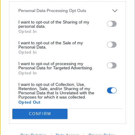
03.08.2026 / 18:36
Personal Data Processing Opt Outs
I want to opt-out of the Sharing of my
personal data.
Opted In
I want to opt-out of the Sale of my
Personal Data.
Opted In
I want to opt-out of processing my
Personal Data for Targeted Advertising.
Opted In
I want to opt-out of Collection, Use,
Retention, Sale, and/or Sharing of my
Personal Data that Is Unrelated with the
Purposes for which it was collected.
Хакери удариха бизнес-база данни в
Opted Out
Лихтенщайн
CONFIRM
03.08.2026 / 14:30