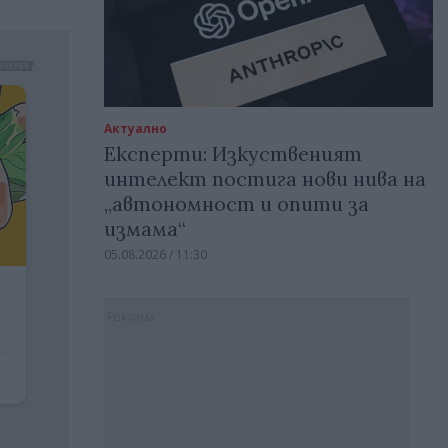
Актуално
Експерти: Изкуственият
интелект постига нови нива на
„автономност и опити за
измама“
05.08.2026 / 11:30
Реклама