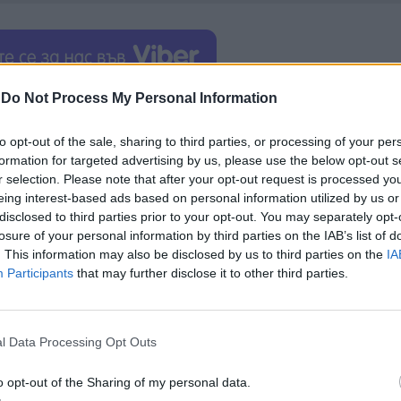
-
Do Not Process My Personal Information
а система за плащане, което, по мнението на
за развиващия се пазар на цифровите технологии в
to opt-out of the sale, sharing to third parties, or processing of your per
formation for targeted advertising by us, please use the below opt-out s
r selection. Please note that after your opt-out request is processed y
нието на съда. Прессекретарят на Google отбеляза
eing interest-based ads based on personal information utilized by us or
а конкуренция на индонезийския пазар на прилож
disclosed to third parties prior to your opt-out. You may separately opt-
losure of your personal information by third parties on the IAB’s list of
закони.
. This information may also be disclosed by us to third parties on the
IA
Participants
that may further disclose it to other third parties.
l Data Processing Opt Outs
ИЧКИ НОВИНИ »
o opt-out of the Sharing of my personal data.