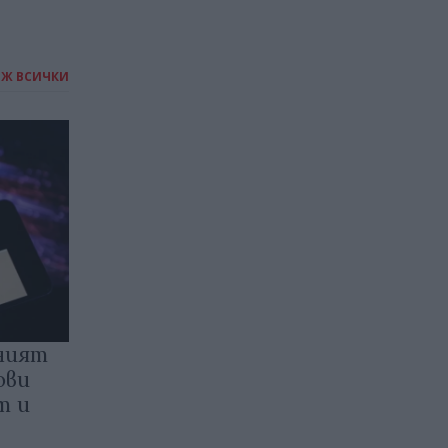
ИЖ ВСИЧКИ
ният
ови
т и