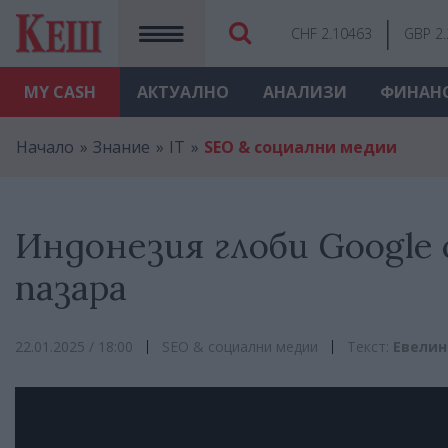
CHF 2.10463
GBP 2
MY
CASH
АКТУАЛНО
АНАЛИЗИ
ФИНАН
Начало
Знание
IT
SEO & социални медии
Индонезия глоби Google с
пазара
22.01.2025 / 18:00
SEO & социални медии
Текст:
Евелин