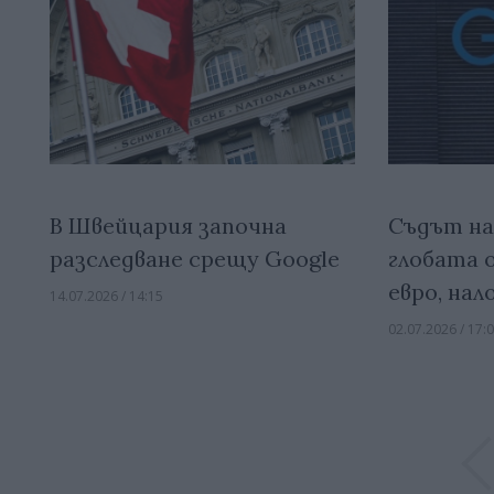
В Швейцария започна
Съдът на
разследване срещу Google
глобата о
евро, нал
14.07.2026 / 14:15
02.07.2026 / 17: