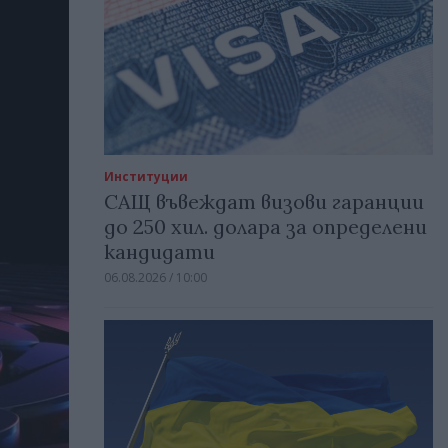
Институции
САЩ въвеждат визови гаранции
до 250 хил. долара за определени
кандидати
06.08.2026 / 10:00