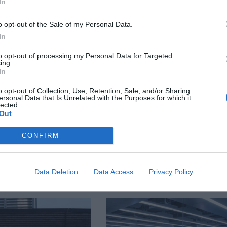
In
o opt-out of the Sale of my Personal Data.
М
Последвайте ни във
ВАЙ
In
to opt-out of processing my Personal Data for Targeted
ing.
facebook
In
А
ВЪВ
o opt-out of Collection, Use, Retention, Sale, and/or Sharing
ersonal Data that Is Unrelated with the Purposes for which it
lected.
Out
тия в:
CONFIRM
Data Deletion
Data Access
Privacy Policy