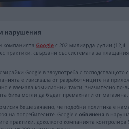
и нарушения
би компанията
Google
с 202 милиарда рупии (12,4
ес практики, свързани със системата за плащания
дозирайки Google в злоупотреба с господстващото 
мпанията е изисквала от разработчиците на прило
менно е вземала комисионни такси, значително по-в
ята биха могли да бъдат премахнати от магазина.
омисия беше заявено, че подобни политика е нам
оя на потребителите. Google е
обвинена
в наруш
ите практики, доколкото компанията контролира 