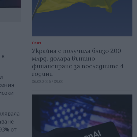
Свят
Украйна е получила близо 200
 в
млрд. долара външно
финансиране за последните 4
години
си
06.08.2026 / 09:00
жения
исоки
алявала
аване
93% от