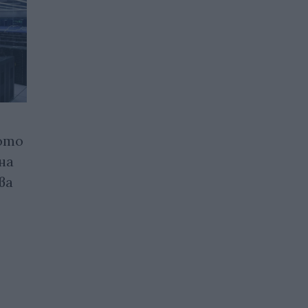
ото
Google неочаквано се
на
отказа от жалбата срещу
ва
Microsoft в Европейския
съюз
30.11.2025 / 15:30