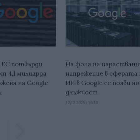
 ЕС потвърди
На фона на нарастващ
т 4,1 милиарда
напрежение в сферата 
ожена на Google
ИИ в Google се появи но
длъжност
00
12.12.2025 / 16:30
Previous
Previous