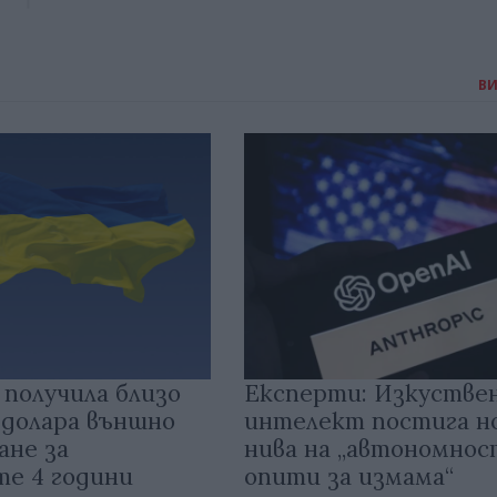
В
 получила близо
Експерти: Изкустве
 долара външно
интелект постига н
ане за
нива на „автономнос
те 4 години
опити за измама“