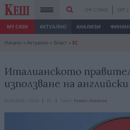
CHF 2.10463
GBP 2
MY
CASH
АКТУАЛНО
АНАЛИЗИ
ФИНАН
Начало
Актуално
Власт
ЕС
Италианското правителс
използване на английски
05.04.2023 / 10:22
ЕС
Текст:
Румен Лозанов