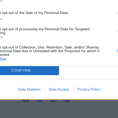
In
ИЧКИ НОВИНИ »
o opt-out of the Sale of my Personal Data.
In
to opt-out of processing my Personal Data for Targeted
ing.
In
М
Последвайте ни във
ВАЙ
o opt-out of Collection, Use, Retention, Sale, and/or Sharing
ersonal Data that Is Unrelated with the Purposes for which it
lected.
Out
facebook
А
ВЪВ
CONFIRM
Data Deletion
Data Access
Privacy Policy
тия в: