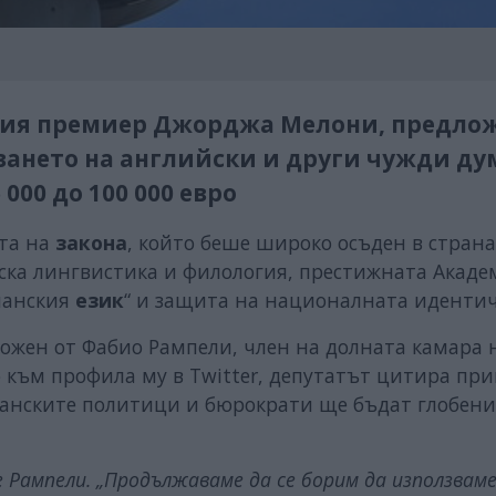
ския премиер Джорджа Мелони, предло
ването на английски и други чужди ду
00 до 100 000 евро
та на
закона
, който беше широко осъден в стран
ска лингвистика и филология, престижната Акаде
лианския
език
“ и защита на националната идентич
ложен от Фабио Рампели, член на долната камара 
 към профила му в Twitter, депутатът цитира при
ианските политици и бюрократи ще бъдат глобени
е Рампели. „Продължаваме да се борим да използвам