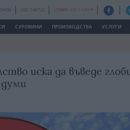
.24498
USD 1.66723
СОФИЯ:
+21 / +30
СИ
СУРОВИНИ
ПРОИЗВОДСТВА
УСЛУГИ
тво иска да въведе глоби
 думи