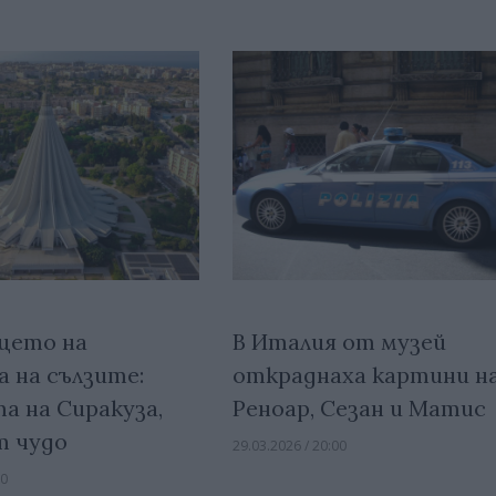
щето на
В Италия от музей
 на сълзите:
откраднаха картини н
а на Сиракуза,
Реноар, Сезан и Матис
т чудо
29.03.2026 / 20:00
00