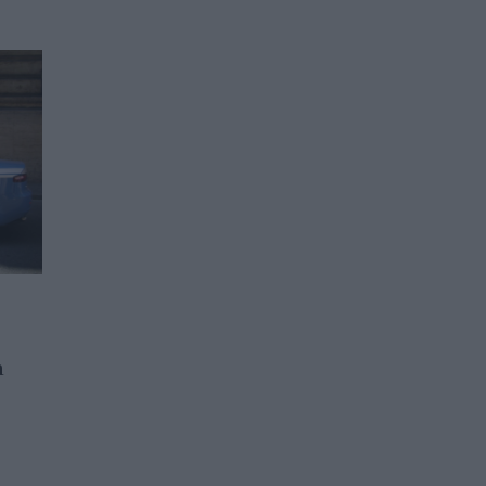
Италия ще възстановява
а
ядрената си енергетика
след почти 40 години
забрана
16.03.2026 / 12:00