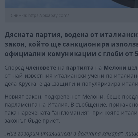
Снимка: https://pixabay.com/
Дясната партия, водена от италиан
закон, който ще санкционира използ
официални комуникации с глоби от 5 0
Според
членовете
на
партията
на
Мелони
цел
от най-известния италиански учени по италиан
дела Круска, е да „защити и популяризира ита
Новият закон, подкрепен от Мелони, беше пред
парламента на Италия. В съобщение, прикачено
така наречената "англомания", при която итал
законът бъде приет.
„Ние говорим италиански в долната камара“, пиш