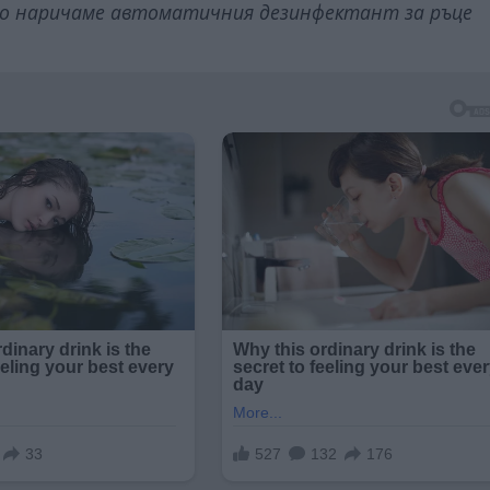
ащо наричаме автоматичния дезинфектант за ръце