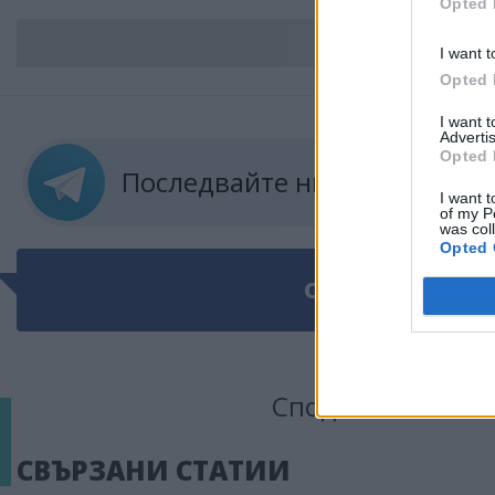
Opted 
ВС
I want t
Opted 
I want 
Advertis
Opted 
Последвайте ни в
ТЕЛЕГРА
I want t
of my P
was col
Opted 
ОЩЕ ПО ТЕМАТ
Сподели тази ста
СВЪРЗАНИ СТАТИИ