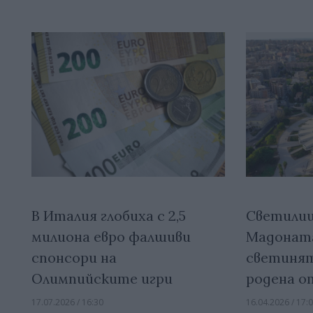
В Италия глобиха с 2,5
Светили
милиона евро фалшиви
Мадоната
спонсори на
светинят
Олимпийските игри
родена о
17.07.2026 / 16:30
16.04.2026 / 17: