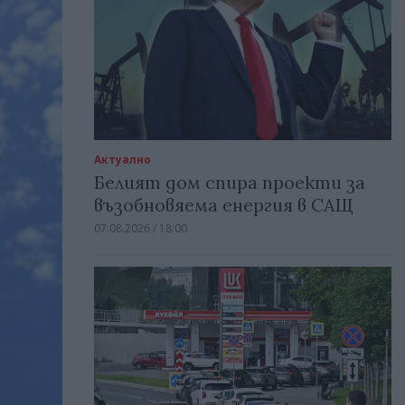
Актуално
Белият дом спира проекти за
възобновяема енергия в САЩ
07.08.2026 / 18:00