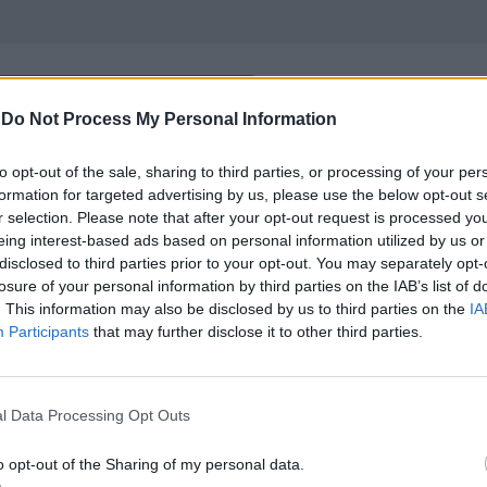
-
Do Not Process My Personal Information
р“, правителството на Мелони иска да принуди
to opt-out of the sale, sharing to third parties, or processing of your per
formation for targeted advertising by us, please use the below opt-out s
италианска „dispensatore di liquido igienizzante p
r selection. Please note that after your opt-out request is processed y
eing interest-based ads based on personal information utilized by us or
disclosed to third parties prior to your opt-out. You may separately opt-
европейски езици, пое много английски термини 
losure of your personal information by third parties on the IAB’s list of
 бяха термини, обозначаващи „нови“ неща, които 
. This information may also be disclosed by us to third parties on the
IA
ютър, социални мрежи, дистанционна работа).
Participants
that may further disclose it to other third parties.
бита версия на термини, които на италиански мог
l Data Processing Opt Outs
o opt-out of the Sharing of my personal data.