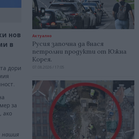
жи нов
Актуално
Русия започна да внася
ми в
петролни продукти от Южна
Корея.
ата дори
07.08.2026 / 17:05
мия
ност.
на
мер за
, ако
е нашия