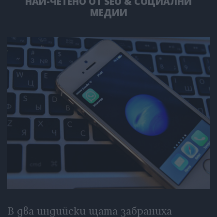
НАЙ-ЧЕТЕНО ОТ SEO & СОЦИАЛНИ
МЕДИИ
В два индийски щата забраниха