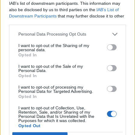
Спадането на Дунав принуди Румъния
IAB’s list of downstream participants. This information may
да възобнови работата на въглищна
also be disclosed by us to third parties on the
IAB’s List of
електроцентрала
Downstream Participants
that may further disclose it to other
third parties.
06.08.2026 / 15:30
Personal Data Processing Opt Outs
I want to opt-out of the Sharing of my
personal data.
Opted In
I want to opt-out of the Sale of my
Personal Data.
Opted In
I want to opt-out of processing my
Personal Data for Targeted Advertising.
Opted In
I want to opt-out of Collection, Use,
Retention, Sale, and/or Sharing of my
Personal Data that Is Unrelated with the
Изпълнителният директор на Revolut
Purposes for which it was collected.
може да стане най-богатият
Opted Out
европеец