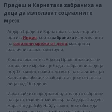
Прадеш и Карнатака забраниха на
деца да използват социалните
мреж
Андхра Прадеш и Карнатака станаха първите
щати в
Индия
, които
забраниха
използването
на
социални мрежи от деца
, макар и за
различни възрастови групи.
Докато властите в Андхра Прадеш заявиха, че
социалните мрежи ще бъдат забранени за деца
под 13 години, правителството на съседния щат
Карнатака обяви, че забраната ще се отнася за
лица под 16 години.
Изказвайки се пред законодателното събрание
на щата, главният министър на Андхра Прадеш
Нара Чандрабабу Найду заяви, че се обсъжда
разширяване на тази забрана и за деца на