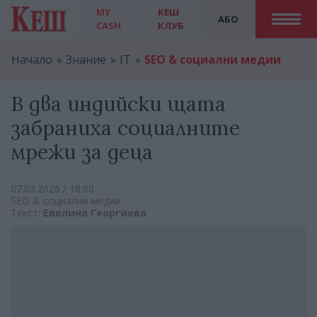
MY
КЕШ
АБО
CASH
КЛУБ
Начало
Знание
IT
SEO & социални медии
В два индийски щата
забраниха социалните
мрежи за деца
07.03.2026 / 18:00
SEO & социални медии
Текст:
Евелина Георгиева