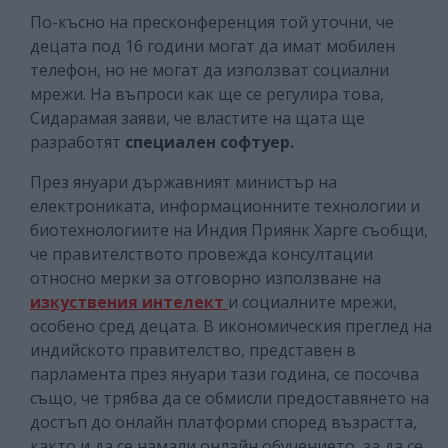
По-късно на пресконференция той уточни, че
децата под 16 години могат да имат мобилен
телефон, но не могат да използват социални
мрежи. На въпроси как ще се регулира това,
Сидарамая заяви, че властите на щата ще
разработят
специален софтуер.
През януари държавният министър на
електрониката, информационните технологии и
биотехнологиите на Индия Приянк Харге съобщи,
че правителството провежда консултации
относно мерки за отговорно използване на
изкуствения интелект
и социалните мрежи,
особено сред децата. В икономическия преглед на
индийското правителство, представен в
парламента през януари тази година, се посочва
също, че трябва да се обмисли предоставянето на
достъп до онлайн платформи според възрастта,
както и да се намали онлайн обучението, за да се