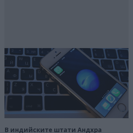
В индийските штати Андхра