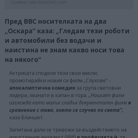
Снимка: cate-blanchett.com
Пред ВВС носителката на два
„Оскара” каза: „Гледам тези роботи
и автомобили без водачи и
наистина не знам какво носи това
на някого“
Актрисата сподели тези свои мисли,
промотирайки новия си филм „Слухове” -
апокалиптична комедия
за група световни
лидери, хванати в капан в гора.
„Нашият филм
изглежда като малък сладък документален филм
в
сравнение
с това, което се случва по света“,
каза Бланшет.
Запитана дали се тревожи за въздействието на
изкуствения интелект (ИИ)
в професията ѝ
, тя