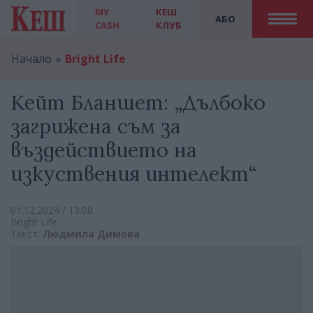
MY
КЕШ
АБО
CASH
КЛУБ
Начало
Bright Life
Кейт Бланшет: „Дълбоко
загрижена съм за
въздействието на
изкуствения интелект“
01.12.2024 / 13:00
Bright Life
Текст:
Людмила Димова