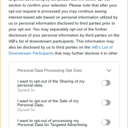
section to confirm your selection. Please note that after your
opt-out request is processed you may continue seeing
Износът на електромобили от Китай
interest-based ads based on personal information utilized by
е нараснал със 120%
us or personal information disclosed to third parties prior to
your opt-out. You may separately opt-out of the further
06.08.2026 / 16:30
disclosure of your personal information by third parties on the
IAB’s list of downstream participants. This information may
also be disclosed by us to third parties on the
IAB’s List of
Downstream Participants
that may further disclose it to other
third parties.
Personal Data Processing Opt Outs
I want to opt-out of the Sharing of my
personal data.
Opted In
I want to opt-out of the Sale of my
Personal Data.
Opted In
Ню Йорк стана 14-ият щат на САЩ, в
I want to opt-out of processing my
Personal Data for Targeted Advertising.
който е разрешена евтаназията