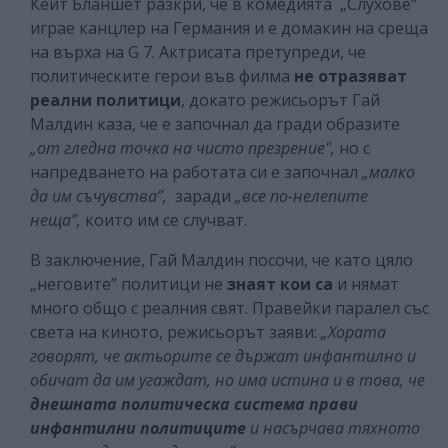
Кейт Бланшет разкри, че в комедията „Слухове“
играе канцлер на Германия и е домакин на среща
на върха на G 7. Актрисата претупреди, че
политическите герои във филма
не отразяват
реални политици
, докато режисьорът Гай
Малдин каза, че е започнал да гради образите
„от гледна точка на чисто презрение",
но с
напредването на работата си е започнал
„малко
да им съчувства”,
заради
„все по-нелепите
неща”,
които им се случват.
В заключение, Гай Малдин посочи, че като цяло
„неговите” политици не
знаят кои са
и нямат
много общо с реалния свят. Правейки паралел със
света на киното, режисьорът заяви:
„Хората
говорят, че актьорите се държат инфантилно и
обичат да им угаждат, но има истина и в това, че
днешната политическа система прави
инфантилни политиците
и насърчава тяхното