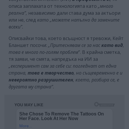
описа заплахата от технологията като
„много
реална”,
независимо дали става дума за актьори
или не, след
като „можете напълно да замените
всеки”.
Описвайки това, което всъщност я тревожи, Кейт
Бланшет посочи:
„Притеснявам се за нас
като вид
,
това е много по-голям проблем
”. В крайна сметка,
тя заяви, че смята, напредъка на ИИ за
„експеримент сам за себе си: погледнат от една
страна,
това е творчество
, но същевременно е и
невероятно разрушителен
, което, разбира се, е
другата му страна“.