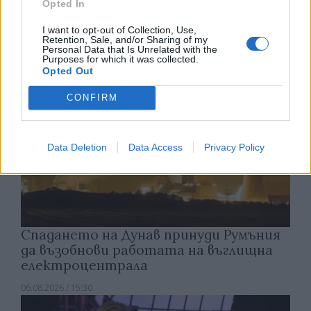
Opted In
06.08.2026 / 16:00
I want to opt-out of Collection, Use,
Retention, Sale, and/or Sharing of my
Personal Data that Is Unrelated with the
Purposes for which it was collected.
Opted Out
CONFIRM
Data Deletion
Data Access
Privacy Policy
Спадането на Дунав принуди Румъния
да възобнови работата на въглищна
електроцентрала
06.08.2026 / 15:30