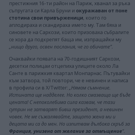
престижния 16-ти район на Париж, хванал за ръка
съпругата си Карла Бруни и
окуражаван от поне
стотина свои привърженици
, които го
аплодираха и скандираха името му. Там бяха и
синовете на Саркози, които призоваха събралите
се хора да подкрепят баща им, изпращайки му
„нищо друго, освен послания, че го обичате”.
Очаквайки появата на 70-годишният Саркози,
десетки полицаи отцепиха улиците около Ла
Санте в парижкия квартал Монпарнас. Пътувайки
към затвора, той повтори, че е невинен и написа
в профила си в Х/Twitter:
„Нямам съмнение.
Истината ще надделее. Но колко смазваща ще бъде
цената! С непоколебима сила казвам, че тази
сутрин не затварят бивш президент, а невинен
човек. Не ме съжалявайте, защото жена ми и
децата ми са до мен. Но изпитвам дълбока скръб за
Франция, унизена от желание за отмъщение
“.