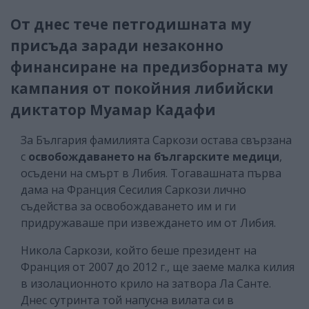
От днес тече петгодишната му
присъда заради незаконно
финансиране на предизборната му
кампания от покойния либийски
диктатор Муамар Кадафи
За България фамилията Саркози остава свързана
с
освобождаването на българските медици
,
осъдени на смърт в Либия. Тогавашната първа
дама на Франция Сесилия Саркози лично
съдейства за освобождаването им и ги
придружаваше при извеждането им от Либия.
Никола Саркози, който беше президент на
Франция от 2007 до 2012 г., ще заеме малка килия
в изолационното крило на затвора Ла Санте.
Днес сутринта той напусна вилата си в