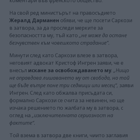
коментари във френското общество.
На свой ред министърът на правосъдието
Жералд Дарманен
обяви, че ще посети Саркози
в затвора, за да проследи мерките за
безопасността му, тъй като
„не може да остане
безчувствен към човешкото страдание”.
Минути след като Саркози влезе в затвора,
неговият адвокат Кристоф Ингрен заяви, че е
внесъл
искане за освобождаването му
.
„Нищо
не оправдава лишаването му от свобода, но той
ще бъде вътре поне три седмици или месец“,
заяви
Ингрен. След като обжалва присъдата си,
формално Саркози се счита за невинен, но ще
изчака решението по жалбата му в затвора, с
оглед на
„изключителната сериозност на
фактите“.
Той взема в затвора две книги, чиито заглавия