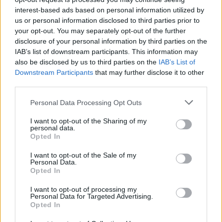
09.08.2026 / 18:00
interest-based ads based on personal information utilized by
us or personal information disclosed to third parties prior to
your opt-out. You may separately opt-out of the further
disclosure of your personal information by third parties on the
IAB’s list of downstream participants. This information may
also be disclosed by us to third parties on the
IAB’s List of
Downstream Participants
that may further disclose it to other
third parties.
Personal Data Processing Opt Outs
I want to opt-out of the Sharing of my
personal data.
Opted In
I want to opt-out of the Sale of my
Природен газ от Кипър ще потече към
Personal Data.
Европа през 2028 година
Opted In
09.08.2026 / 17:30
I want to opt-out of processing my
Personal Data for Targeted Advertising.
Opted In