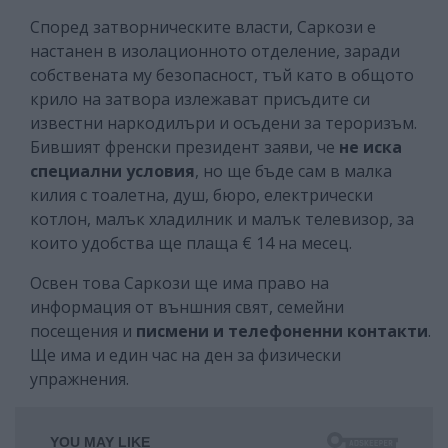
Според затворническите власти, Саркози е
настанен в изолационното отделение, заради
собствената му безопасност, тъй като в общото
крило на затвора излежават присъдите си
известни наркодилъри и осъдени за тероризъм.
Бившият френски президент заяви, че
не иска
специални условия
, но ще бъде сам в малка
килия с тоалетна, душ, бюро, електрически
котлон, малък хладилник и малък телевизор, за
които удобства ще плаща € 14 на месец.
Освен това Саркози ще има право на
информация от външния свят, семейни
посещения и
писмени и телефоненни контакти
.
Ще има и един час на ден за физически
упражнения.