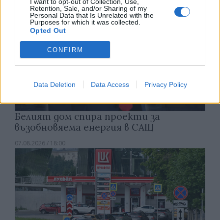
I want to opt-out of Collection, Use,
Retention, Sale, and/or Sharing of my
Personal Data that Is Unrelated with the
Purposes for which it was collected.
Opted Out
CONFIRM
Data Deletion
Data Access
Privacy Policy
Белият дом спира проекти за
възобновяема енергия в САЩ
07.08.2026 / 18:00