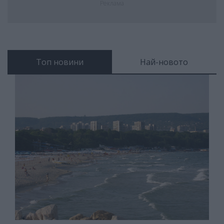
Реклама
Топ новини
Най-новото