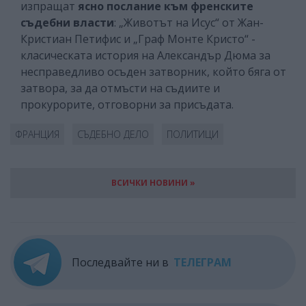
изпращат
ясно послание към френските
съдебни власти
: „Животът на Исус“ от Жан-
Кристиан Петифис и „Граф Монте Кристо“ -
класическата история на Александър Дюма за
несправедливо осъден затворник, който бяга от
затвора, за да отмъсти на съдиите и
прокурорите, отговорни за присъдата.
ФРАНЦИЯ
СЪДЕБНО ДЕЛО
ПОЛИТИЦИ
ВСИЧКИ НОВИНИ »
Последвайте ни в
ТЕЛЕГРАМ