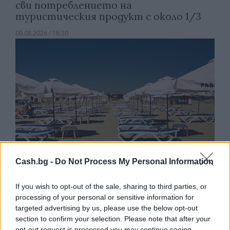
сви потреблението на
туристическия продукт с около 1/3
09.08.2026 / 18:30
Cash.bg -
Do Not Process My Personal Information
If you wish to opt-out of the sale, sharing to third parties, or
Потребителят има право сам да
processing of your personal or sensitive information for
избере кои плажни принадлежности да
targeted advertising by us, please use the below opt-out
наеме
section to confirm your selection. Please note that after your
opt-out request is processed you may continue seeing