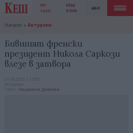
MY
КЕШ
АБО
CASH
КЛУБ
Начало
Актуално
Бившият френски
президент Никола Саркози
влезе в затвора
21.10.2025 / 17:00
Актуално
Текст:
Людмила Димова