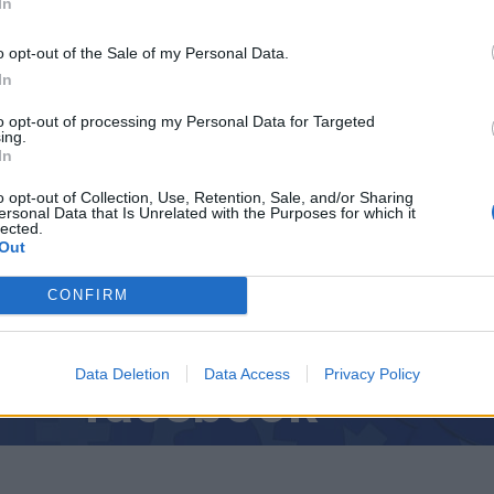
хата на апартейда, когато СССР обучаваше бойците
In
o opt-out of the Sale of my Personal Data.
In
to opt-out of processing my Personal Data for Targeted
ing.
In
ИЧКИ НОВИНИ »
o opt-out of Collection, Use, Retention, Sale, and/or Sharing
ersonal Data that Is Unrelated with the Purposes for which it
lected.
Out
М
Последвайте ни във
ВАЙ
CONFIRM
Data Deletion
Data Access
Privacy Policy
facebook
А
ВЪВ