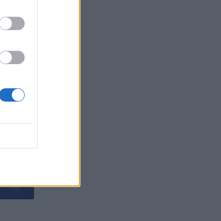
 на ANC
БЪР