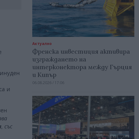
Актуално
Френска инвестиция активира
е
изграждането на
интерконектора между Гърция
ринуден
и Кипър
06.08.2026 / 17:06
са и
зен
ава
а
,
със