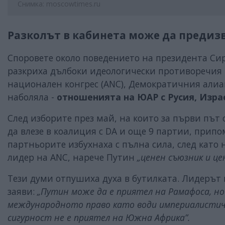
Снимка: moscowtimes.ru
Разколът в кабинета може да предиз
Споровете около поведението на президента Сир
разкриха дълбоки идеологически противоречия
национален конгрес (ANC), Демократичния алиа
наболяла -
отношенията на ЮАР с Русия, Изра
След изборите през май, на които за първи път
да влезе в коалиция с DA и още 9 партии, припо
партньорите избухнаха с пълна сила, след като
лидер на ANC, нарече Путин
„ценен съюзник и ц
Тези думи отпушиха духа в бутилката. Лидерът
заяви:
„Путин може да е приятел на Рамафоса, н
международното право като води империалистич
сигурност не е приятел на Южна Африка”.