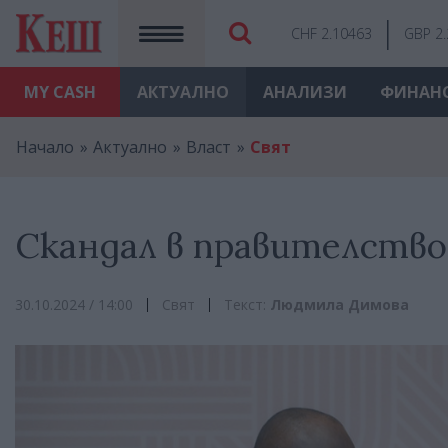
CHF 2.10463
GBP 2
MY
CASH
АКТУАЛНО
АНАЛИЗИ
ФИНАН
Начало
Актуално
Власт
Свят
Скандал в правителств
30.10.2024 / 14:00
Свят
Текст:
Людмила Димова