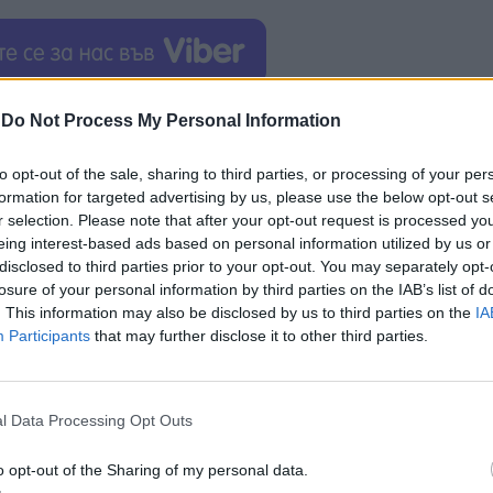
 DA по международните въпроси. Тя смята, че кат
-
Do Not Process My Personal Information
ически изявления от името на правителството, без
ни е консенсус, за да следваме последователно
пол
to opt-out of the sale, sharing to third parties, or processing of your per
formation for targeted advertising by us, please use the below opt-out s
r selection. Please note that after your opt-out request is processed y
eing interest-based ads based on personal information utilized by us or
ята, говорят за реална опасност
коалиционното
disclosed to third parties prior to your opt-out. You may separately opt-
т години. Рамафоса вече е обвиняван в двойни
losure of your personal information by third parties on the IAB’s list of
о му
не осъди
нахлуването на Русия в Украйна,
. This information may also be disclosed by us to third parties on the
IA
еобвързаност. Според DA обаче, този неутралите
Participants
that may further disclose it to other third parties.
ЮАР към Израел, нито в сервилниченето пред Ки
а си политика
, по въпросите за
човешките прав
l Data Processing Opt Outs
ителството на Африканския национален конгрес ни
т”. Колкото до добрите отношения на Африканския
o opt-out of the Sharing of my personal data.