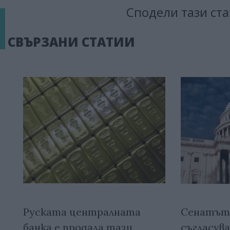
Сподели тази ста
СВЪРЗАНИ СТАТИИ
Руската централната
Сенатът
банка е продала тази
съгласува