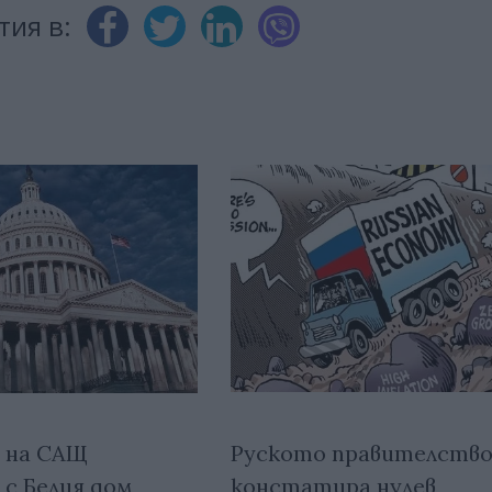
тия в:
Руското правителств
 на САЩ
констатира нулев
 с Белия дом