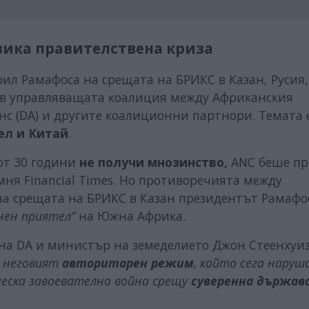
вика правителствена криза
ил Рамафоса на срещата на БРИКС в Казан, Русия,
 в управляващата коалиция между Африканския
нс (DA) и другите коалиционни партнори. Темата 
ел и Китай
.
 от 30 години
не получи мнозинство,
ANC беше п
мня Financial Times. Но противоречията между
 на срещата на БРИКС в Казан президентът Рамафо
енен приятел“
на Южна Африка.
 на DA и министър на земеделието Джон Стеенхуи
о неговият
авторитарен режим
, който сега наруш
еска завоевателна война срещу
суверенна държав