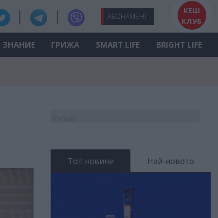
КЕШ
АБО
НАМЕНТ
КЛУБ
ЗНАНИЕ
ГРИЖА
SMART LIFE
BRIGHT LIFE
Реклама
Топ новини
Най-новото