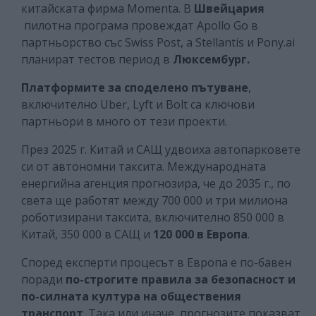
китайската фирма Momenta. В
Швейцария
пилотна програма провеждат Apollo Go в
партньорство със Swiss Post, а Stellantis и Pony.ai
планират тестов период в
Люксембург.
Платформите за споделено пътуване
,
включително Uber, Lyft и Bolt са ключови
партньори в много от тези проекти.
През 2025 г. Китай и СAЩ удвоиха автопарковете
си от автономни таксита. Международната
енергийна агенция прогнозира, че до 2035 г., по
света ще работят между 700 000 и три милиона
роботизирани таксита, включително 850 000 в
Китай, 350 000 в СAЩ и
120 000 в Европа
.
Според експерти процесът в Европа е по-бавен
поради
по-строгите правила за безопасност и
по-силната култура на обществения
транспорт
. Така или иначе, прогнозите показват,