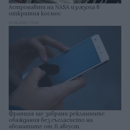
Астронавти на NASA излязоха в
открития космос
07.08.2026 / 15:00
Франция ще забрани рекламните
обаждания без съгласието на
абонатите от 11 август