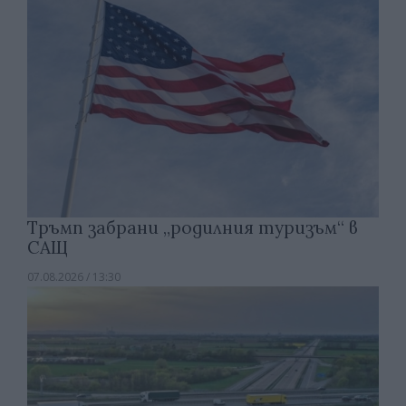
Тръмп забрани „родилния туризъм“ в
САЩ
07.08.2026 / 13:30