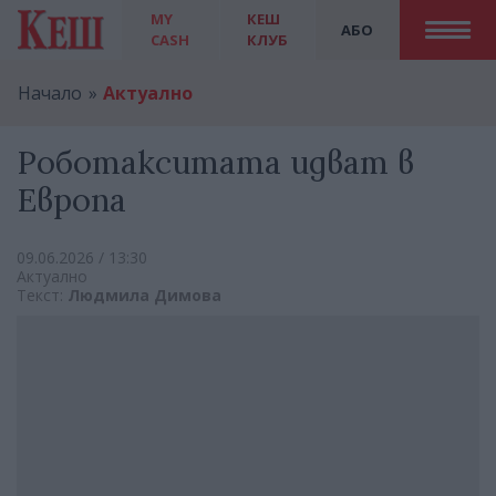
MY
КЕШ
АБО
CASH
КЛУБ
Начало
Актуално
Роботакситата идват в
Европа
09.06.2026 / 13:30
Актуално
Текст:
Людмила Димова