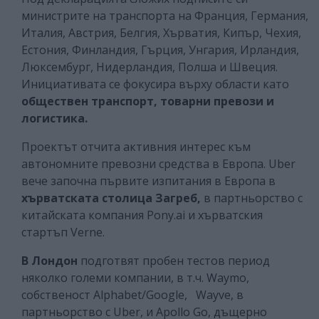
министрите на транспорта на Франция, Германия,
Италия, Австрия, Белгия, Хърватия, Кипър, Чехия,
Естония, Финландия, Гърция, Унгария, Ирландия,
Люксембург, Нидерландия, Полша и Швеция.
Инициативата се фокусира върху области като
обществен транспорт, товарни превози и
логистика.
Проектът отчита активния интерес към
автономните превозни средства в Европа. Uber
вече започна първите изпитания в Европа в
хърватската столица Загреб,
в партньорство с
китайската компания Pony.ai и хърватския
стартъп Verne.
В Лондон
подготвят пробен тестов период
няколко големи компании, в т.ч. Waymo,
собственост Alphabet/Google, Wayve, в
партньорство с Uber, и Apollo Go, дъщерно