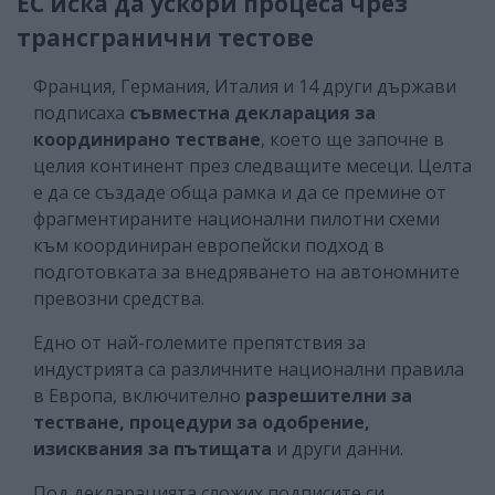
ЕС иска да ускори процеса чрез
трансгранични тестове
Франция, Германия, Италия и 14 други държави
подписаха
съвместна декларация за
координирано тестване
, което ще започне в
целия континент през следващите месеци. Целта
е да се създаде обща рамка и да се премине от
фрагментираните национални пилотни схеми
към координиран европейски подход в
подготовката за внедряването на автономните
превозни средства.
Едно от най-големите препятствия за
индустрията са различните национални правила
в Европа, включително
разрешителни за
тестване, процедури за одобрение,
изисквания за пътищата
и други данни.
Под декларацията сложих подписите си