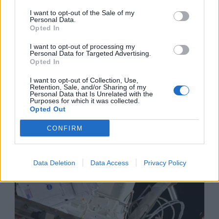
I want to opt-out of the Sale of my
Personal Data.
Opted In
I want to opt-out of processing my
Изкуствен интелект за първи път
Personal Data for Targeted Advertising.
създаде нови жизнеспособни вируси
Opted In
07.08.2026 / 15:30
I want to opt-out of Collection, Use,
Retention, Sale, and/or Sharing of my
Personal Data that Is Unrelated with the
Purposes for which it was collected.
Opted Out
CONFIRM
Data Deletion
Data Access
Privacy Policy