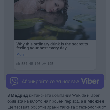
В Мадрид
китайската компания WeRide и Uber
обявиха началото на пробен период, а в
Мюнхен
ще тестват роботизирани таксита с технология от