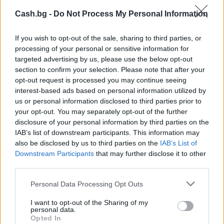
Cash.bg -
Do Not Process My Personal Information
If you wish to opt-out of the sale, sharing to third parties, or
processing of your personal or sensitive information for
targeted advertising by us, please use the below opt-out
section to confirm your selection. Please note that after your
opt-out request is processed you may continue seeing
Древен храм на почти 900 години
interest-based ads based on personal information utilized by
откриха под кафене за сладолед в
us or personal information disclosed to third parties prior to
Полша
your opt-out. You may separately opt-out of the further
07.08.2026 / 16:00
disclosure of your personal information by third parties on the
IAB’s list of downstream participants. This information may
also be disclosed by us to third parties on the
IAB’s List of
Downstream Participants
that may further disclose it to other
third parties.
Personal Data Processing Opt Outs
I want to opt-out of the Sharing of my
personal data.
Opted In