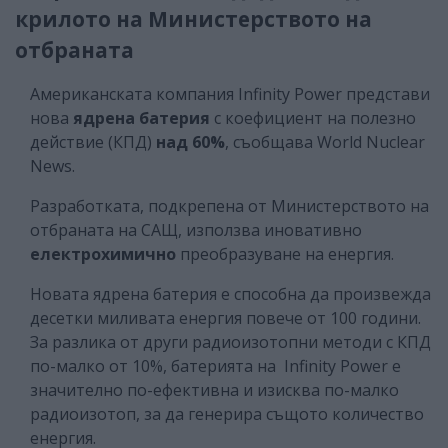
крилото на Министерството на
отбраната
Американската компания Infinity Power представи
нова
ядрена батерия
с коефициент на полезно
действие (КПД)
над 60%
, съобщава World Nuclear
News.
Разработката, подкрепена от Министерството на
отбраната на САЩ, използва иновативно
електрохимично
преобразуване на енергия.
Новата ядрена батерия е способна да произвежда
десетки миливата енергия повече от 100 години.
За разлика от други радиоизотопни методи с КПД
по-малко от 10%, батерията на Infinity Power е
значително по-ефективна и изисква по-малко
радиоизотоп, за да генерира същото количество
енергия.