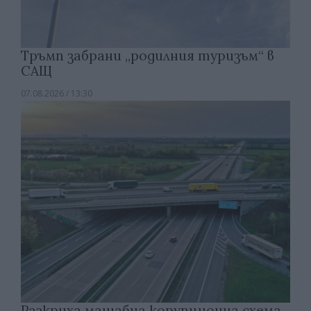
Тръмп забрани „родилния туризъм“ в
САЩ
07.08.2026 / 13:30
Разкриха мащабна корупционна схема