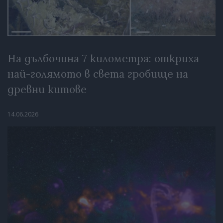
На дълбочина 7 километра: откриха
най-голямото в света гробище на
древни китове
14.06.2026