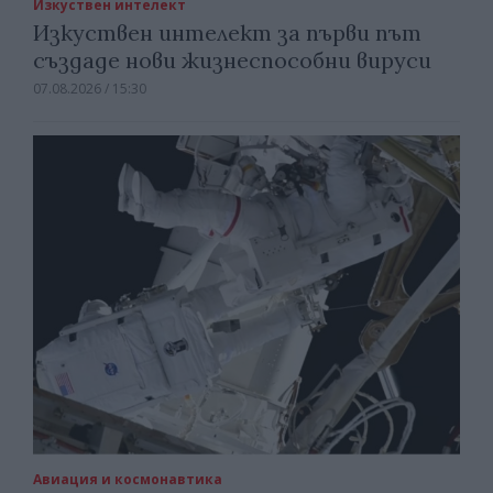
Изкуствен интелект
Изкуствен интелект за първи път
създаде нови жизнеспособни вируси
07.08.2026 / 15:30
Авиация и космонавтика