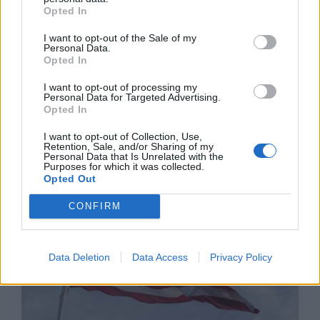
Opted In
I want to opt-out of the Sale of my
Personal Data.
Opted In
I want to opt-out of processing my
Personal Data for Targeted Advertising.
Opted In
Хирошима призова за мир и
недопускане на нова ядрена трагедия
I want to opt-out of Collection, Use,
Retention, Sale, and/or Sharing of my
07.08.2026 / 14:00
Personal Data that Is Unrelated with the
Purposes for which it was collected.
Opted Out
CONFIRM
Data Deletion
Data Access
Privacy Policy