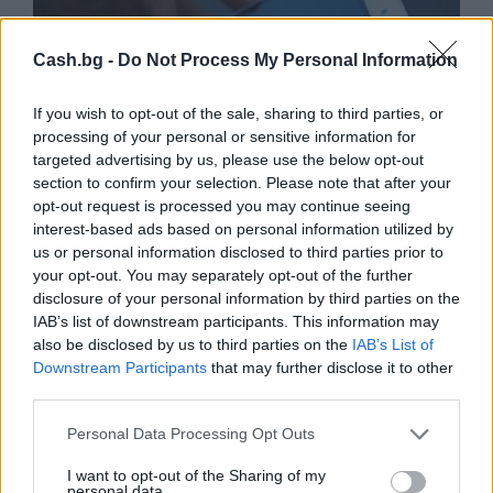
Cash.bg -
Do Not Process My Personal Information
If you wish to opt-out of the sale, sharing to third parties, or
processing of your personal or sensitive information for
targeted advertising by us, please use the below opt-out
section to confirm your selection. Please note that after your
opt-out request is processed you may continue seeing
interest-based ads based on personal information utilized by
Франция ще забрани рекламните
us or personal information disclosed to third parties prior to
обаждания без съгласието на
your opt-out. You may separately opt-out of the further
абонатите от 11 август
disclosure of your personal information by third parties on the
IAB’s list of downstream participants. This information may
07.08.2026 / 14:30
also be disclosed by us to third parties on the
IAB’s List of
Downstream Participants
that may further disclose it to other
third parties.
Personal Data Processing Opt Outs
I want to opt-out of the Sharing of my
personal data.