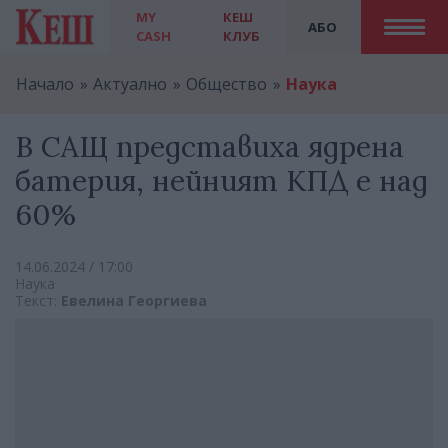
MY
КЕШ
АБО
CASH
КЛУБ
Начало
Актуално
Общество
Наука
В САЩ представиха ядрена
батерия, нейният КПД е над
60%
14.06.2024 / 17:00
Наука
Текст:
Евелина Георгиева