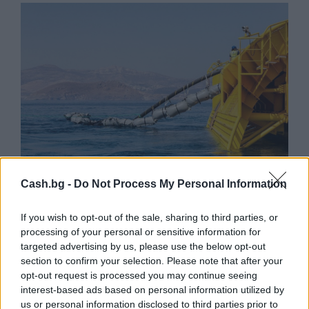
Cash.bg -
Do Not Process My Personal Information
Френска инвестиция активира
If you wish to opt-out of the sale, sharing to third parties, or
изграждането на интерконектора
processing of your personal or sensitive information for
между Гърция и Кипър
targeted advertising by us, please use the below opt-out
section to confirm your selection. Please note that after your
06.08.2026 / 17:06
opt-out request is processed you may continue seeing
interest-based ads based on personal information utilized by
us or personal information disclosed to third parties prior to