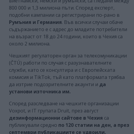
виетнамски, немски и румънски, са гледани между
800 000 и 1,3 милиона пъти. Според експерт,
подобни кампании са регистрирани по-рано в
Румъния и Германия
. Във всички случаи обаче
съдържанието е с адрес до младите потребители
на възраст от 18 до 24 години, които в Чехия са
около 2 милиона.
Чешкият регулаторен орган за телекомуникации
(ČTÚ) работи по случая с разузнавателните
служби, като се консултира и с Европейската
комисия и TikTok, тъй като платформата трябва
да изтрие подозрителните акаунти и
да
установи източника им.
Според разследване на чешките организации
Voxpot, и IT групата Druit, през август
дезинформационни сайтове в Чехия
са
публикували средно
по 120 статии на ден, а през
септември публикациите се удвоили.