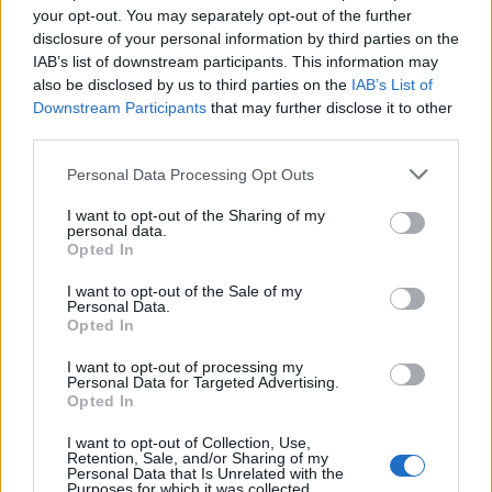
your opt-out. You may separately opt-out of the further
disclosure of your personal information by third parties on the
IAB’s list of downstream participants. This information may
also be disclosed by us to third parties on the
IAB’s List of
Downstream Participants
that may further disclose it to other
third parties.
Personal Data Processing Opt Outs
I want to opt-out of the Sharing of my
personal data.
Opted In
Износът на електромобили от Китай
I want to opt-out of the Sale of my
е нараснал със 120%
Personal Data.
Opted In
06.08.2026 / 16:30
I want to opt-out of processing my
Personal Data for Targeted Advertising.
Opted In
I want to opt-out of Collection, Use,
Retention, Sale, and/or Sharing of my
Personal Data that Is Unrelated with the
Purposes for which it was collected.