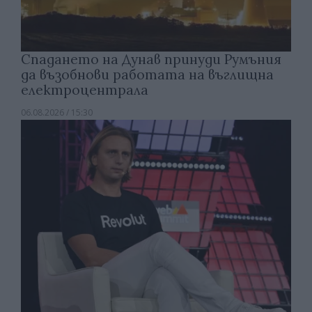
Спадането на Дунав принуди Румъния
да възобнови работата на въглищна
електроцентрала
06.08.2026 / 15:30