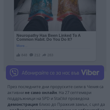
През последните дни проруските сили в Чехия са
активни
не само онлайн
. На 27 септември
поддръжници на SPD и Stačilo! проведоха
демонстрация
близо до Пражкия замък, с цел да