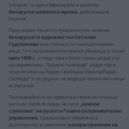
Унгария, са идентифицирали и разбили
беларуска шпионска мрежа
, действаща в
Европа.
През април Чешкото правителство включи
беларуската журналистка Наталия
Судлянкова
към списъка със санкционирани
лица. Тя е получила политическо убежище в Чехия
през 1999 г
., и след това е била главен редактор
на седмичника „Пражки телеграф“, редактор в
чешкия клон на Радио Свободна Европа/Радио
Свобода“ и сътрудник на водещи чешки вестници
и списания.
Позовавайки се на правителствени източници,
вестник Deník N пише, че като
„
ключов
служител”
на руското Главно разузнавателно
управление
, Судлянкова е обвинена в
дългосрочно и умишлено
разпространение на