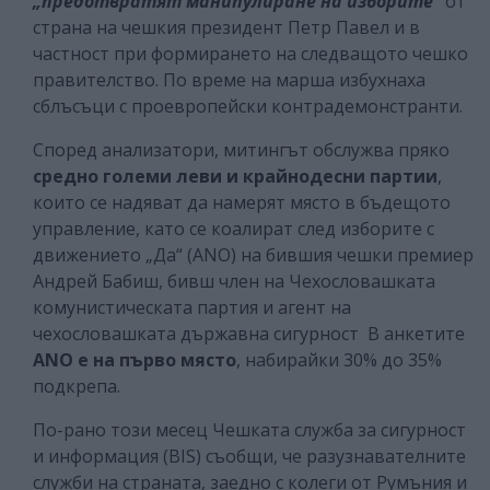
„предотвратят манипулиране на изборите”
от
страна на чешкия президент Петр Павел и в
частност при формирането на следващото чешко
правителство. По време на марша избухнаха
сблъсъци с проевропейски контрадемонстранти.
Според анализатори, митингът обслужва пряко
средно големи леви и крайнодесни партии
,
които се надяват да намерят място в бъдещото
управление, като се коалират след изборите с
движението „Да“ (ANO) на бившия чешки премиер
Андрей Бабиш, бивш член на Чехословашката
комунистическата партия и агент на
чехословашката държавна сигурност В анкетите
ANO е на първо място
, набирайки 30% до 35%
подкрепа.
По-рано този месец Чешката служба за сигурност
и информация (BIS) съобщи, че разузнавателните
служби на страната, заедно с колеги от Румъния и