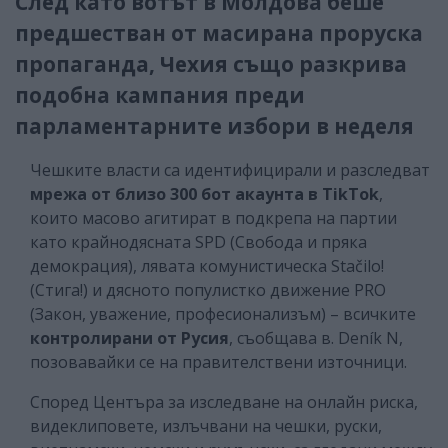
След като вотът в Молдова беше
предшестван от масирана проруска
пропаганда, Чехия също разкрива
подобна кампания преди
парламентарните избори в неделя
Чешките власти са идентифицирали и разследват
мрежа от близо 300 бот акаунта в TikTok
,
които масово агитират в подкрепа на партии
като крайнодясната SPD (Свобода и пряка
демокрация), лявата комунистическа Stačilo!
(Стига!) и дясното популистко движение PRO
(Закон, уважение, професионализъм) – всичките
контролирани от Русия
, съобщава в. Deník N,
позовавайки се на правителствени източници.
Според Центъра за изследване на онлайн риска,
видеклиповете, излъчвани на чешки, руски,