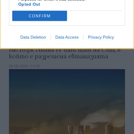
Opted Out
CONFIRM
Data Deletion
Data Access
Privacy Policy
Ню Йорк стана 14-ият щат на САЩ, в
който е разрешена евтаназията
06.08.2026 / 16:00