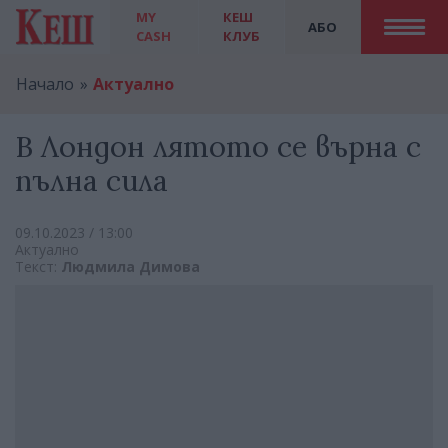
MY
КЕШ
АБО
CASH
КЛУБ
Начало
Актуално
В Лондон лятото се върна с
пълна сила
09.10.2023 / 13:00
Актуално
Текст:
Людмила Димова