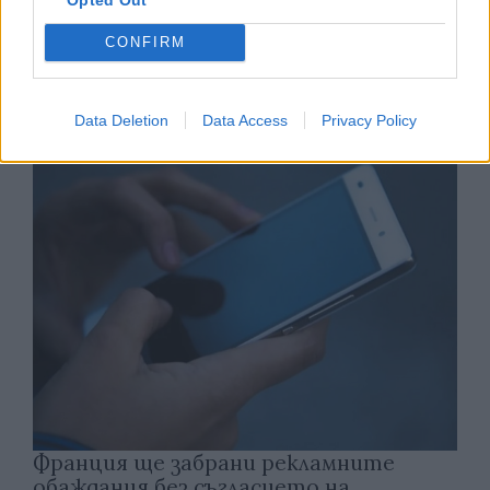
CONFIRM
Астронавти на NASA излязоха в
открития космос
Data Deletion
Data Access
Privacy Policy
07.08.2026 / 15:00
Франция ще забрани рекламните
обаждания без съгласието на