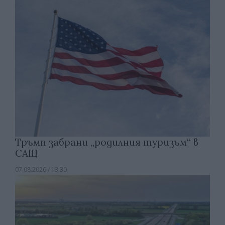
Тръмп забрани „родилния туризъм“ в
САЩ
07.08.2026 / 13:30