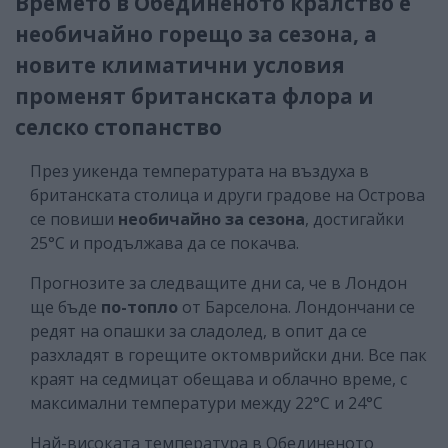
Времето в Обединеното кралство е
необичайно горещо за сезона, а
новите климатични условия
променят британската флора и
селско стопанство
През уикенда температурата на въздуха в
британската столица и други градове на Острова
се повиши
необичайно за сезона
, достигайки
25°C и продължава да се покачва.
Прогнозите за следващите дни са, че в Лондон
ще бъде
по-топло
от Барселона. Лондончани се
редят на опашки за сладолед, в опит да се
разхладят в горещите октомврийски дни. Все пак
краят на седмицат обещава и облачно време, с
максимални температури между 22°C и 24°C
Най-високата температура в Обединеното