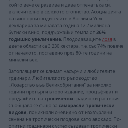
който вече се развива и дава отпечатъка си,
включително в селското стопнство. Асоциацията
на винопроизводителите в Англия и Уелс
декларира за миналата година 12.2 милиона
бутилки вино, поддържайки темпа от
36%
годишно увеличение
. Плододаващите
лозя
в
двете области са 3 230 хектара, т.е. със 74% повече
от началото, поставено през 80-те години на
миналия век.
Затоплящият се климат насърчи и любителите
грдинари. Любителското ръководство
„Лозарство във Великобритания” за няколко
години претърпя второ издание, процъфяват и
продажбите на
тропически
градински растения.
Съобщава се също за
саморасли тропически
видове
, поникнали очевидно от изхвърлени
семена на тропически плодове като авокадо. По-
опитни градинари с успех създават тропически