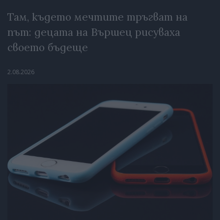
Там, където мечтите тръгват на
път: децата на Вършец рисуваха
своето бъдеще
2.08.2026