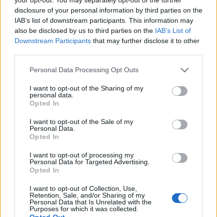
disclosure of your personal information by third parties on the
IAB’s list of downstream participants. This information may
also be disclosed by us to third parties on the
IAB’s List of
Downstream Participants
that may further disclose it to other
third parties.
Изкуствен интелект за първи път
Personal Data Processing Opt Outs
създаде нови жизнеспособни вируси
I want to opt-out of the Sharing of my
07.08.2026 / 15:30
personal data.
Opted In
I want to opt-out of the Sale of my
Personal Data.
Opted In
I want to opt-out of processing my
Personal Data for Targeted Advertising.
Opted In
I want to opt-out of Collection, Use,
Retention, Sale, and/or Sharing of my
Personal Data that Is Unrelated with the
Purposes for which it was collected.
Opted Out