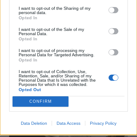
I want to opt-out of the Sharing of my
personal data.
Opted In
I want to opt-out of the Sale of my
Personal Data.
Opted In
I want to opt-out of processing my
Personal Data for Targeted Advertising.
Opted In
I want to opt-out of Collection, Use,
Retention, Sale, and/or Sharing of my
Personal Data that Is Unrelated with the
Изкуствен интелект за първи път
Purposes for which it was collected.
Opted Out
създаде нови жизнеспособни вируси
07.08.2026 / 15:30
CONFIRM
Data Deletion
Data Access
Privacy Policy