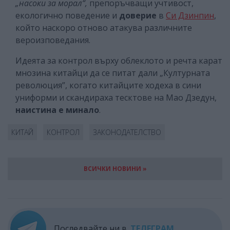
„насоки за морал“,
препоръчващи учтивост,
екологично поведение и
доверие
в
Си Дзинпин
,
който наскоро отново атакува различните
вероизповедания.
Идеята за контрол върху облеклото и речта карат
мнозина китайци да се питат дали „Културната
революция”, когато китайците ходеха в сини
униформи и скандираха тесктове на Мао Дзедун,
наистина е минало
.
КИТАЙ
КОНТРОЛ
ЗАКОНОДАТЕЛСТВО
ВСИЧКИ НОВИНИ »
Последвайте ни в
ТЕЛЕГРАМ