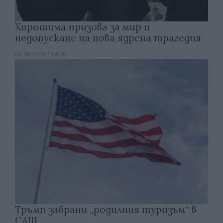
Хирошима призова за мир и
недопускане на нова ядрена трагедия
07.08.2026 / 14:00
Тръмп забрани „родилния туризъм“ в
САЩ