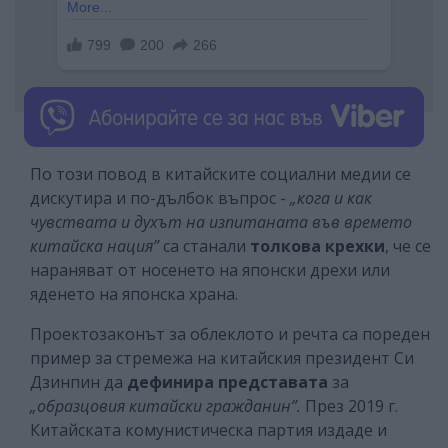
По този повод в китайските социални медии се
дискутира и по-дълбок въпрос -
„кога и как
чувствата и духът на изпитаната във времето
китайска нация”
са станали
толкова крехки
, че се
нараняват от носенето на японски дрехи или
яденето на японска храна.
Проектозаконът за облеклото и речта са пореден
пример за стремежа на китайския президент Си
Дзинпин да
дефинира представата
за
„образцовия китайски гражданин”.
През 2019 г.
Китайската комунистическа партия издаде и