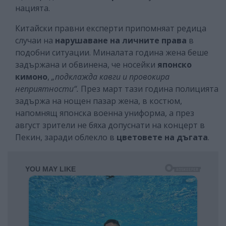
нацията.
Китайски правни експерти припомняат редица
случаи на
нарушаване на личните права
в
подобни ситуации. Миналата година жена беше
задържана и обвинена, че носейки
японско
кимоно
,
„подклажда кавги и провокира
неприятности“.
През март тази година полицията
задържа на нощен пазар жена, в костюм,
напомнящ японска военна униформа, а през
август зрители не бяха допуснати на концерт в
Пекин, заради облекло в
цветовете на дъгата
.