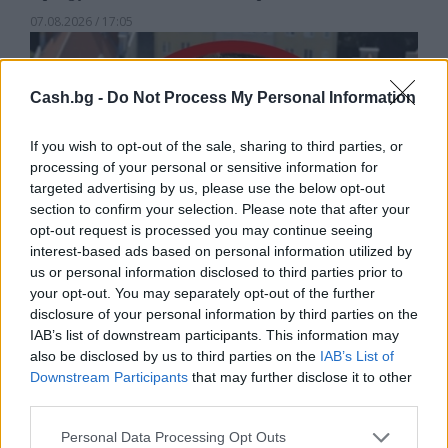
07.08.2026 / 17:05
Cash.bg -
Do Not Process My Personal Information
If you wish to opt-out of the sale, sharing to third parties, or
processing of your personal or sensitive information for
targeted advertising by us, please use the below opt-out
section to confirm your selection. Please note that after your
opt-out request is processed you may continue seeing
interest-based ads based on personal information utilized by
us or personal information disclosed to third parties prior to
your opt-out. You may separately opt-out of the further
disclosure of your personal information by third parties on the
Древен храм на почти 900 години
IAB’s list of downstream participants. This information may
откриха под кафене за сладолед в
also be disclosed by us to third parties on the
IAB’s List of
Полша
Downstream Participants
that may further disclose it to other
third parties.
07.08.2026 / 16:00
Personal Data Processing Opt Outs