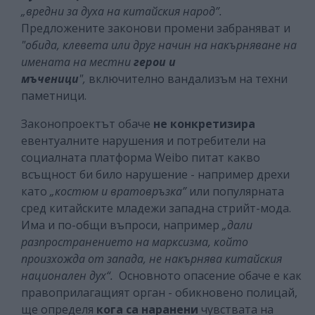
„вредни за духа на китайския народ”.
Предложените законови промени забраняват и
"обида, клевета или друг начин на накърняване на
имената на местни
герои и
мъченици
",
включително вандализъм на техни
паметници.
Законопроектът обаче
не конкретизира
евентуалните нарушения и потребители на
социалната платформа Weibo питат какво
всъщност би било нарушение - например дрехи
като
„костюм и вратовръзка”
или популярната
сред китайските младежи западна стрийт-мода.
Има и по-общи въпроси, например
„дали
разпространението на марксизма, който
произхожда от запада, не накърнява китайския
национален дух“.
Основното опасение обаче е как
правоприлагащият орган - обикновено полицай,
ще определя
кога са наранени
чувствата на