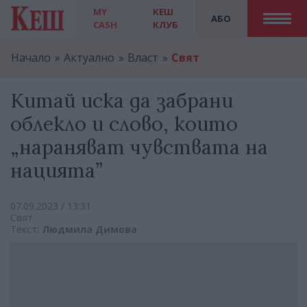
MY
КЕШ
АБО
CASH
КЛУБ
Начало
Актуално
Власт
Свят
Китай иска да забрани
облекло и слово, които
„нараняват чувствата на
нацията”
07.09.2023 / 13:31
Свят
Текст:
Людмила Димова