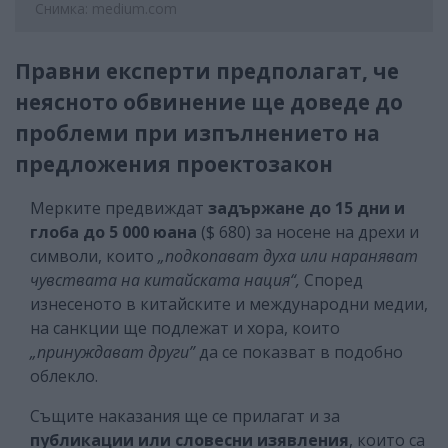
Снимка: medium.com
Правни експерти предполагат, че
неясното обвинение ще доведе до
проблеми при изпълнението на
предложения проектозакон
Мерките предвиждат
задържане до 15 дни и
глоба до 5 000 юана
($ 680) за носене на дрехи и
символи, които
„подкопават духа или нараняват
чувствата на китайската нация“,
Според
изнесеното в китайските и международни медии,
на санкции ще подлежат и хора, които
„принуждават други”
да се показват в подобно
облекло.
Същите наказания ще се прилагат и за
публикации или словесни изявления
, които са