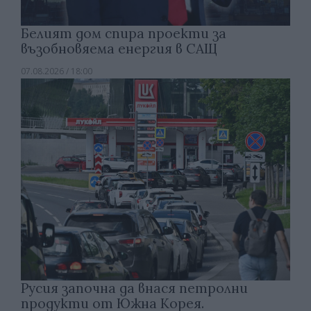
Белият дом спира проекти за
възобновяема енергия в САЩ
07.08.2026 / 18:00
Русия започна да внася петролни
продукти от Южна Корея.