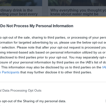
-
Do Not Process My Personal Information
to opt-out of the sale, sharing to third parties, or processing of your per
formation for targeted advertising by us, please use the below opt-out s
r selection. Please note that after your opt-out request is processed y
eing interest-based ads based on personal information utilized by us or
disclosed to third parties prior to your opt-out. You may separately opt-
losure of your personal information by third parties on the IAB’s list of
. This information may also be disclosed by us to third parties on the
IA
Participants
that may further disclose it to other third parties.
реща на 30 октомври по повод антисемитските по
ви че
„представители на Украйна
под ръководство
 погроми в Русия“,
като използват и
социалните 
l Data Processing Opt Outs
гурност и
противодействие на манипулациите
в
o opt-out of the Sharing of my personal data.