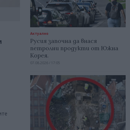
Актуално
Русия започна да внася
и
петролни продукти от Южна
Корея.
07.08.2026 / 17:05
ите