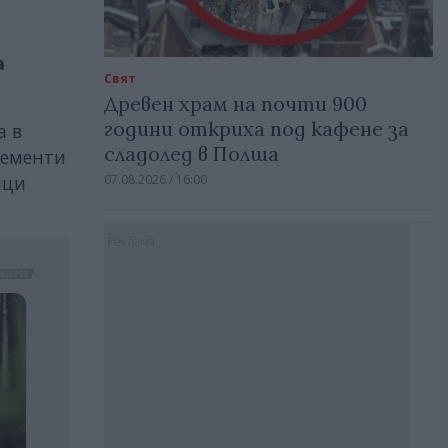
а
Свят
Древен храм на почти 900
години откриха под кафене за
а в
сладолед в Полша
лементи
ици
07.08.2026 / 16:00
Реклама