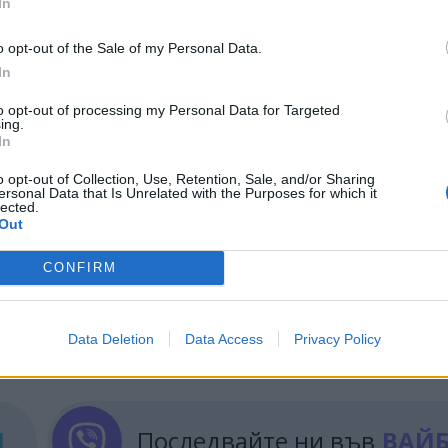
ското вътрешно министерство поиска полицията 
In
своевременно да идентифицира и пресича опити за
o opt-out of the Sale of my Personal Data.
резидентска академия”, бързо разкри специалностт
In
to opt-out of processing my Personal Data for Targeted
ма по информационна политика, технологии и
ing.
In
е блокира YouTube
. Заместник-председателят на
ено само защото за момента платформата за
o opt-out of Collection, Use, Retention, Sale, and/or Sharing
ersonal Data that Is Unrelated with the Purposes for which it
ща разработването ѝ да завърши до 2028 г.
lected.
Out
CONFIRM
ИЧКИ НОВИНИ »
Data Deletion
Data Access
Privacy Policy
М
Последвайте ни във
ВАЙ