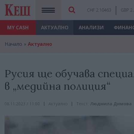
CHF 2.10463
GBP 2
MY
CASH
АКТУАЛНО
АНАЛИЗИ
ФИНАН
Начало
Актуално
Русия ще обучава специ
в „медийна полиция“
08.11.2023 / 11:00
Актуално
Текст:
Людмила Димова