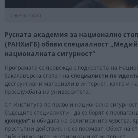
Снимка: kpiz.ru
Руската академия за национално ст
(РАНХиГБ) обяви специалност „Медий
националната сигурност”
Програмата се провежда с подкрепата на Нацио
бакалавърска степен на
специалисти по идент
деструктивни материали в интернет, както и на
пресслужбата на университета.
От Института по право и национална сигурност
бъдещите специалисти - да се борят с пропаган
култура”
и обидата на религиозните чувства. 
престъпни действия, не се посочват. Обект на 
тийнейджърите, инспирирани от интернет.