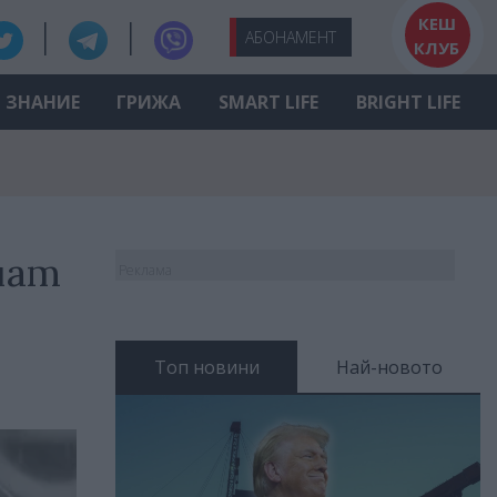
КЕШ
АБО
НАМЕНТ
КЛУБ
ЗНАНИЕ
ГРИЖА
SMART LIFE
BRIGHT LIFE
чат
Реклама
Топ новини
Най-новото