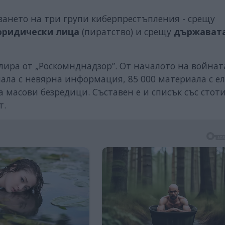
ането на три групи киберпрестъпления - срещу
юридически лица
(пиратство) и срещу
държават
ира от „Роскомнднадзор”. От началото на войнат
ала с невярна информация, 85 000 материала с е
а масови безредици. Съставен е и списък със стот
т.