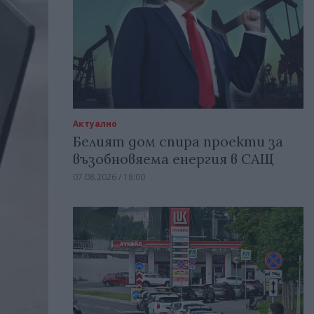
Актуално
Белият дом спира проекти за
възобновяема енергия в САЩ
07.08.2026 / 18:00