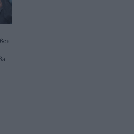
вен
Сенатът на САЩ
съгласува с Белия дом
ва
законопроекта за „адски
санкции“ срещу Русия
11.07.2026 / 14:00