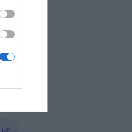
по-
а,
БЪР