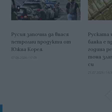
Русия започна да внася
Руската
петролни продукти от
банка е п
Южна Корея.
година р
тона зла
07.08.2026 / 17:05
си
21.07.2026 / 16: