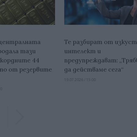
 централната
Те разбират от изкуст
родала тази
интелект и
екордните 44
предупреждават: „Тряб
то от резервите
да действаме сега“
19.07.2026 / 15:00
30
Previous
Previous