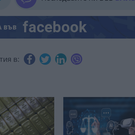
facebook
А
ВЪВ
тия в: