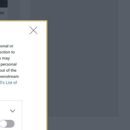
sonal or
ection to
ou may
 personal
out of the
 downstream
B’s List of
громи
то на
мрежи
.