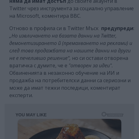
няма да имат достъп
до своите акаунти в
Twitter чрез инструмента за социално управление
на Microsoft, коментира ВВС.
Отново в профила си в Twitter Мъск
предупреди
:
„Но извличането на базата данни на Twitter,
демонетизирането й (премахването на реклами) и
след това продажбата на нашите данни на други
не е печелившо решение“,
но си остави отворена
вратичка с думите, че е
"отворен за идеи".
Обвиненията в незаконно обучение на ИИ и
продажба на потребителски данни са сериозни и
може да имат тежки последици, коментират
експерти.