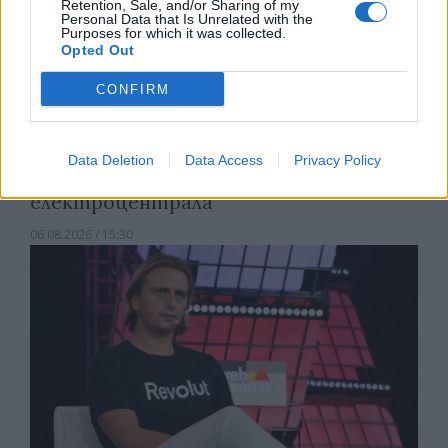
Retention, Sale, and/or Sharing of my
Personal Data that Is Unrelated with the
Purposes for which it was collected.
Opted Out
CONFIRM
Спадането на Дунав принуди Румъния
Data Deletion
Data Access
Privacy Policy
да възобнови работата на въглищна
електроцентрала
06.08.2026 / 15:30