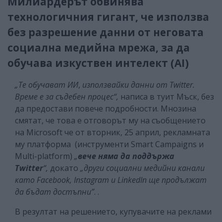
Милиардерът обвинява
технологичния гигант, че използва
без разрешение данни от неговата
социална медийна мрежа, за да
обучава изкуствен интелект (АI)
„Те обучават ИИ
,
използвайки данни от Twitter.
Време е за съдебен процес“,
написа в туит Мъск, без
да предостави повече подробности. Мнозина
смятат, че това е отговорът му на съобщението
на Microsoft че от вторник, 25 април, рекламната
му платформа (инструменти Smart Campaigns и
Multi-platform)
„
вече
няма да поддържа
Twitter
“,
докато
„други социални медийни канали
като Facebook, Instagram и LinkedIn ще продължат
да бъдат достъпни”
. .
В резултат на решението, купувачите на реклами