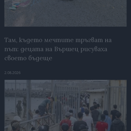
Там, където мечтите тръгват на
път: децата на Вършец рисуваха
своето бъдеще
2.08.2026