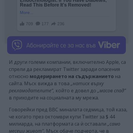
И други големи компании, включително Apple, са
спрели да рекламират Twitter заради опасения
относно
модерирането на съдържанието
на
сайта. Мъск вижда в това
„натиск върху
рекламодателите”,
който е довел до
„масов спад”
в приходите на социалната му мрежа.
Говорейки пред BBC миналата седмица, той каза,
че когато през октомври купи Twitter за $ 44
милиарда, на платформата са ѝ оставали
„само
месеци живот”.
Мъск обаче подчерта, че в