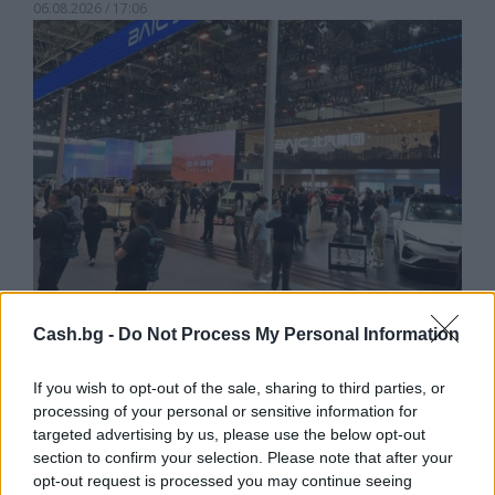
06.08.2026 / 17:06
Cash.bg -
Do Not Process My Personal Information
Износът на електромобили от Китай
е нараснал със 120%
If you wish to opt-out of the sale, sharing to third parties, or
processing of your personal or sensitive information for
06.08.2026 / 16:30
targeted advertising by us, please use the below opt-out
section to confirm your selection. Please note that after your
opt-out request is processed you may continue seeing