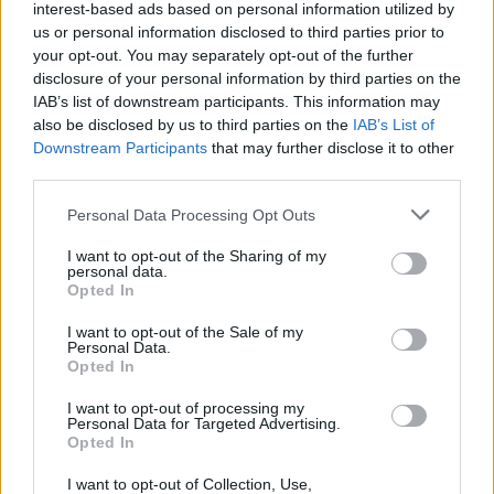
interest-based ads based on personal information utilized by
us or personal information disclosed to third parties prior to
your opt-out. You may separately opt-out of the further
disclosure of your personal information by third parties on the
IAB’s list of downstream participants. This information may
also be disclosed by us to third parties on the
IAB’s List of
Downstream Participants
that may further disclose it to other
third parties.
Personal Data Processing Opt Outs
I want to opt-out of the Sharing of my
Ню Йорк стана 14-ият щат на САЩ, в
personal data.
който е разрешена евтаназията
Opted In
06.08.2026 / 16:00
I want to opt-out of the Sale of my
Personal Data.
Opted In
I want to opt-out of processing my
Personal Data for Targeted Advertising.
Opted In
I want to opt-out of Collection, Use,