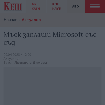
MY
КЕШ
АБО
CASH
КЛУБ
Начало
Актуално
Мъск заплаши Microsoft със
съд
20.04.2023 / 12:00
Актуално
Текст:
Людмила Димова