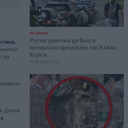
Актуално
Русия започна да внася
отина.
петролни продукти от Южна
ланикът
Корея.
л на
07.08.2026 / 17:05
олзване
а Донев
та