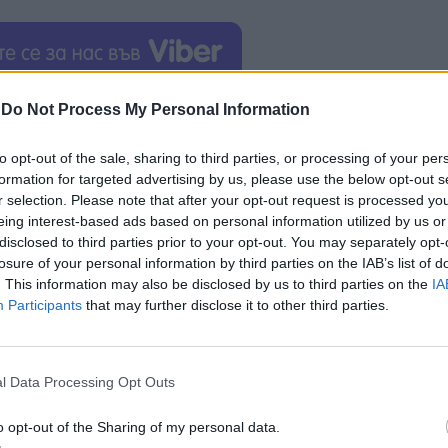
ранспортна мрежа.
Трасето е по направлението Л
-
Do Not Process My Personal Information
л - Калкута и е най-краткият път, свързващ Запад
to opt-out of the sale, sharing to third parties, or processing of your per
КПП „Калотина“ – София осигурява връзка към
formation for targeted advertising by us, please use the below opt-out s
диземноморски”.
r selection. Please note that after your opt-out request is processed y
eing interest-based ads based on personal information utilized by us or
мето за пътуване
и ще се осигурят удобни и без
disclosed to third parties prior to your opt-out. You may separately opt-
losure of your personal information by third parties on the IAB’s list of
. This information may also be disclosed by us to third parties on the
IA
А“ ДЗЗД, а стойността на договора е 164 990 259,9
Participants
that may further disclose it to other third parties.
l Data Processing Opt Outs
o opt-out of the Sharing of my personal data.
ИЧКИ НОВИНИ »