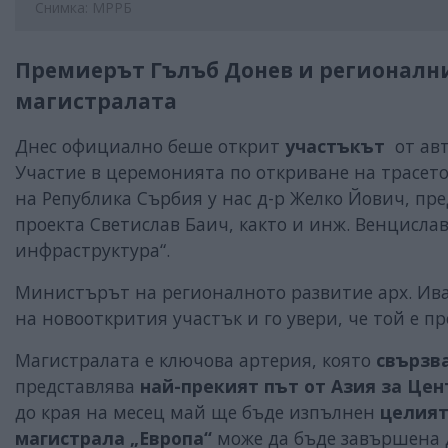
Снимка: МРРБ
Премиерът Гълъб Донев и регионални
магистралата
Днес официално беше открит
участъкът
от
ав
Участие в церемонията по откриване на трасет
на Република Сърбия у нас д-р Желко Йович, пр
проекта Светислав Баич, както и инж. Венцисла
инфраструктура“.
Министърът на регионалното развитие арх. Ив
на новооткрития участък и го увери, че той е п
Магистралата е ключова артерия, която
свързв
представлява
най-прекият път от Азия за Цен
до края на месец май ще бъде изпълнен
целият
магистрала „Европа“
може да бъде завършена д