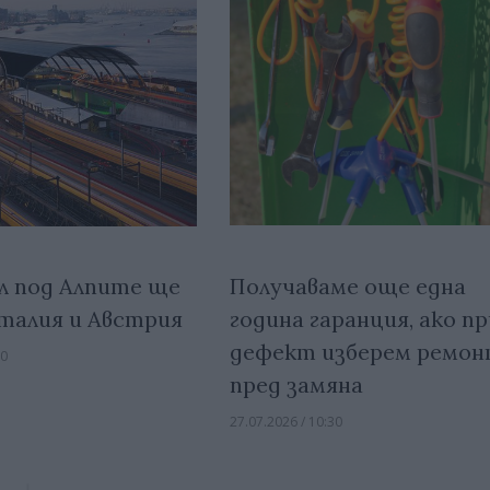
Получаваме още една
л под Алпите ще
година гаранция, ако пр
талия и Австрия
дефект изберем ремо
00
пред замяна
27.07.2026 / 10:30