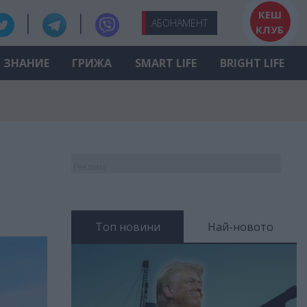
КЕШ
АБО
НАМЕНТ
КЛУБ
ЗНАНИЕ
ГРИЖА
SMART LIFE
BRIGHT LIFE
Реклама
Топ новини
Най-новото