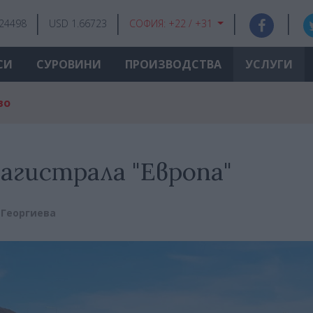
.24498
USD 1.66723
СОФИЯ:
+22 / +31
СИ
СУРОВИНИ
ПРОИЗВОДСТВА
УСЛУГИ
во
агистрала "Европа"
 Георгиева