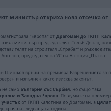
ят министър откриха нова отсечка от
томагистрала "Европа" от
Драгоман до ГКПП Кал
о взеха министър-председателят Гълъб Донев, пос
едставителят на строителя „Стpaбaг“ и ръководите
в Ангелов, председател на УС на Агенция „Пътна
ан Шишков връчи на премиера Разрешението за п
роверен и изпълнен както изисква законът.
а
не само
България със Сърбия
, но също така
трална и Западна Европа.
По думите на премиер
 участък
от ГКПП Калотина до Драгоман, а
цяла
о края на следващата година.