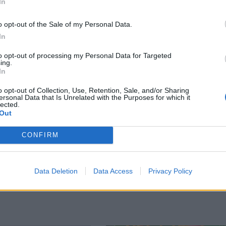
In
o opt-out of the Sale of my Personal Data.
In
М
Последвайте ни във
ВАЙ
to opt-out of processing my Personal Data for Targeted
ing.
In
o opt-out of Collection, Use, Retention, Sale, and/or Sharing
ersonal Data that Is Unrelated with the Purposes for which it
facebook
lected.
А
ВЪВ
Out
CONFIRM
тия в:
Data Deletion
Data Access
Privacy Policy