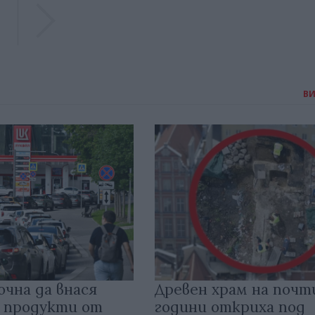
Previous
Previous
В
очна да внася
Древен храм на почт
 продукти от
години откриха под