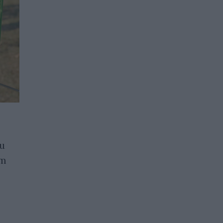
В Германия започнаха да
и
охлаждат пътищата с
нт
вода заради екстремните
горещини
28.06.2026 / 20:00