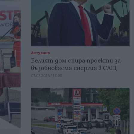
Актуално
Белият дом спира проекти за
възобновяема енергия в САЩ
07.08.2026 / 18:00