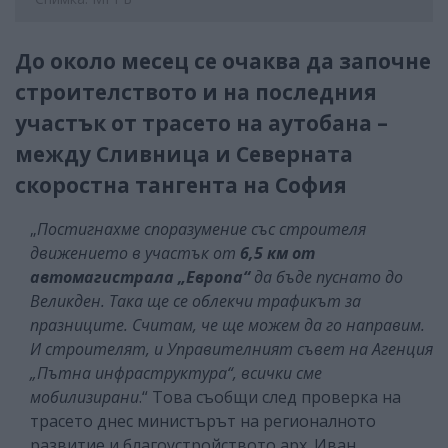
До около месец се очаква да започне
строителството и на последния
участък от трасето на аутобана –
между Сливница и Северната
скоростна тангента на София
„
Постигнахме споразумение със строителя
движението в участък от
6,5 км от
автомагистрала „Европа“
да бъде пуснато до
Великден. Така ще се облекчи трафикът за
празниците. Считам, че ще можем да го направим.
И строителят, и Управителният съвет на Агенция
„Пътна инфраструктура“, всички сме
мобилизирани
.“ Това съобщи след проверка на
трасето днес министърът на регионалното
развитие и благоустройството арх. Иван