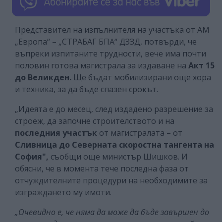
Представител на изпълнителя на участъка от АМ
„Европа“ – „СТРАБАГ БПА“ ДЗЗД, потвърди, че
въпреки изпитаните трудности, вече има почти
половин готова магистрала за издаване на
Акт 15
до Великден.
Ще бъдат мобилизирани още хора
и техника, за да бъде спазен срокът.
„Идеята е до месец, след издадено разрешение за
строеж, да започне строителството и на
последния участък
от магистралата – от
Сливница до Северната скоростна тангента на
София",
съобщи още министър Шишков. И
обясни, че в момента тече последна фаза от
отчуждителните процедури на необходимите за
изграждането му имоти.
„Очевидно е, че няма да може да бъде завършен до