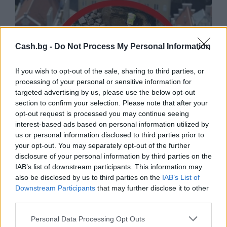
Cash.bg -
Do Not Process My Personal Information
If you wish to opt-out of the sale, sharing to third parties, or
processing of your personal or sensitive information for
targeted advertising by us, please use the below opt-out
section to confirm your selection. Please note that after your
opt-out request is processed you may continue seeing
interest-based ads based on personal information utilized by
us or personal information disclosed to third parties prior to
your opt-out. You may separately opt-out of the further
Древен храм на почти 900 години
disclosure of your personal information by third parties on the
откриха под кафене за сладолед в
IAB’s list of downstream participants. This information may
Полша
also be disclosed by us to third parties on the
IAB’s List of
07.08.2026 / 16:00
Downstream Participants
that may further disclose it to other
third parties.
Personal Data Processing Opt Outs