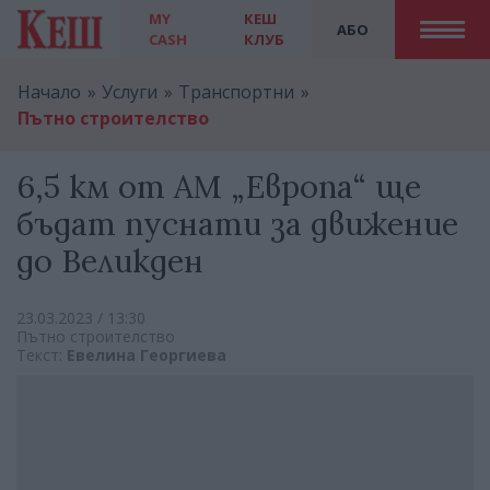
MY
КЕШ
АБО
CASH
КЛУБ
Начало
Услуги
Транспортни
Пътно строителство
6,5 км от АМ „Европа“ ще
бъдат пуснати за движение
до Великден
23.03.2023 / 13:30
Пътно строителство
Текст:
Евелина Георгиева