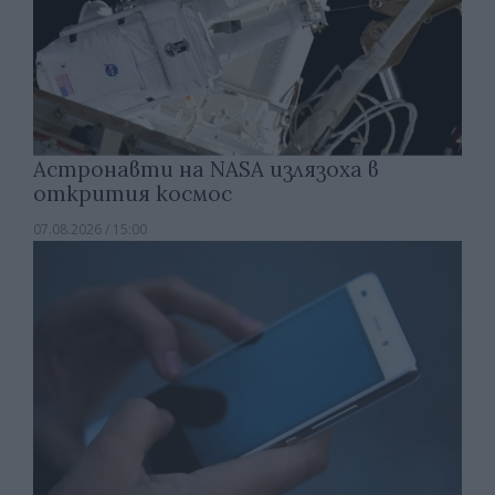
Астронавти на NASA излязоха в
открития космос
07.08.2026 / 15:00