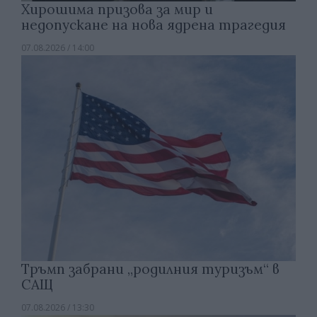
Хирошима призова за мир и
недопускане на нова ядрена трагедия
07.08.2026 / 14:00
Тръмп забрани „родилния туризъм“ в
САЩ
07.08.2026 / 13:30