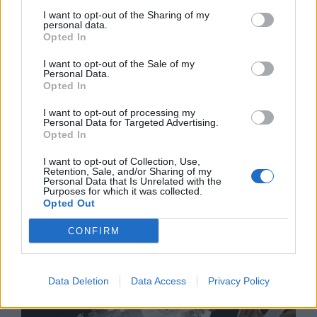
I want to opt-out of the Sharing of my
personal data.
Opted In
I want to opt-out of the Sale of my
Personal Data.
Opted In
I want to opt-out of processing my
Personal Data for Targeted Advertising.
Opted In
I want to opt-out of Collection, Use,
Изкуствен интелект за първи път
Retention, Sale, and/or Sharing of my
създаде нови жизнеспособни вируси
Personal Data that Is Unrelated with the
Purposes for which it was collected.
Opted Out
07.08.2026 / 15:30
CONFIRM
Data Deletion
Data Access
Privacy Policy