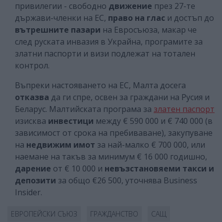
привилегии - свободно
движение
през 27-те
държави-членки на ЕС,
право на глас
и достъп до
вътрешните пазари
на Евросъюза, макар че
след руската инвазия в Украйна, програмите за
златни паспорти и визи подлежат на тотален
контрол.
Въпреки настояването на ЕС, Малта досега
отказва
да ги спре, освен за граждани на Русия и
Беларус. Малтийската програма за
златен паспорт
изисква
инвестици
между € 590 000 и € 740 000 (в
зависимост от срока на пребиваване), закупуване
на
недвижим имот
за най-малко € 700 000, или
наемане на такъв за минимум € 16 000 годишно,
дарение
от € 10 000 и
невъзстановяеми
такси и
депозити
за общо €26 500, уточнява Business
Insider.
ЕВРОПЕЙСКИ СЪЮЗ
ГРАЖДАНСТВО
САЩ