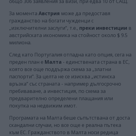
общо 306 заявления за визи, при едва 10 от САЩ.
За момента
Австрия
може да предоставя
гражданство на богати чужденци с
„изключителни заслуги“, т.е.,
преки инвестиции
в
австрийската икономика на стойност около $ 9.5
милиона.
След като Португалия отпадна като опция, сега на
преден план е
Малта
- единствената страна в ЕС,
която все още поддържа схема за „златни
паспорти". За целта не се изисква „истинска
връзка“ със страната - например дългосрочно
пребиваване, а инвестиция, по схема за
предварително определени плащания или
покупка на недвижим имот.
Програмата на Малта беше съпътствана от доста
скандални случаи, но все още е реална пътека
към ЕС. Гражданството в Малта носи редица