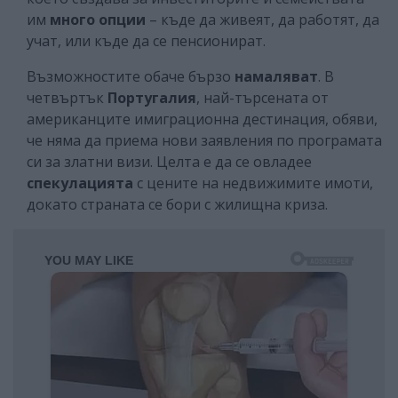
им
много опции
– къде да живеят, да работят, да
учат, или къде да се пенсионират.
Възможностите обаче бързо
намаляват
. В
четвъртък
Португалия
, най-търсената от
американците имиграционна дестинация, обяви,
че няма да приема нови заявления по програмата
си за златни визи. Целта е да се овладее
спекулацията
с цените на недвижимите имоти,
докато страната се бори с жилищна криза.