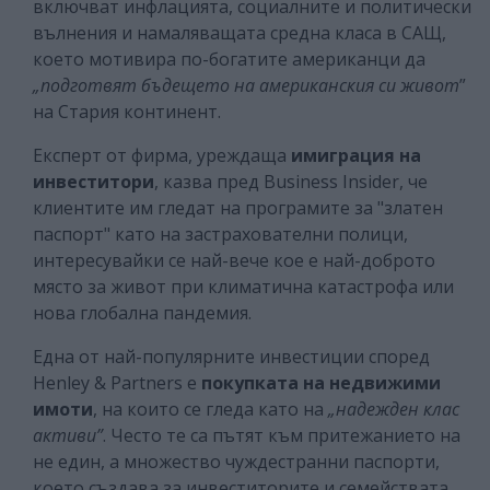
включват инфлацията, социалните и политически
вълнения и намаляващата средна класа в САЩ,
което мотивира по-богатите американци да
„подготвят бъдещето на американския си живот
”
на Стария континент.
Експерт от фирма, уреждаща
имиграция на
инвеститори
, казва пред Business Insider, че
клиентите им гледат на програмите за "златен
паспорт" като на застрахователни полици,
интересувайки се най-вече кое е най-доброто
място за живот при климатична катастрофа или
нова глобална пандемия.
Една от най-популярните инвестиции според
Henley & Partners е
покупката на недвижими
имоти
, на които се гледа като на
„надежден клас
активи”
. Често те са пътят към притежанието на
не един, а множество чуждестранни паспорти,
което създава за инвеститорите и семействата