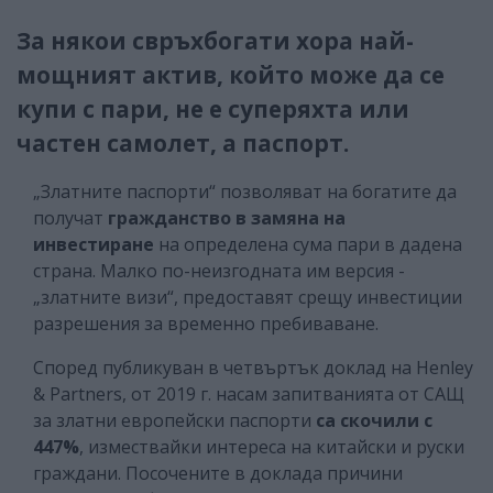
За някои свръхбогати хора най-
мощният актив, който може да се
купи с пари, не е суперяхта или
частен самолет, а паспорт.
„Златните паспорти“ позволяват на богатите да
получат
гражданство в замяна на
инвестиране
на определена сума пари в дадена
страна. Малко по-неизгодната им версия -
„златните визи“, предоставят срещу инвестиции
разрешения за временно пребиваване.
Според публикуван в четвъртък доклад на Henley
& Partners, от 2019 г. насам запитванията от САЩ
за златни европейски паспорти
са скочили с
447%
, измествайки интереса на китайски и руски
граждани. Посочените в доклада причини