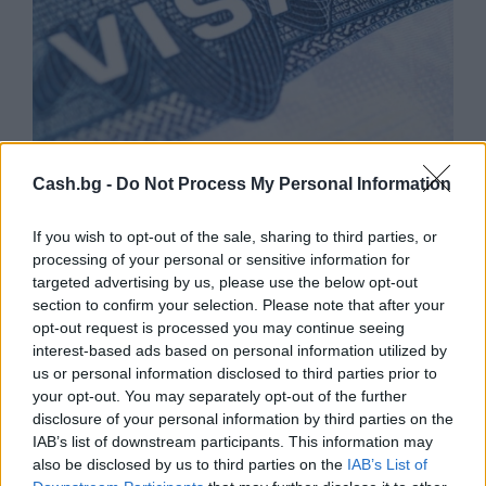
САЩ въвеждат визови гаранции до 250
хил. долара за определени кандидати
Cash.bg -
Do Not Process My Personal Information
06.08.2026 / 10:00
If you wish to opt-out of the sale, sharing to third parties, or
processing of your personal or sensitive information for
targeted advertising by us, please use the below opt-out
section to confirm your selection. Please note that after your
opt-out request is processed you may continue seeing
interest-based ads based on personal information utilized by
us or personal information disclosed to third parties prior to
your opt-out. You may separately opt-out of the further
disclosure of your personal information by third parties on the
IAB’s list of downstream participants. This information may
also be disclosed by us to third parties on the
IAB’s List of