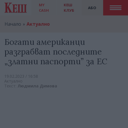
MY
КЕШ
АБО
CASH
КЛУБ
Начало
Актуално
Богати американци
разграбват последните
„златни паспорти” за ЕС
19.02.2023 / 16:58
Актуално
Текст:
Людмила Димова