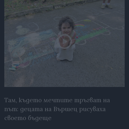
Там, където мечтите тръгват на
път: децата на Вършец рисуваха
своето бъдеще