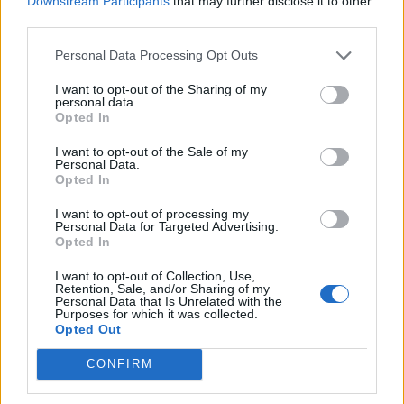
Downstream Participants
that may further disclose it to other
third parties.
Украйна е получила близо 200 млрд.
Personal Data Processing Opt Outs
долара външно финансиране за
I want to opt-out of the Sharing of my
последните 4 години
personal data.
Opted In
06.08.2026 / 09:00
I want to opt-out of the Sale of my
Personal Data.
Opted In
I want to opt-out of processing my
Personal Data for Targeted Advertising.
Opted In
I want to opt-out of Collection, Use,
Retention, Sale, and/or Sharing of my
Personal Data that Is Unrelated with the
Purposes for which it was collected.
Opted Out
CONFIRM