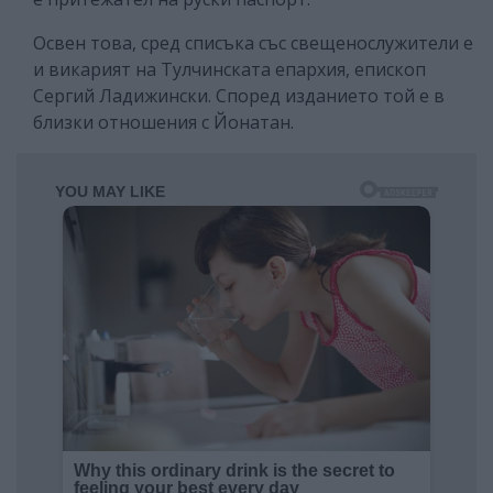
Освен това, сред списъка със свещенослужители е
и викарият на Тулчинската епархия, епископ
Сергий Ладижински. Според изданието той е в
близки отношения с Йонатан.