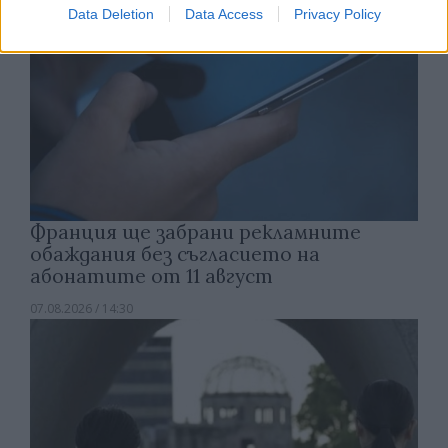
Data Deletion
Data Access
Privacy Policy
Франция ще забрани рекламните
обаждания без съгласието на
абонатите от 11 август
07.08.2026 / 14:30