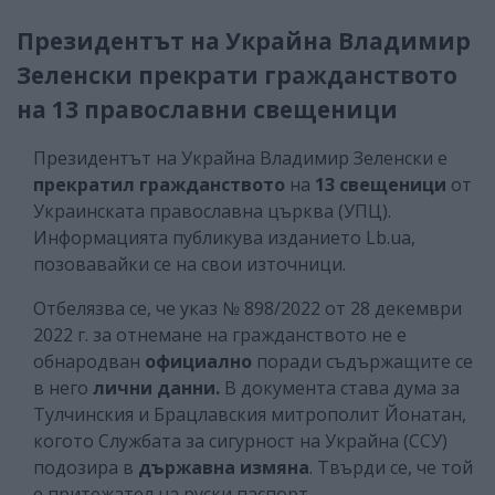
Президентът на Украйна Владимир
Зеленски прекрати гражданството
на 13 православни свещеници
Президентът на Украйна Владимир Зеленски е
прекратил гражданството
на
13 свещеници
от
Украинската православна църква (УПЦ).
Информацията публикува изданието Lb.ua,
позовавайки се на свои източници.
Отбелязва се, че указ № 898/2022 от 28 декември
2022 г. за отнемане на гражданството не е
обнародван
официално
поради съдържащите се
в него
лични данни.
В документа става дума за
Тулчинския и Брацлавския митрополит Йонатан,
когото Службата за сигурност на Украйна (ССУ)
подозира в
държавна измяна
. Твърди се, че той
е притежател на руски паспорт.