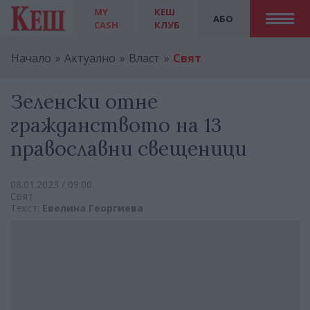
MY
КЕШ
АБО
CASH
КЛУБ
Начало
Актуално
Власт
Свят
Зеленски отне
гражданството на 13
православни свещеници
08.01.2023 / 09:00
Свят
Текст:
Евелина Георгиева