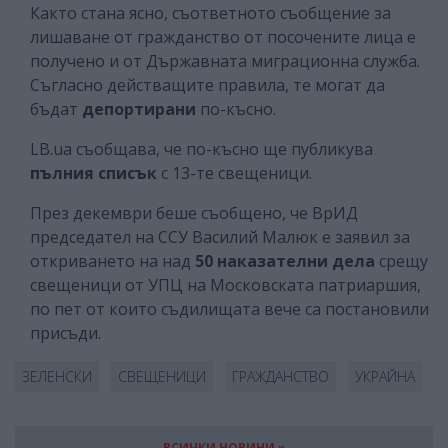
Както стана ясно, съответното съобщение за
лишаване от гражданство от посочените лица е
получено и от Държавната миграционна служба.
Съгласно действащите правила, те могат да
бъдат
депортирани
по-късно.
LB.ua съобщава, че по-късно ще публикува
пълния списък
с 13-те свещеници.
През декември беше съобщено, че ВрИД
председател на ССУ Василий Малюк е заявил за
откриването на над
50 наказателни дела
срещу
свещеници от УПЦ на Московската патриаршия,
по пет от които съдилищата вече са постановили
присъди.
ЗЕЛЕНСКИ
СВЕЩЕНИЦИ
ГРАЖДАНСТВО
УКРАЙНА
ВСИЧКИ НОВИНИ »