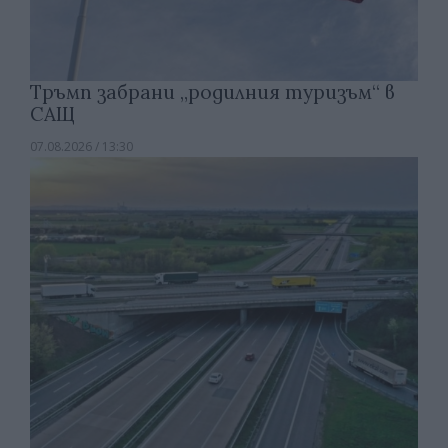
Тръмп забрани „родилния туризъм“ в
САЩ
07.08.2026 / 13:30