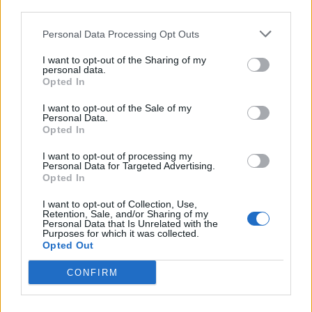
07.08.2026 / 15:30
third parties.
Personal Data Processing Opt Outs
I want to opt-out of the Sharing of my
personal data.
Opted In
I want to opt-out of the Sale of my
Personal Data.
Opted In
I want to opt-out of processing my
Personal Data for Targeted Advertising.
Opted In
I want to opt-out of Collection, Use,
Retention, Sale, and/or Sharing of my
Астронавти на NASA излязоха в
Personal Data that Is Unrelated with the
открития космос
Purposes for which it was collected.
Opted Out
07.08.2026 / 15:00
CONFIRM