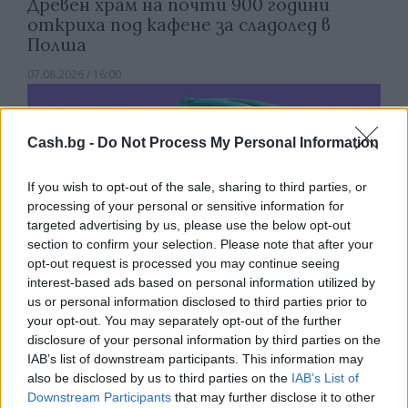
Древен храм на почти 900 години
откриха под кафене за сладолед в
Полша
07.08.2026 / 16:00
Cash.bg -
Do Not Process My Personal Information
If you wish to opt-out of the sale, sharing to third parties, or
processing of your personal or sensitive information for
targeted advertising by us, please use the below opt-out
section to confirm your selection. Please note that after your
opt-out request is processed you may continue seeing
interest-based ads based on personal information utilized by
us or personal information disclosed to third parties prior to
your opt-out. You may separately opt-out of the further
disclosure of your personal information by third parties on the
Изкуствен интелект за първи път
IAB’s list of downstream participants. This information may
създаде нови жизнеспособни вируси
also be disclosed by us to third parties on the
IAB’s List of
Downstream Participants
that may further disclose it to other